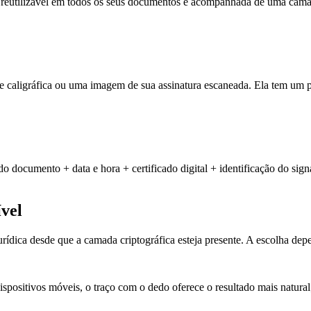
 reutilizável em todos os seus documentos e acompanhada de uma camad
 caligráfica ou uma imagem de sua assinatura escaneada. Ela tem um p
 do documento + data e hora + certificado digital + identificação do sign
ível
ídica desde que a camada criptográfica esteja presente. A escolha depen
spositivos móveis, o traço com o dedo oferece o resultado mais natur