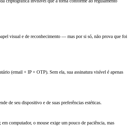
a criptográfica invisível que a torna conforme ao regulamento
apel visual e de reconhecimento — mas por si só, não prova que foi
atário (email + IP + OTP). Sem ela, sua assinatura visível é apenas
de de seu dispositivo e de suas preferências estéticas.
al; em computador, o mouse exige um pouco de paciência, mas