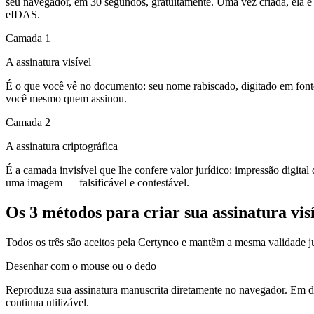
seu navegador, em 30 segundos, gratuitamente. Uma vez criada, ela é
eIDAS.
Camada 1
A assinatura visível
É o que você vê no documento: seu nome rabiscado, digitado em fonte
você mesmo quem assinou.
Camada 2
A assinatura criptográfica
É a camada invisível que lhe confere valor jurídico: impressão digital
uma imagem — falsificável e contestável.
Os 3 métodos para criar sua assinatura vis
Todos os três são aceitos pela Certyneo e mantêm a mesma validade jur
Desenhar com o mouse ou o dedo
Reproduza sua assinatura manuscrita diretamente no navegador. Em di
continua utilizável.