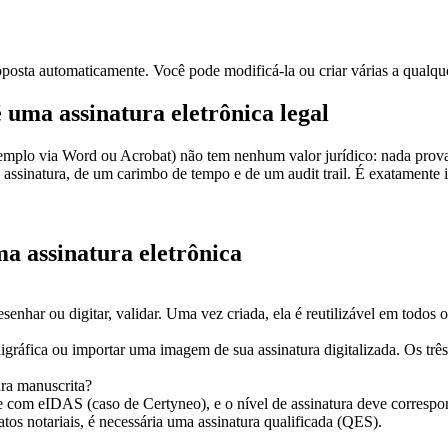
roposta automaticamente. Você pode modificá-la ou criar várias a qualq
 uma assinatura eletrônica legal
mplo via Word ou Acrobat) não tem nenhum valor jurídico: nada prova 
assinatura, de um carimbo de tempo e de um audit trail. É exatamente is
ma assinatura eletrônica
nhar ou digitar, validar. Uma vez criada, ela é reutilizável em todos o
igráfica ou importar uma imagem de sua assinatura digitalizada. Os tr
ura manuscrita?
com eIDAS (caso de Certyneo), e o nível de assinatura deve correspond
tos notariais, é necessária uma assinatura qualificada (QES).