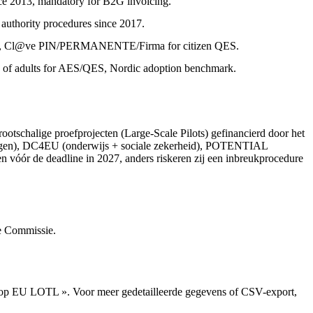
ce 2013, mandatory for B2G invoicing.
 authority procedures since 2017.
2006, Cl@ve PIN/PERMANENTE/Firma for citizen QES.
 of adults for AES/QES, Nordic adoption benchmark.
otschalige proefprojecten (Large-Scale Pilots) gefinancierd door het
ingen), DC4EU (onderwijs + sociale zekerheid), POTENTIAL
n vóór de deadline in 2027, anders riskeren zij een inbreukprocedure
e Commissie.
 op EU LOTL ». Voor meer gedetailleerde gegevens of CSV-export,