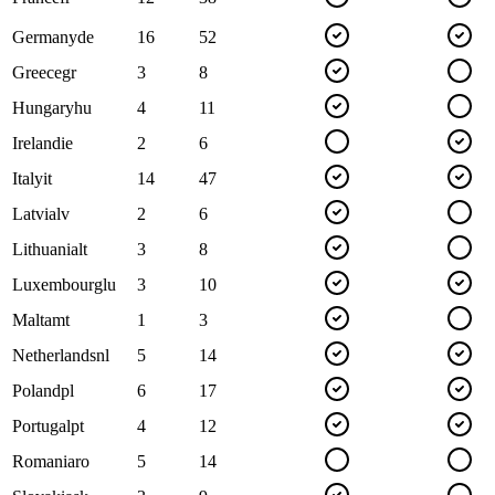
Germany
de
16
52
Greece
gr
3
8
Hungary
hu
4
11
Ireland
ie
2
6
Italy
it
14
47
Latvia
lv
2
6
Lithuania
lt
3
8
Luxembourg
lu
3
10
Malta
mt
1
3
Netherlands
nl
5
14
Poland
pl
6
17
Portugal
pt
4
12
Romania
ro
5
14