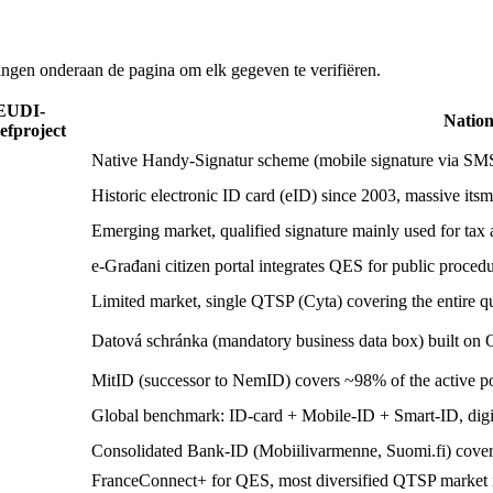
ingen onderaan de pagina om elk gegeven te verifiëren.
EUDI-
Nation
efproject
Native Handy-Signatur scheme (mobile signature via S
Historic electronic ID card (eID) since 2003, massive its
Emerging market, qualified signature mainly used for tax
e-Građani citizen portal integrates QES for public proced
Limited market, single QTSP (Cyta) covering the entire qu
Datová schránka (mandatory business data box) built on
MitID (successor to NemID) covers ~98% of the active pop
Global benchmark: ID-card + Mobile-ID + Smart-ID, digita
Consolidated Bank-ID (Mobiilivarmenne, Suomi.fi) cove
FranceConnect+ for QES, most diversified QTSP market