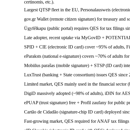
certinomis, etc.).
Largest QTSP fleet in the EU, Personalausweis (electronic
gov.gr Wallet (remote citizen signature) for treasury and s
Ügyfélkapu (public portal) requires QES for tax filings si
Late adopter, recent uptake via MyGovID + POTENTIAL
SPID + CIE (electronic ID card) cover ~95% of adults, Fi
eParaksts (national e-signature) covers ~70% of adults for
Mobiilus parašas (mobile signature) + STSP (ID card) int
LuxTrust (banking + State consortium) issues QES since 2
Limited market, QES mainly used in the financial sector (
DigiD massively adopted (~98% of adults), iDIN for AE
ePUAP (trust signature) free + Profil zaufany for publi
Cartão de Cidadão (signature-chip ID card) deployed sinc
Fast-growing market, QES required for ANAF tax filings