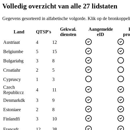
Volledig overzicht van alle 27 lidstaten
Gegevens gesorteerd in alfabetische volgorde. Klik op de bronkoppel
Gekwal.
Aangemelde
Land
QTSP's
diensten
eID
pro
Austria
at
4
12
Belgium
be
5
15
Bulgaria
bg
3
8
Croatia
hr
2
5
Cyprus
cy
1
3
Czech
4
11
Republic
cz
Denmark
dk
3
9
Estonia
ee
2
8
Finland
fi
3
10
France
fr
12
38