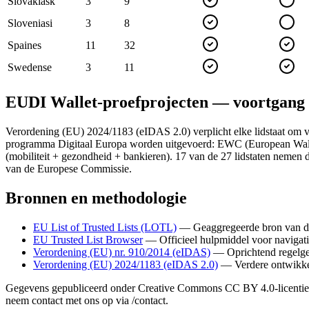
Slovakia
sk
3
9
Slovenia
si
3
8
Spain
es
11
32
Sweden
se
3
11
EUDI Wallet-proefprojecten — voortgang
Verordening (EU) 2024/1183 (eIDAS 2.0) verplicht elke lidstaat om vó
programma Digitaal Europa worden uitgevoerd: EWC (European Wall
(mobiliteit + gezondheid + bankieren). 17 van de 27 lidstaten nemen 
van de Europese Commissie.
Bronnen en methodologie
EU List of Trusted Lists (LOTL)
—
Geaggregeerde bron van d
EU Trusted List Browser
—
Officieel hulpmiddel voor navigat
Verordening (EU) nr. 910/2014 (eIDAS)
—
Oprichtend regelge
Verordening (EU) 2024/1183 (eIDAS 2.0)
—
Verdere ontwikke
Gegevens gepubliceerd onder Creative Commons CC BY 4.0-licentie 
neem contact met ons op via /contact.