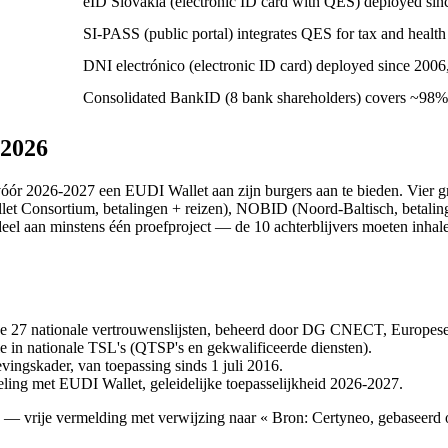
eID Slovakia (electronic ID card with QES) deployed sin
SI-PASS (public portal) integrates QES for tax and health
DNI electrónico (electronic ID card) deployed since 
Consolidated BankID (8 bank shareholders) covers ~98%
 2026
ór 2026-2027 een EUDI Wallet aan zijn burgers aan te bieden. Vier gro
et Consortium, betalingen + reizen), NOBID (Noord-Baltisch, betal
deel aan minstens één proefproject — de 10 achterblijvers moeten inhale
e 27 nationale vertrouwenslijsten, beheerd door DG CNECT, Europes
ie in nationale TSL's (QTSP's en gekwalificeerde diensten).
vingskader, van toepassing sinds 1 juli 2016.
ling met EUDI Wallet, geleidelijke toepasselijkheid 2026-2027.
— vrije vermelding met verwijzing naar « Bron: Certyneo, gebaseerd