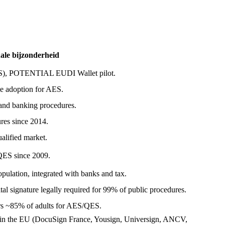
ale bijzonderheid
MS), POTENTIAL EUDI Wallet pilot.
me adoption for AES.
 and banking procedures.
ures since 2014.
alified market.
 QES since 2009.
ulation, integrated with banks and tax.
l signature legally required for 99% of public procedures.
rs ~85% of adults for AES/QES.
 in the EU (DocuSign France, Yousign, Universign, ANCV,