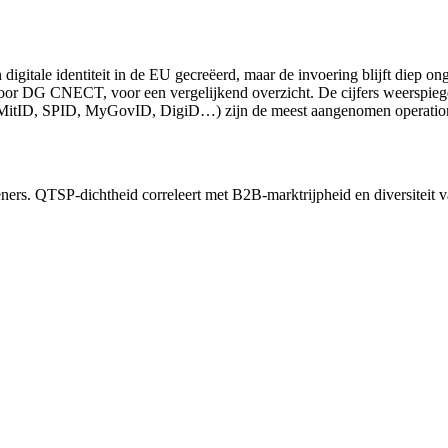
gitale identiteit in de EU gecreëerd, maar de invoering blijft diep onge
or DG CNECT, voor een vergelijkend overzicht. De cijfers weerspiege
MitID, SPID, MyGovID, DigiD…) zijn de meest aangenomen operationel
ners. QTSP-dichtheid correleert met B2B-marktrijpheid en diversiteit v