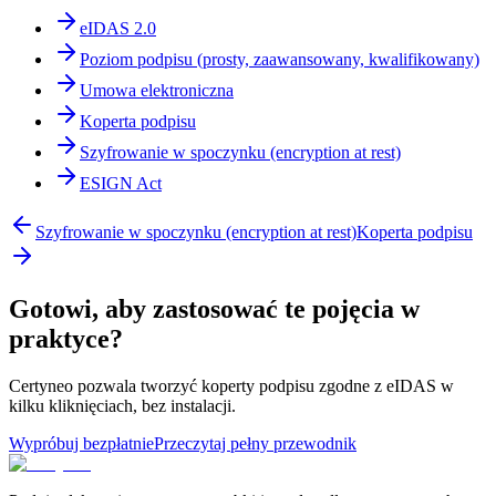
eIDAS 2.0
Poziom podpisu (prosty, zaawansowany, kwalifikowany)
Umowa elektroniczna
Koperta podpisu
Szyfrowanie w spoczynku (encryption at rest)
ESIGN Act
Szyfrowanie w spoczynku (encryption at rest)
Koperta podpisu
Gotowi, aby zastosować te pojęcia w
praktyce?
Certyneo pozwala tworzyć koperty podpisu zgodne z eIDAS w
kilku kliknięciach, bez instalacji.
Wypróbuj bezpłatnie
Przeczytaj pełny przewodnik