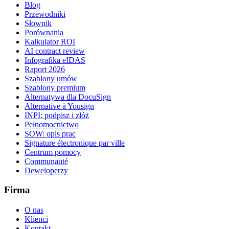
Blog
Przewodniki
Słownik
Porównania
Kalkulator ROI
AI contract review
Infografika eIDAS
Raport 2026
Szablony umów
Szablony premium
Alternatywa dla DocuSign
Alternative à Yousign
INPI: podpisz i złóż
Pełnomocnictwo
SOW: opis prac
Signature électronique par ville
Centrum pomocy
Communauté
Deweloperzy
Firma
O nas
Klienci
Kontakt