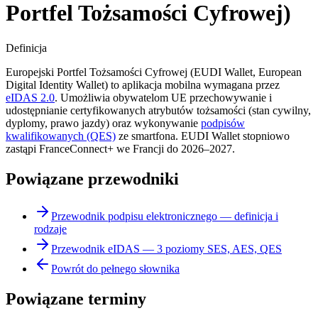
Portfel Tożsamości Cyfrowej)
Definicja
Europejski Portfel Tożsamości Cyfrowej (EUDI Wallet, European
Digital Identity Wallet) to aplikacja mobilna wymagana przez
eIDAS 2.0
. Umożliwia obywatelom UE przechowywanie i
udostępnianie certyfikowanych atrybutów tożsamości (stan cywilny,
dyplomy, prawo jazdy) oraz wykonywanie
podpisów
kwalifikowanych (QES)
ze smartfona. EUDI Wallet stopniowo
zastąpi FranceConnect+ we Francji do 2026–2027.
Powiązane przewodniki
Przewodnik podpisu elektronicznego — definicja i
rodzaje
Przewodnik eIDAS — 3 poziomy SES, AES, QES
Powrót do pełnego słownika
Powiązane terminy