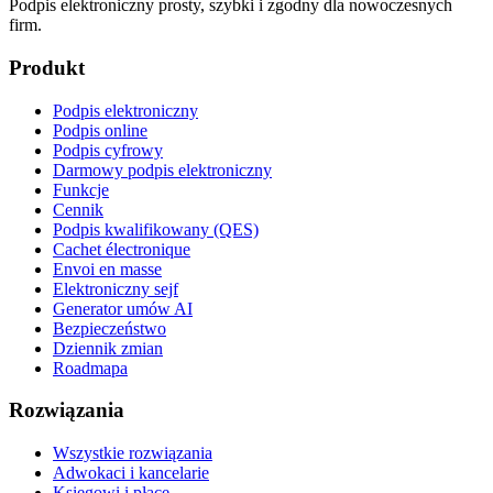
Podpis elektroniczny prosty, szybki i zgodny dla nowoczesnych
firm.
Produkt
Podpis elektroniczny
Podpis online
Podpis cyfrowy
Darmowy podpis elektroniczny
Funkcje
Cennik
Podpis kwalifikowany (QES)
Cachet électronique
Envoi en masse
Elektroniczny sejf
Generator umów AI
Bezpieczeństwo
Dziennik zmian
Roadmapa
Rozwiązania
Wszystkie rozwiązania
Adwokaci i kancelarie
Księgowi i płace