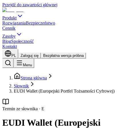
Przejdź do zawartości głównej
Produkt
Rozwiązania
Bezpieczeństwo
Cennik
Zasoby
Blog
Społeczność
Kontakt
PL
Zaloguj się
Bezpłatna wersja próbna
Menu
Strona główna
Słownik
EUDI Wallet (Europejski Portfel Tożsamości Cyfrowej)
Termin ze słownika
·
E
EUDI Wallet (Europejski