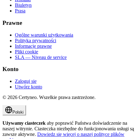
Biuletyn
Prasa
Prawne
Ogólne warunki użytkowania
Polityka prywatności
Informacje prawne
Pliki cookie
SLA — Niveau de service
Konto
Zaloguj się
Utwórz konto
©
2026
Certyneo.
Wszelkie prawa zastrzeżone.
Polski
Używamy ciasteczek
aby poprawić Państwa doświadczenie na
naszej witrynie. Ciasteczka niezbędne do funkcjonowania usługi są
zawsze aktywne.
Dowiedz się więcej o naszej polityce plików