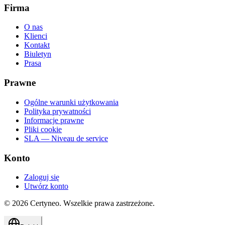
Firma
O nas
Klienci
Kontakt
Biuletyn
Prasa
Prawne
Ogólne warunki użytkowania
Polityka prywatności
Informacje prawne
Pliki cookie
SLA — Niveau de service
Konto
Zaloguj się
Utwórz konto
©
2026
Certyneo.
Wszelkie prawa zastrzeżone.