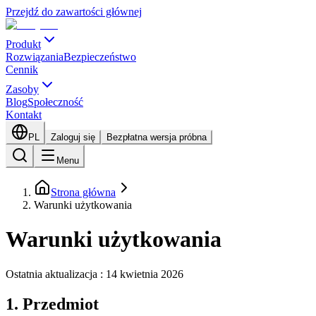
Przejdź do zawartości głównej
Produkt
Rozwiązania
Bezpieczeństwo
Cennik
Zasoby
Blog
Społeczność
Kontakt
PL
Zaloguj się
Bezpłatna wersja próbna
Menu
Strona główna
Warunki użytkowania
Warunki użytkowania
Ostatnia aktualizacja : 14 kwietnia 2026
1. Przedmiot