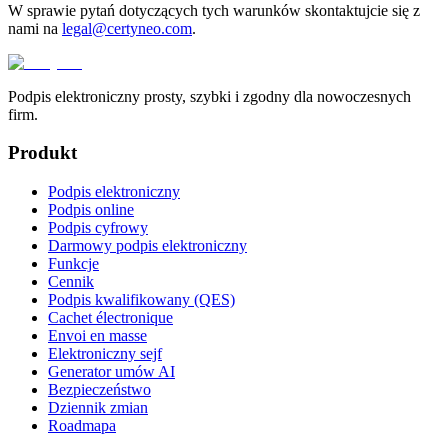
W sprawie pytań dotyczących tych warunków skontaktujcie się z
nami na
legal@certyneo.com
.
Podpis elektroniczny prosty, szybki i zgodny dla nowoczesnych
firm.
Produkt
Podpis elektroniczny
Podpis online
Podpis cyfrowy
Darmowy podpis elektroniczny
Funkcje
Cennik
Podpis kwalifikowany (QES)
Cachet électronique
Envoi en masse
Elektroniczny sejf
Generator umów AI
Bezpieczeństwo
Dziennik zmian
Roadmapa