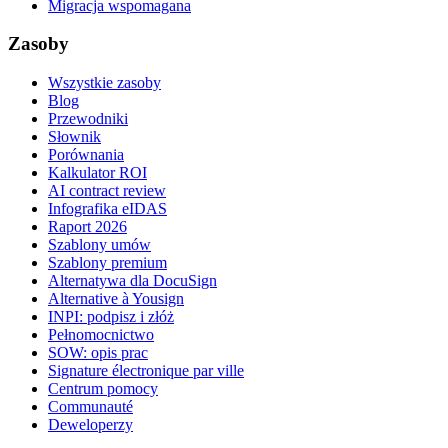
Migracja wspomagana
Zasoby
Wszystkie zasoby
Blog
Przewodniki
Słownik
Porównania
Kalkulator ROI
AI contract review
Infografika eIDAS
Raport 2026
Szablony umów
Szablony premium
Alternatywa dla DocuSign
Alternative à Yousign
INPI: podpisz i złóż
Pełnomocnictwo
SOW: opis prac
Signature électronique par ville
Centrum pomocy
Communauté
Deweloperzy