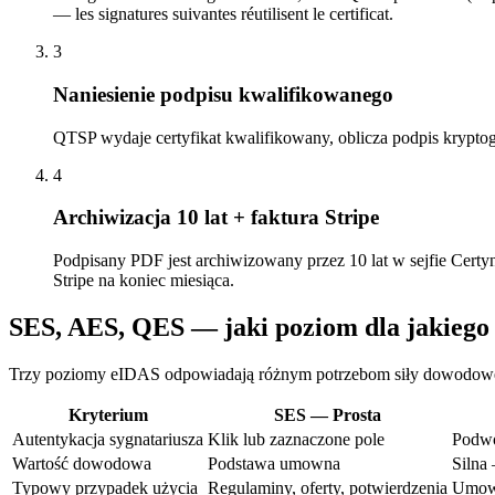
— les signatures suivantes réutilisent le certificat.
3
Naniesienie podpisu kwalifikowanego
QTSP wydaje certyfikat kwalifikowany, oblicza podpis kryptogr
4
Archiwizacja 10 lat + faktura Stripe
Podpisany PDF jest archiwizowany przez 10 lat w sejfie Cert
Stripe na koniec miesiąca.
SES, AES, QES — jaki poziom dla jakiego
Trzy poziomy eIDAS odpowiadają różnym potrzebom siły dowodowej. 
Kryterium
SES — Prosta
Autentykacja sygnatariusza
Klik lub zaznaczone pole
Podwó
Wartość dowodowa
Podstawa umowna
Silna
Typowy przypadek użycia
Regulaminy, oferty, potwierdzenia
Umow