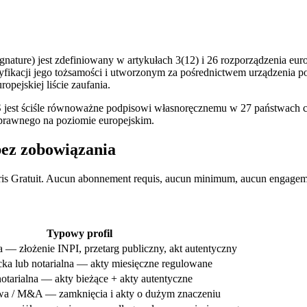
nature) jest zdefiniowany w artykułach 3(12) i 26 rozporządzenia eur
fikacji jego tożsamości i utworzonym za pośrednictwem urządzenia 
pejskiej liście zaufania.
jest ściśle równoważne podpisowi własnoręcznemu w 27 państwach cz
 prawnego na poziomie europejskim.
ez zobowiązania
compris Gratuit. Aucun abonnement requis, aucun minimum, aucun engage
Typowy profil
— złożenie INPI, przetarg publiczny, akt autentyczny
ka lub notarialna — akty miesięczne regulowane
notarialna — akty bieżące + akty autentyczne
wa / M&A — zamknięcia i akty o dużym znaczeniu