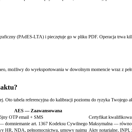
aficzny (PAdES-LTA) i pieczętuje go w pliku PDF. Operacja trwa kilka
yneo, możliwy do wyeksportowania w dowolnym momencie wraz z pełnym
 aktu?
Oto tabela referencyjna do kalibracji poziomu do ryzyka Twojego ak
AES — Zaawansowana
jny OTP email + SMS
Certyfikat kwalifikow
 — domniemanie art. 1367 Kodeksu Cywilnego
Maksymalna — równowa
y HR, NDA, pełnomocnictwa, umowy najmu
Akty notarialne, INPI