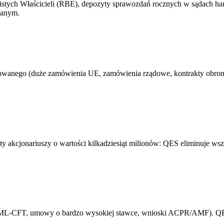
istych Właścicieli (RBE), depozyty sprawozdań rocznych w sądach ha
wanym.
owanego (duże zamówienia UE, zamówienia rządowe, kontrakty obron
kty akcjonariuszy o wartości kilkadziesiąt milionów: QES eliminuje ws
(AML-CFT, umowy o bardzo wysokiej stawce, wnioski ACPR/AMF). QES