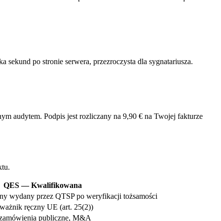
 sekund po stronie serwera, przezroczysta dla sygnatariusza.
 audytem. Podpis jest rozliczany na 9,90 € na Twojej fakturze
tu.
QES — Kwalifikowana
any wydany przez QTSP po weryfikacji tożsamości
żnik ręczny UE (art. 25(2))
, zamówienia publiczne, M&A