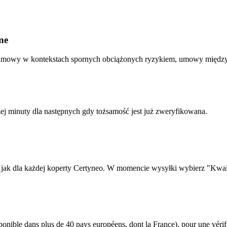
ne
umowy w kontekstach spornych obciążonych ryzykiem, umowy międz
ej minuty dla następnych gdy tożsamość jest już zweryfikowana.
la jak dla każdej koperty Certyneo. W momencie wysyłki wybierz "Kw
sponible dans plus de 40 pays européens, dont la France), pour une vérif