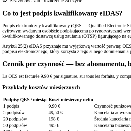
Bez zobowiązań · rozliczenie za użycie
Co to jest podpis kwalifikowany eIDAS?
Podpis elektroniczny kwalifikowany (QES — Qualified Electronic Sig
cyfrowym wydanym osobiście podpisującemu po rygorystycznej wery
kwalifikowanego dostawcę usług zaufania (QTSP) figurującego na euro
Artykuł 25(2) eIDAS przyznaje mu wyjątkową wartość prawną: QES 
podpisu elektronicznego, który korzysta z tego silnego domniemania
Cennik per czynność — bez abonamentu, b
La QES est facturée 9,90 € par signature, sur tous les forfaits, y 
Przykłady kosztów miesięcznych
Podpisy QES / miesiąc
Koszt miesięczny netto
1 podpis
9,90 €
Czynność punktowa 
5 podpisów
49,50 €
Kancelaria adwokac
20 podpisów
198 €
Średnia kancelaria 
50 podpisów
495 €
Kancelaria bizneso