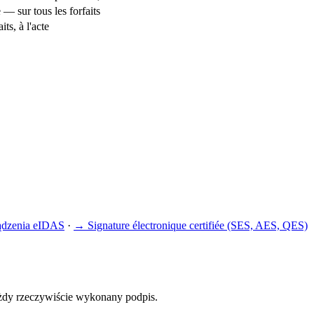
e — sur tous les forfaits
ts, à l'acte
ądzenia eIDAS
·
→
Signature électronique certifiée (SES, AES, QES)
ażdy rzeczywiście wykonany podpis.