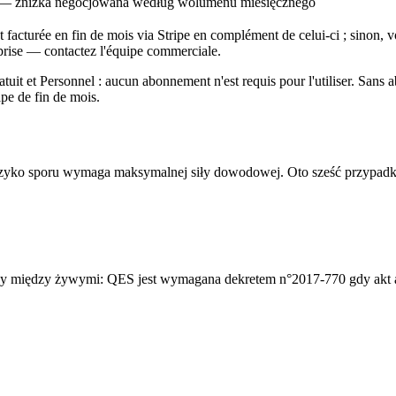
— zniżka negocjowana według wolumenu miesięcznego
acturée en fin de mois via Stripe en complément de celui-ci ; sinon, vo
eprise — contactez l'équipe commerciale.
Gratuit et Personnel : aucun abonnement n'est requis pour l'utiliser. Sa
ipe de fin de mois.
zyko sporu wymaga maksymalnej siły dowodowej. Oto sześć przypadkó
zny między żywymi: QES jest wymagana dekretem n°2017-770 gdy akt au