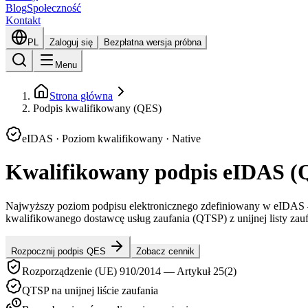
Blog
Społeczność
Kontakt
PL
Zaloguj się
Bezpłatna wersja próbna
Menu
Strona główna
Podpis kwalifikowany (QES)
eIDAS · Poziom kwalifikowany · Native
Kwalifikowany podpis eIDAS (Q
Najwyższy poziom podpisu elektronicznego zdefiniowany w eIDAS
kwalifikowanego dostawcę usług zaufania (QTSP) z unijnej listy zauf
Rozpocznij podpis QES
Zobacz cennik
Rozporządzenie (UE) 910/2014 — Artykuł 25(2)
QTSP na unijnej liście zaufania