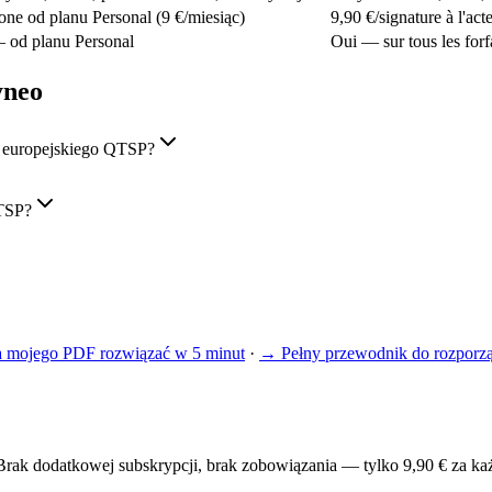
one od planu Personal (9 €/miesiąc)
9,90 €/signature à l'act
 od planu Personal
Oui — sur tous les forfai
yneo
 europejskiego QTSP?
QTSP?
 mojego PDF rozwiązać w 5 minut
·
→
Pełny przewodnik do rozporz
 Brak dodatkowej subskrypcji, brak zobowiązania — tylko 9,90 € za k