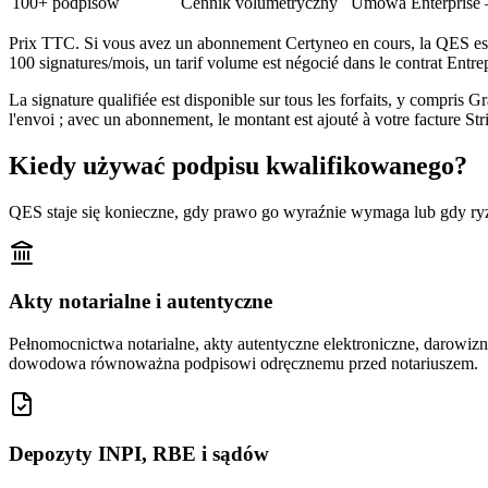
100+ podpisów
Cennik volumetryczny
Umowa Enterprise 
Prix TTC. Si vous avez un abonnement Certyneo en cours, la QES est f
100 signatures/mois, un tarif volume est négocié dans le contrat Entr
La signature qualifiée est disponible sur tous les forfaits, y compris 
l'envoi ; avec un abonnement, le montant est ajouté à votre facture Str
Kiedy używać podpisu kwalifikowanego?
QES staje się konieczne, gdy prawo go wyraźnie wymaga lub gdy ry
Akty notarialne i autentyczne
Pełnomocnictwa notarialne, akty autentyczne elektroniczne, darowi
dowodowa równoważna podpisowi odręcznemu przed notariuszem.
Depozyty INPI, RBE i sądów