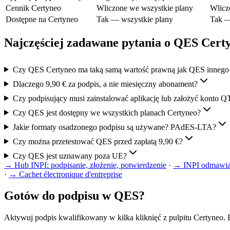
Cennik Certyneo
Wliczone we wszystkie plany
Wlicz
Dostępne na Certyneo
Tak — wszystkie plany
Tak —
Najczęściej zadawane pytania o QES Cert
Czy QES Certyneo ma taką samą wartość prawną jak QES innego
Dlaczego 9,90 € za podpis, a nie miesięczny abonament?
Czy podpisujący musi zainstalować aplikację lub założyć konto 
Czy QES jest dostępny we wszystkich planach Certyneo?
Jakie formaty osadzonego podpisu są używane? PAdES-LTA?
Czy można przetestować QES przed zapłatą 9,90 €?
Czy QES jest uznawany poza UE?
→
Hub INPI: podpisanie, złożenie, potwierdzenie
·
→
INPI odmawia
·
→
Cachet électronique d'entreprise
Gotów do podpisu w QES?
Aktywuj podpis kwalifikowany w kilka kliknięć z pulpitu Certyneo.