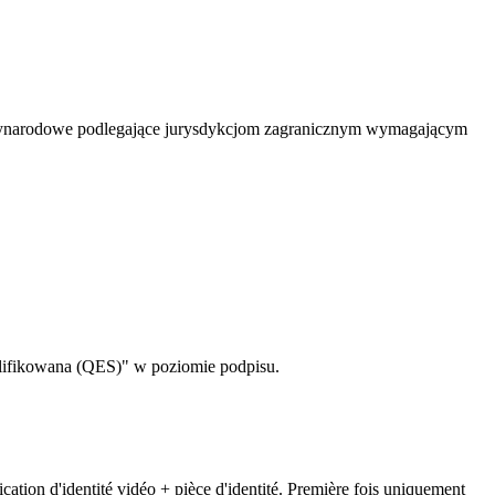
ynarodowe podlegające jurysdykcjom zagranicznym wymagającym
alifikowana (QES)" w poziomie podpisu.
ication d'identité vidéo + pièce d'identité. Première fois uniquement