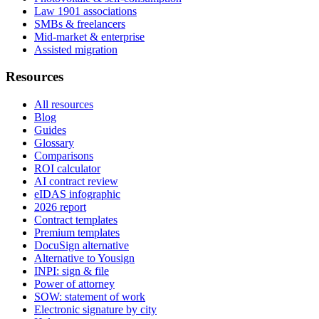
Law 1901 associations
SMBs & freelancers
Mid-market & enterprise
Assisted migration
Resources
All resources
Blog
Guides
Glossary
Comparisons
ROI calculator
AI contract review
eIDAS infographic
2026 report
Contract templates
Premium templates
DocuSign alternative
Alternative to Yousign
INPI: sign & file
Power of attorney
SOW: statement of work
Electronic signature by city