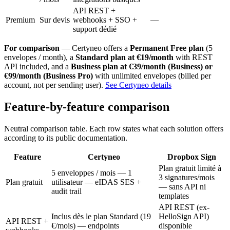
API REST +
Premium
Sur devis
webhooks + SSO +
—
support dédié
For comparison
— Certyneo offers a
Permanent Free plan
(5
envelopes / month), a
Standard plan at €19/month
with REST
API included, and a
Business plan at €39/month (Business) or
€99/month (Business Pro)
with unlimited envelopes (billed per
account, not per sending user).
See Certyneo details
Feature-by-feature comparison
Neutral comparison table. Each row states what each solution offers
according to its public documentation.
Feature
Certyneo
Dropbox Sign
Plan gratuit limité à
5 enveloppes / mois — 1
3 signatures/mois
Plan gratuit
utilisateur — eIDAS SES +
— sans API ni
audit trail
templates
API REST (ex-
Inclus dès le plan Standard (19
HelloSign API)
API REST +
€/mois) — endpoints
disponible