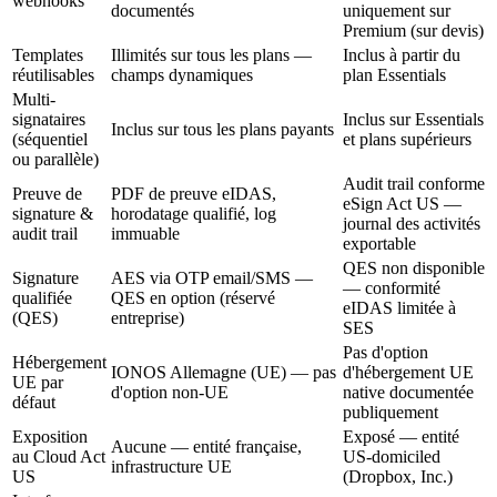
webhooks
documentés
uniquement sur
Premium (sur devis)
Templates
Illimités sur tous les plans —
Inclus à partir du
réutilisables
champs dynamiques
plan Essentials
Multi-
signataires
Inclus sur Essentials
Inclus sur tous les plans payants
(séquentiel
et plans supérieurs
ou parallèle)
Audit trail conforme
Preuve de
PDF de preuve eIDAS,
eSign Act US —
signature &
horodatage qualifié, log
journal des activités
audit trail
immuable
exportable
QES non disponible
Signature
AES via OTP email/SMS —
— conformité
qualifiée
QES en option (réservé
eIDAS limitée à
(QES)
entreprise)
SES
Pas d'option
Hébergement
IONOS Allemagne (UE) — pas
d'hébergement UE
UE par
d'option non-UE
native documentée
défaut
publiquement
Exposition
Exposé — entité
Aucune — entité française,
au Cloud Act
US-domiciled
infrastructure UE
US
(Dropbox, Inc.)