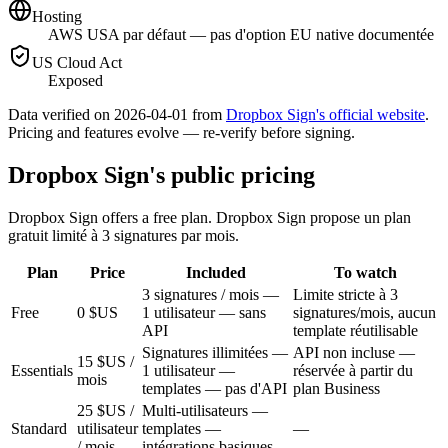
Hosting
AWS USA par défaut — pas d'option EU native documentée
US Cloud Act
Exposed
Data verified on 2026-04-01 from
Dropbox Sign's official website
.
Pricing and features evolve — re-verify before signing.
Dropbox Sign's public pricing
Dropbox Sign offers a free plan. Dropbox Sign propose un plan
gratuit limité à 3 signatures par mois.
Plan
Price
Included
To watch
3 signatures / mois —
Limite stricte à 3
Free
0 $US
1 utilisateur — sans
signatures/mois, aucun
API
template réutilisable
Signatures illimitées —
API non incluse —
15 $US /
Essentials
1 utilisateur —
réservée à partir du
mois
templates — pas d'API
plan Business
25 $US /
Multi-utilisateurs —
Standard
utilisateur
templates —
—
/ mois
intégrations basiques