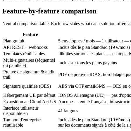
Feature-by-feature comparison
Neutral comparison table. Each row states what each solution offers a
Feature
Plan gratuit
5 enveloppes / mois — 1 utilisateur — 
API REST + webhooks
Inclus dès le plan Standard (19 €/moi
Templates réutilisables
Illimités sur tous les plans — champs 
Multi-signataires (séquentiel
Inclus sur tous les plans payants
ou parallèle)
Preuve de signature & audit
PDF de preuve eIDAS, horodatage qual
trail
Signature qualifiée (QES)
AES via OTP email/SMS — QES en opti
Hébergement UE par défaut
IONOS Allemagne (UE) — pas d'opti
Exposition au Cloud Act US
Aucune — entité française, infrastruct
Interface utilisateur
41 langues
disponible en
Tampon d'entreprise
Inclus dès le plan Standard (19 €/mois
réutilisable
sur les documents signés à côté de la si