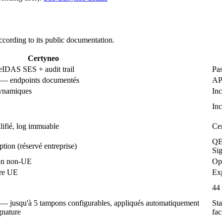
ccording to its public documentation.
Certyneo
eIDAS SES + audit trail
Pas
s) — endpoints documentés
API
dynamiques
Inc
Inc
ifié, log immuable
Cer
QE
on (réservé entreprise)
Sig
on non-UE
Op
ure UE
Ex
44
) — jusqu'à 5 tampons configurables, appliqués automatiquement
Sta
gnature
fac