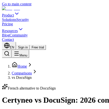
Go to main content
Product
Solutions
Security
Pricing
Resources
Blog
Community
Contact
EN
Sign in
Free trial
Menu
Home
Comparisons
vs DocuSign
French alternative to DocuSign
Certyneo vs DocuSign: 2026 co