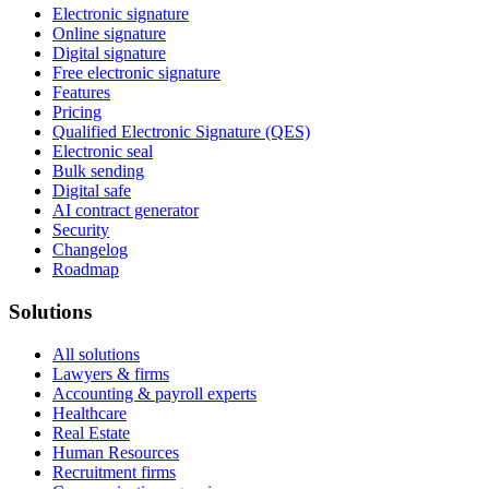
Electronic signature
Online signature
Digital signature
Free electronic signature
Features
Pricing
Qualified Electronic Signature (QES)
Electronic seal
Bulk sending
Digital safe
AI contract generator
Security
Changelog
Roadmap
Solutions
All solutions
Lawyers & firms
Accounting & payroll experts
Healthcare
Real Estate
Human Resources
Recruitment firms