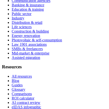
Communication agencies
Banking & insurance
Education & training
Public sector
Industry
Distribution & retail
Life sciences
Construction & building
Energy renovation
Photovoltaic & self-consumption
Law 1901 associations
SMBs & freelancers
Mid-market & enterprise
Assisted migration
Resources
All resources
Blog
Guides
Glossary
Comparisons
ROI calculator
AI contract review
eIDAS infographic