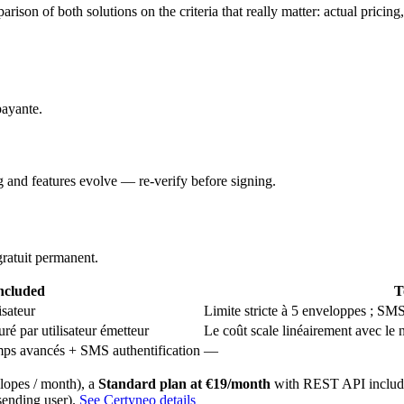
arison of both solutions on the criteria that really matter: actual pr
ayante.
g and features evolve — re-verify before signing.
gratuit permanent.
ncluded
T
isateur
Limite stricte à 5 enveloppes ; SMS
ré par utilisateur émetteur
Le coût scale linéairement avec le
ps avancés + SMS authentification
—
lopes / month), a
Standard plan at €19/month
with REST API includ
sending user).
See Certyneo details