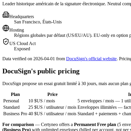
Leader historique américain de la signature électronique
. Neutral comp
Headquarters
San Francisco, États-Unis
Hosting
Régions globales par défaut (US/EU/AU). EU-only en option p
US Cloud Act
Exposed
Data verified on 2026-04-01 from
DocuSign's official website
.
Pricin
DocuSign's public pricing
DocuSign propose un essai gratuit limité à 30 jours, mais aucun plan 
Plan
Price
I
Personal
10 $US / mois
5 enveloppes / mois — 1 util
Standard
25 $US / utilisateur / mois
Enveloppes illimitées — factu
Business Pro
40 $US / utilisateur / mois
Standard + paiements + cham
For comparison
— Certyneo offers a
Permanent Free plan
(5 enve
(Business Pro)
with unlimited envelopes (billed per account, not per 