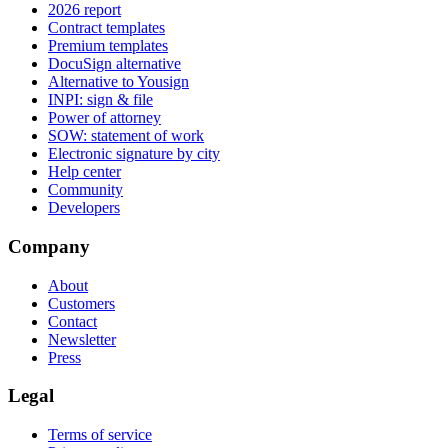
2026 report
Contract templates
Premium templates
DocuSign alternative
Alternative to Yousign
INPI: sign & file
Power of attorney
SOW: statement of work
Electronic signature by city
Help center
Community
Developers
Company
About
Customers
Contact
Newsletter
Press
Legal
Terms of service