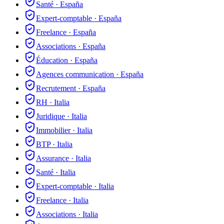
Santé
·
España
Expert-comptable
·
España
Freelance
·
España
Associations
·
España
Éducation
·
España
Agences communication
·
España
Recrutement
·
España
RH
·
Italia
Juridique
·
Italia
Immobilier
·
Italia
BTP
·
Italia
Assurance
·
Italia
Santé
·
Italia
Expert-comptable
·
Italia
Freelance
·
Italia
Associations
·
Italia