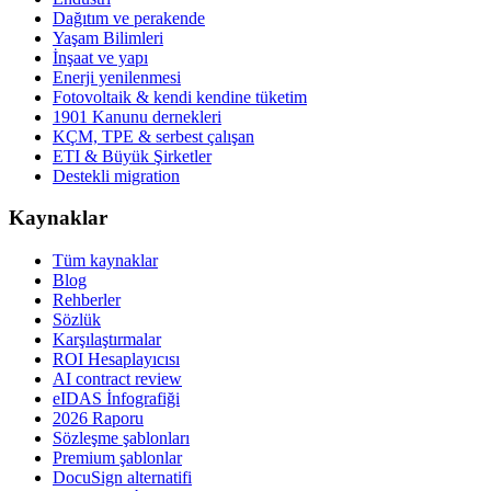
Dağıtım ve perakende
Yaşam Bilimleri
İnşaat ve yapı
Enerji yenilenmesi
Fotovoltaik & kendi kendine tüketim
1901 Kanunu dernekleri
KÇM, TPE & serbest çalışan
ETI & Büyük Şirketler
Destekli migration
Kaynaklar
Tüm kaynaklar
Blog
Rehberler
Sözlük
Karşılaştırmalar
ROI Hesaplayıcısı
AI contract review
eIDAS İnfografiği
2026 Raporu
Sözleşme şablonları
Premium şablonlar
DocuSign alternatifi