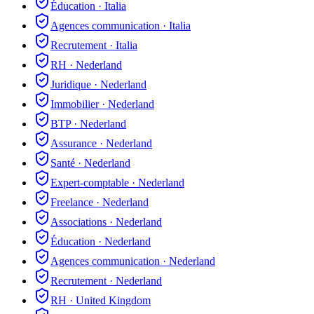
Éducation
·
Italia
Agences communication
·
Italia
Recrutement
·
Italia
RH
·
Nederland
Juridique
·
Nederland
Immobilier
·
Nederland
BTP
·
Nederland
Assurance
·
Nederland
Santé
·
Nederland
Expert-comptable
·
Nederland
Freelance
·
Nederland
Associations
·
Nederland
Éducation
·
Nederland
Agences communication
·
Nederland
Recrutement
·
Nederland
RH
·
United Kingdom