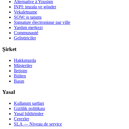
Alternative à Yousign
INPI: imzala ve gönder
Vekaletname
SOW: iş tanımı
Signature électronique par ville
Yardım merkezi
Communauté
Geliştiriciler
Şirket
Hakkımızda
Müşteriler
İletişim
Bülten
Basın
Yasal
Kullanım şartları
Gizlilik politikası
Yasal bildirimler
Çerezler
SLA — Niveau de service