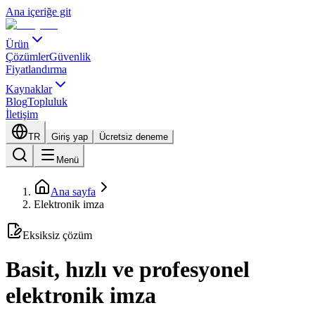
Ana içeriğe git
Ürün
Çözümler
Güvenlik
Fiyatlandırma
Kaynaklar
Blog
Topluluk
İletişim
TR
Giriş yap
Ücretsiz deneme
Menü
Ana sayfa
Elektronik imza
Eksiksiz çözüm
Basit, hızlı ve profesyonel
elektronik imza