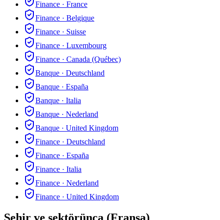
Finance
·
France
Finance
·
Belgique
Finance
·
Suisse
Finance
·
Luxembourg
Finance
·
Canada (Québec)
Banque
·
Deutschland
Banque
·
España
Banque
·
Italia
Banque
·
Nederland
Banque
·
United Kingdom
Finance
·
Deutschland
Finance
·
España
Finance
·
Italia
Finance
·
Nederland
Finance
·
United Kingdom
Şehir ve sektörünca (Fransa)