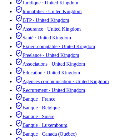
Juridique
·
United Kingdom
Immobilier
·
United Kingdom
BTP
·
United Kingdom
Assurance
·
United Kingdom
Santé
·
United Kingdom
Expert-comptable
·
United Kingdom
Freelance
·
United Kingdom
Associations
·
United Kingdom
Éducation
·
United Kingdom
Agences communication
·
United Kingdom
Recrutement
·
United Kingdom
Banque
·
France
Banque
·
Belgique
Banque
·
Suisse
Banque
·
Luxembourg
Banque
·
Canada (Québec)