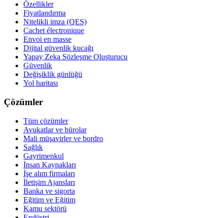
Özellikler
Fiyatlandırma
Nitelikli imza (QES)
Cachet électronique
Envoi en masse
Dijital güvenlik kucağı
Yapay Zeka Sözleşme Oluşturucu
Güvenlik
Değişiklik günlüğü
Yol haritası
Çözümler
Tüm çözümler
Avukatlar ve bürolar
Mali müşavirler ve bordro
Sağlık
Gayrimenkul
İnsan Kaynakları
İşe alım firmaları
İletişim Ajansları
Banka ve sigorta
Eğitim ve Eğitim
Kamu sektörü
Endüstri