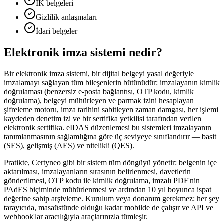
İK belgeleri
Gizlilik anlaşmaları
İdari belgeler
Elektronik imza sistemi nedir?
Bir elektronik imza sistemi, bir dijital belgeyi yasal değeriyle
imzalamayı sağlayan tüm bileşenlerin bütünüdür: imzalayanın kimlik
doğrulaması (benzersiz e-posta bağlantısı, OTP kodu, kimlik
doğrulama), belgeyi mühürleyen ve parmak izini hesaplayan
şifreleme motoru, imza tarihini sabitleyen zaman damgası, her işlemi
kaydeden denetim izi ve bir sertifika yetkilisi tarafından verilen
elektronik sertifika. eIDAS düzenlemesi bu sistemleri imzalayanın
tanımlanmasının sağlamlığına göre üç seviyeye sınıflandırır — basit
(SES), gelişmiş (AES) ve nitelikli (QES).
Pratikte, Certyneo gibi bir sistem tüm döngüyü yönetir: belgenin içe
aktarılması, imzalayanların sırasının belirlenmesi, davetlerin
gönderilmesi, OTP kodu ile kimlik doğrulama, imzalı PDF'nin
PAdES biçiminde mühürlenmesi ve ardından 10 yıl boyunca ispat
değerine sahip arşivleme. Kurulum veya donanım gerekmez: her şey
tarayıcıda, masaüstünde olduğu kadar mobilde de çalışır ve API ve
webhook'lar aracılığıyla araçlarınızla tümleşir.