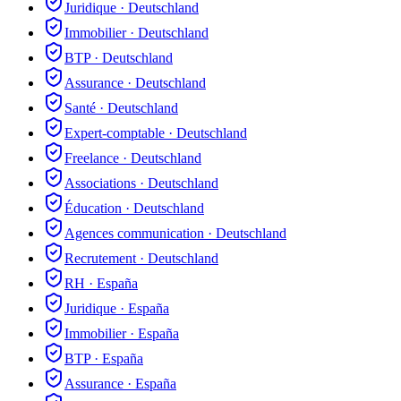
Juridique
·
Deutschland
Immobilier
·
Deutschland
BTP
·
Deutschland
Assurance
·
Deutschland
Santé
·
Deutschland
Expert-comptable
·
Deutschland
Freelance
·
Deutschland
Associations
·
Deutschland
Éducation
·
Deutschland
Agences communication
·
Deutschland
Recrutement
·
Deutschland
RH
·
España
Juridique
·
España
Immobilier
·
España
BTP
·
España
Assurance
·
España