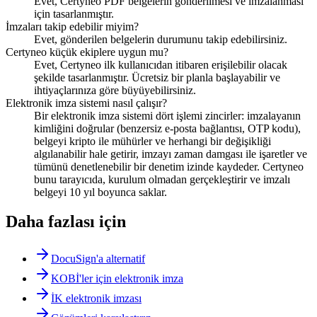
Evet, Certyneo PDF belgelerin gönderilmesi ve imzalanması
için tasarlanmıştır.
İmzaları takip edebilir miyim?
Evet, gönderilen belgelerin durumunu takip edebilirsiniz.
Certyneo küçük ekiplere uygun mu?
Evet, Certyneo ilk kullanıcıdan itibaren erişilebilir olacak
şekilde tasarlanmıştır. Ücretsiz bir planla başlayabilir ve
ihtiyaçlarınıza göre büyüyebilirsiniz.
Elektronik imza sistemi nasıl çalışır?
Bir elektronik imza sistemi dört işlemi zincirler: imzalayanın
kimliğini doğrular (benzersiz e-posta bağlantısı, OTP kodu),
belgeyi kripto ile mühürler ve herhangi bir değişikliği
algılanabilir hale getirir, imzayı zaman damgası ile işaretler ve
tümünü denetlenebilir bir denetim izinde kaydeder. Certyneo
bunu tarayıcıda, kurulum olmadan gerçekleştirir ve imzalı
belgeyi 10 yıl boyunca saklar.
Daha fazlası için
DocuSign'a alternatif
KOBİ'ler için elektronik imza
İK elektronik imzası