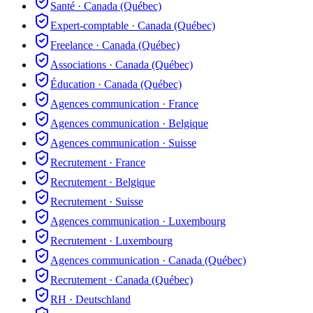
Santé
·
Canada (Québec)
Expert-comptable
·
Canada (Québec)
Freelance
·
Canada (Québec)
Associations
·
Canada (Québec)
Éducation
·
Canada (Québec)
Agences communication
·
France
Agences communication
·
Belgique
Agences communication
·
Suisse
Recrutement
·
France
Recrutement
·
Belgique
Recrutement
·
Suisse
Agences communication
·
Luxembourg
Recrutement
·
Luxembourg
Agences communication
·
Canada (Québec)
Recrutement
·
Canada (Québec)
RH
·
Deutschland