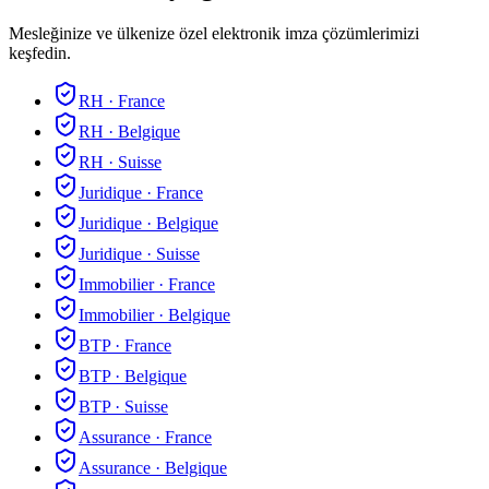
Mesleğinize ve ülkenize özel elektronik imza çözümlerimizi
keşfedin.
RH
·
France
RH
·
Belgique
RH
·
Suisse
Juridique
·
France
Juridique
·
Belgique
Juridique
·
Suisse
Immobilier
·
France
Immobilier
·
Belgique
BTP
·
France
BTP
·
Belgique
BTP
·
Suisse
Assurance
·
France
Assurance
·
Belgique