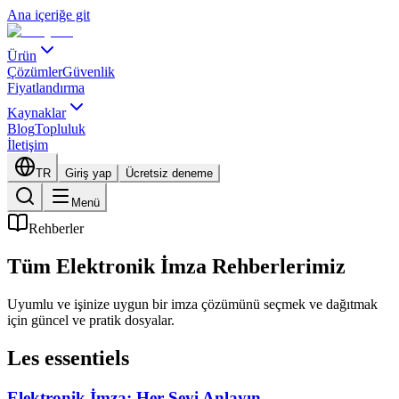
Ana içeriğe git
Ürün
Çözümler
Güvenlik
Fiyatlandırma
Kaynaklar
Blog
Topluluk
İletişim
TR
Giriş yap
Ücretsiz deneme
Menü
Rehberler
Tüm Elektronik İmza Rehberlerimiz
Uyumlu ve işinize uygun bir imza çözümünü seçmek ve dağıtmak
için güncel ve pratik dosyalar.
Les essentiels
Elektronik İmza: Her Şeyi Anlayın