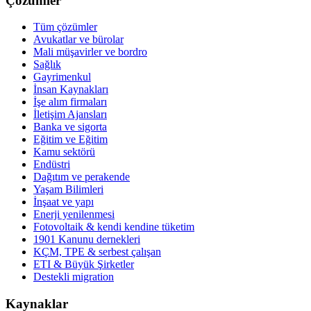
Çözümler
Tüm çözümler
Avukatlar ve bürolar
Mali müşavirler ve bordro
Sağlık
Gayrimenkul
İnsan Kaynakları
İşe alım firmaları
İletişim Ajansları
Banka ve sigorta
Eğitim ve Eğitim
Kamu sektörü
Endüstri
Dağıtım ve perakende
Yaşam Bilimleri
İnşaat ve yapı
Enerji yenilenmesi
Fotovoltaik & kendi kendine tüketim
1901 Kanunu dernekleri
KÇM, TPE & serbest çalışan
ETI & Büyük Şirketler
Destekli migration
Kaynaklar