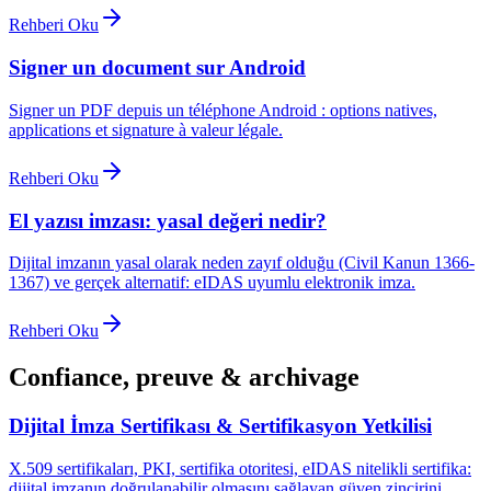
Rehberi Oku
Signer un document sur Android
Signer un PDF depuis un téléphone Android : options natives,
applications et signature à valeur légale.
Rehberi Oku
El yazısı imzası: yasal değeri nedir?
Dijital imzanın yasal olarak neden zayıf olduğu (Civil Kanun 1366-
1367) ve gerçek alternatif: eIDAS uyumlu elektronik imza.
Rehberi Oku
Confiance, preuve & archivage
Dijital İmza Sertifikası & Sertifikasyon Yetkilisi
X.509 sertifikaları, PKI, sertifika otoritesi, eIDAS nitelikli sertifika:
dijital imzanın doğrulanabilir olmasını sağlayan güven zincirini