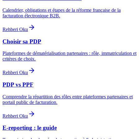
Calendrier, obligations et étapes de la réforme française de la
facturation électronique B2B.
Rehberi Oku
Choisir sa PDP
Plateformes de dématérialisation partenaires : rôle, immatriculation et
critères de choix.
Rehberi Oku
PDP vs PPF
Comprendre la répartition des rôles entre plateformes partenaires et
portail public de facturation.
Rehberi Oku
E-reporting : le guide