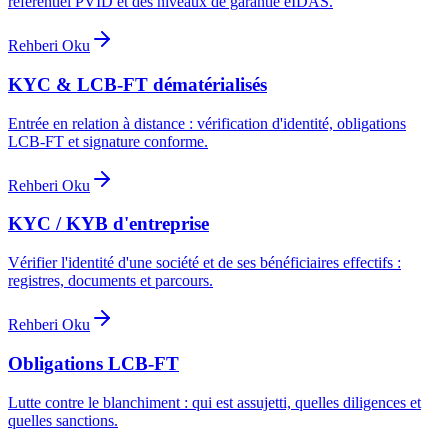
référentiel PVID et des niveaux de garantie eIDAS.
Rehberi Oku
KYC & LCB-FT dématérialisés
Entrée en relation à distance : vérification d'identité, obligations
LCB-FT et signature conforme.
Rehberi Oku
KYC / KYB d'entreprise
Vérifier l'identité d'une société et de ses bénéficiaires effectifs :
registres, documents et parcours.
Rehberi Oku
Obligations LCB-FT
Lutte contre le blanchiment : qui est assujetti, quelles diligences et
quelles sanctions.