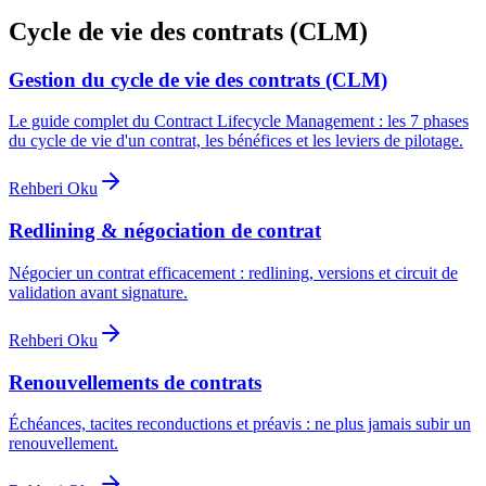
Cycle de vie des contrats (CLM)
Gestion du cycle de vie des contrats (CLM)
Le guide complet du Contract Lifecycle Management : les 7 phases
du cycle de vie d'un contrat, les bénéfices et les leviers de pilotage.
Rehberi Oku
Redlining & négociation de contrat
Négocier un contrat efficacement : redlining, versions et circuit de
validation avant signature.
Rehberi Oku
Renouvellements de contrats
Échéances, tacites reconductions et préavis : ne plus jamais subir un
renouvellement.