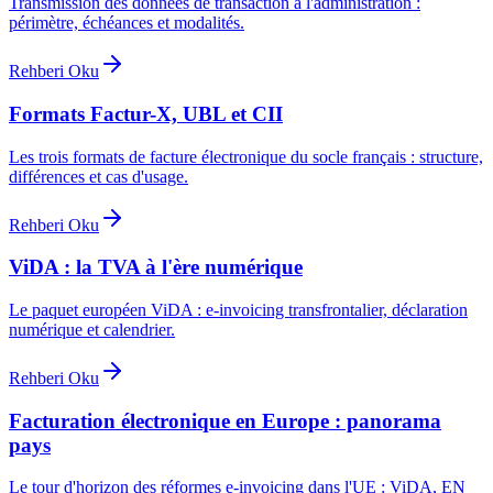
Transmission des données de transaction à l'administration :
périmètre, échéances et modalités.
Rehberi Oku
Formats Factur-X, UBL et CII
Les trois formats de facture électronique du socle français : structure,
différences et cas d'usage.
Rehberi Oku
ViDA : la TVA à l'ère numérique
Le paquet européen ViDA : e-invoicing transfrontalier, déclaration
numérique et calendrier.
Rehberi Oku
Facturation électronique en Europe : panorama
pays
Le tour d'horizon des réformes e-invoicing dans l'UE : ViDA, EN