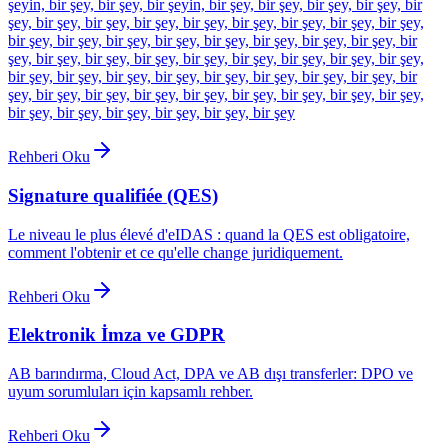
şeyin, bir şey, bir şey, bir şeyin, bir şey, bir şey, bir şey, bir şey, bir
şey, bir şey, bir şey, bir şey, bir şey, bir şey, bir şey, bir şey, bir şey,
bir şey, bir şey, bir şey, bir şey, bir şey, bir şey, bir şey, bir şey, bir
şey, bir şey, bir şey, bir şey, bir şey, bir şey, bir şey, bir şey, bir şey,
bir şey, bir şey, bir şey, bir şey, bir şey, bir şey, bir şey, bir şey, bir
şey, bir şey, bir şey, bir şey, bir şey, bir şey, bir şey, bir şey, bir şey,
bir şey, bir şey, bir şey, bir şey, bir şey, bir şey
Rehberi Oku
Signature qualifiée (QES)
Le niveau le plus élevé d'eIDAS : quand la QES est obligatoire,
comment l'obtenir et ce qu'elle change juridiquement.
Rehberi Oku
Elektronik İmza ve GDPR
AB barındırma, Cloud Act, DPA ve AB dışı transferler: DPO ve
uyum sorumluları için kapsamlı rehber.
Rehberi Oku