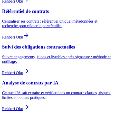
Rehberi Oku
Référentiel de contrats
Centraliser ses contrats : référentiel unique, métadonnées et
recherche pour piloter le portefeuille.
Rehberi Oku
Suivi des obligations contractuelles
Suivre engagements, jalons et livrables après signature : méthode et
outillage.
Rehberi Oku
Analyse de contrats par IA
Ce que l'IA sait extraire et vérifier dans un contrat : clauses, risques,
limites et bonnes pratiques.
Rehberi Oku