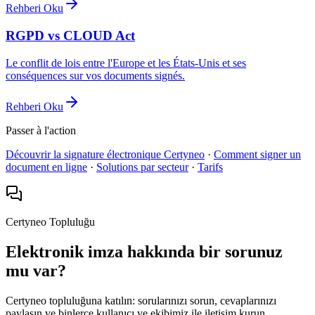
Rehberi Oku
RGPD vs CLOUD Act
Le conflit de lois entre l'Europe et les États-Unis et ses
conséquences sur vos documents signés.
Rehberi Oku
Passer à l'action
Découvrir la signature électronique Certyneo
·
Comment signer un
document en ligne
·
Solutions par secteur
·
Tarifs
Certyneo Topluluğu
Elektronik imza hakkında bir sorunuz
mu var?
Certyneo topluluğuna katılın: sorularınızı sorun, cevaplarınızı
paylaşın ve binlerce kullanıcı ve ekibimiz ile iletişim kurun.