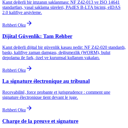
Kanıt değerli bir imzanın saklanması: NF Z42-013 ve ISO 14641
standartları, yasal saklama süreleri, PAdES B-LTA biçimi, eIDAS
2.0 kalifiye arşivleme.
Rehberi Oku
Dijital Güvenlik: Tam Rehber
Kanıt değerli dijital bir güvenlik kasası nedir: NF Z42-020 standardı,
baskı, kalifiye zaman damgası, değişmezlik (WORM), bulut
depolama ile fark, özel ve kurumsal kullanım vakaları.
Rehberi Oku
La signature électronique au tribunal
Recevabilité, force probante et jurisprudence : comment une
signature électronique tient devant le juge.
Rehberi Oku
Charge de la preuve et signature