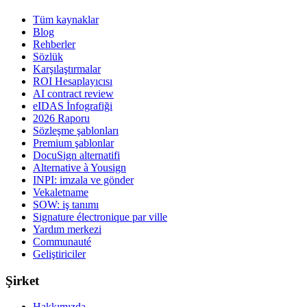
Tüm kaynaklar
Blog
Rehberler
Sözlük
Karşılaştırmalar
ROI Hesaplayıcısı
AI contract review
eIDAS İnfografiği
2026 Raporu
Sözleşme şablonları
Premium şablonlar
DocuSign alternatifi
Alternative à Yousign
INPI: imzala ve gönder
Vekaletname
SOW: iş tanımı
Signature électronique par ville
Yardım merkezi
Communauté
Geliştiriciler
Şirket
Hakkımızda