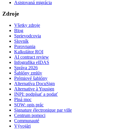
Asistovaná migrácia
Zdroje
Všetky zdroje
Blog
Sprievodcovia
Slovník
Porovnania
Kalkulátor ROI
AI contract review
Infografika eIDAS
Správa 2026
Šablóny zmlúv
Prémiové šablóny
Alternatíva DocuSign
Alternative à Yousign
INPI: podpísať a podať
Plná moc
SOW: opis prác
Signature électronique par ville
Centrum pomoci
Communauté
Vývojári