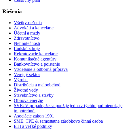
Cestovný plán
Riešenia
Všetky riešenia
Advokáti a kancelárie
Účetní a mzdy
Zdravotníctvo
Nehnuteľnosti
Ľudské zdroje
Rekrutovacie kancelárie
Komunikačné agentúry
Bankovníctvo a poistenie
Vzdelanie a odborná príprava
Verejný sektor
Výroba
Distribúcia a maloobchod
Životné vedy
Stavebníctvo a stavby
Obnova energie
SVE: V prípade, že sa použije jedna z týchto podmienok, je
to potrebné.
Asociácie zákon 1901
SME, TPE & samostatne zárobkovo činná osoba
ETI a veľké podniky