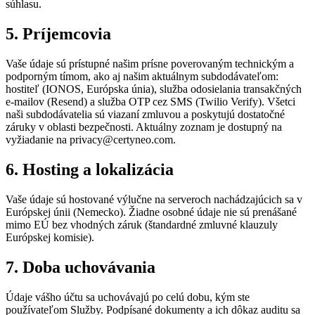
súhlasu.
5. Príjemcovia
Vaše údaje sú prístupné našim prísne poverovaným technickým a
podporným tímom, ako aj našim aktuálnym subdodávateľom:
hostiteľ (IONOS, Európska únia), služba odosielania transakčných
e-mailov (Resend) a služba OTP cez SMS (Twilio Verify). Všetci
naši subdodávatelia sú viazaní zmluvou a poskytujú dostatočné
záruky v oblasti bezpečnosti. Aktuálny zoznam je dostupný na
vyžiadanie na privacy@certyneo.com.
6. Hosting a lokalizácia
Vaše údaje sú hostované výlučne na serveroch nachádzajúcich sa v
Európskej únii (Nemecko). Žiadne osobné údaje nie sú prenášané
mimo EÚ bez vhodných záruk (štandardné zmluvné klauzuly
Európskej komisie).
7. Doba uchovávania
Údaje vášho účtu sa uchovávajú po celú dobu, kým ste
používateľom Služby. Podpísané dokumenty a ich dôkaz auditu sa