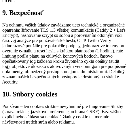
určení.
9. Bezpečnosť
Na ochranu vašich údajov zavádzame tieto technické a organizačné
opatrenia: šifrovanie TLS 1.3 všetkej komunikácie (Caddy 2 + Let's
Encrypt), hashovanie scrypt so soľou a porovnaním odolným voči
časovej analýze pre používateľské heslá, OTP Twilio Verify
jednorazové použitie pre pokročilé podpisy, jednorazové tokeny pre
overenie e-mailu a reset hesla s krátkou platnosťou (1 hodina), rate
limiting podľa plánu na citlivých koncových bodoch, časovo
opečiatkovaný log každého kroku životného cyklu obálky (audit
log), objektové úložisko s aktivovaným versioningom pre podpísané
dokumenty, obmedzený prístup k údajom administrátormi. Detailný
zoznam našich bezpečnostných postupov je dostupný na stránke
/security.
10. Súbory cookies
Používame len cookies striktne nevyhnutné pre fungovanie Služby
(správa relácie, jazykové preferencie, ochrana CSRF). Bez vášho
explicitného súhlasu sa neukladá žiadny cookie na meranie
návštevnosti tretích strán alebo reklamu.