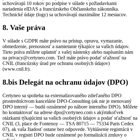
uchovávajú 10 rokov po podpise v súlade s požiadavkami
nariadenia eIDAS a francúzskeho Občianskeho zákonníka.
Technické údaje (logy) sa uchovávajú maximálne 12 mesiacov.
8. Vaše práva
V súlade s GDPR máte právo na prístup, opravu, vymazanie,
obmedzenie, prenosnosť a namietanie týkajúce sa vašich údajov.
Tieto práva môžete uplatniť z vašej nástenky alebo napísaním nám
na privacy@certyneo.com. Tiež máte právo podať sťažnosť na
CNIL (francúzsky úrad pre ochranu osobných údajov)
(www.cnil.fr).
8.bis Delegát na ochranu údajov (DPO)
Certyneo sa spolieha na externalizovaného zdieľaného DPO
prostredníctvom kancelárie DPO-Consulting (ak nie je menovaný
DPO interný — budú oznámené po nábore interného DPO). Môžete
ho kontaktovať na adrese dpo@certyneo.com s akýmikoľvek
otázkami týkajúcimi sa vašich osobných údajov a podať sťažnosť na
CNIL (3, place de Fontenoy — TSA 80715 — 75334 Paris Cedex
07), ak vaša žiadosť ostane bez odpovede. Vyhlásenie registrácii v
CNIL v registri DPO bude oznámené po formalizácii zmluvy o