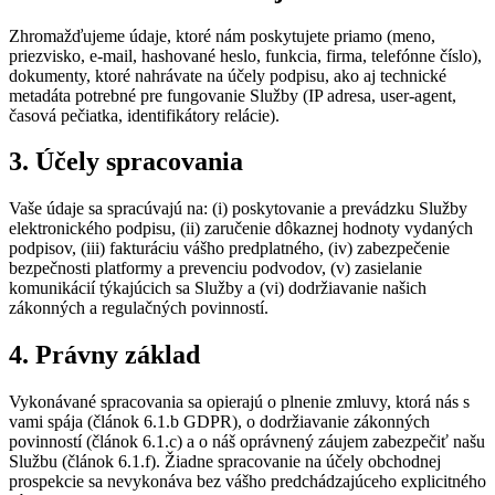
Zhromažďujeme údaje, ktoré nám poskytujete priamo (meno,
priezvisko, e-mail, hashované heslo, funkcia, firma, telefónne číslo),
dokumenty, ktoré nahrávate na účely podpisu, ako aj technické
metadáta potrebné pre fungovanie Služby (IP adresa, user-agent,
časová pečiatka, identifikátory relácie).
3. Účely spracovania
Vaše údaje sa spracúvajú na: (i) poskytovanie a prevádzku Služby
elektronického podpisu, (ii) zaručenie dôkaznej hodnoty vydaných
podpisov, (iii) fakturáciu vášho predplatného, (iv) zabezpečenie
bezpečnosti platformy a prevenciu podvodov, (v) zasielanie
komunikácií týkajúcich sa Služby a (vi) dodržiavanie našich
zákonných a regulačných povinností.
4. Právny základ
Vykonávané spracovania sa opierajú o plnenie zmluvy, ktorá nás s
vami spája (článok 6.1.b GDPR), o dodržiavanie zákonných
povinností (článok 6.1.c) a o náš oprávnený záujem zabezpečiť našu
Službu (článok 6.1.f). Žiadne spracovanie na účely obchodnej
prospekcie sa nevykonáva bez vášho predchádzajúceho explicitného