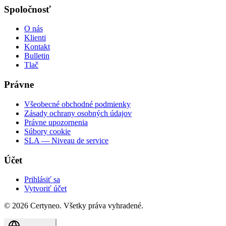
Spoločnosť
O nás
Klienti
Kontakt
Bulletin
Tlač
Právne
Všeobecné obchodné podmienky
Zásady ochrany osobných údajov
Právne upozornenia
Súbory cookie
SLA — Niveau de service
Účet
Prihlásiť sa
Vytvoriť účet
©
2026
Certyneo.
Všetky práva vyhradené.