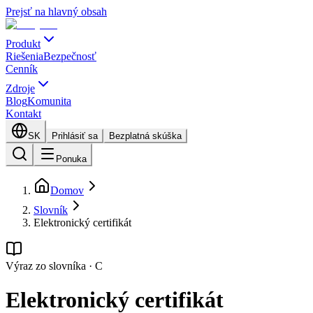
Prejsť na hlavný obsah
Produkt
Riešenia
Bezpečnosť
Cenník
Zdroje
Blog
Komunita
Kontakt
SK
Prihlásiť sa
Bezplatná skúška
Ponuka
Domov
Slovník
Elektronický certifikát
Výraz zo slovníka
·
C
Elektronický certifikát