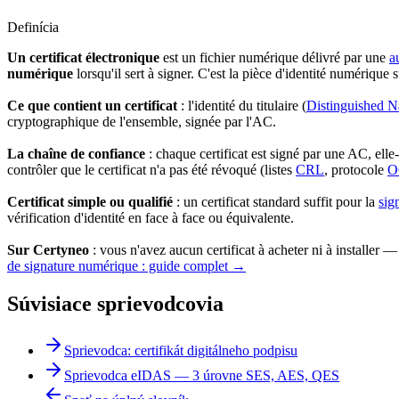
Definícia
Un certificat électronique
est un fichier numérique délivré par une
a
numérique
lorsqu'il sert à signer. C'est la pièce d'identité numérique 
Ce que contient un certificat
: l'identité du titulaire (
Distinguished 
cryptographique de l'ensemble, signée par l'AC.
La chaîne de confiance
: chaque certificat est signé par une AC, ell
contrôler que le certificat n'a pas été révoqué (listes
CRL
, protocole
O
Certificat simple ou qualifié
: un certificat standard suffit pour la
sig
vérification d'identité en face à face ou équivalente.
Sur Certyneo
: vous n'avez aucun certificat à acheter ni à installer 
de signature numérique : guide complet →
Súvisiace sprievodcovia
Sprievodca: certifikát digitálneho podpisu
Sprievodca eIDAS — 3 úrovne SES, AES, QES