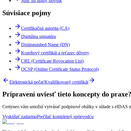
Spať na úplný slovník
Súvisiace pojmy
Certifikačná autorita (CA)
Digitálna signatúra
Distinguished Name (DN)
Koreňový certifikát a reťazec dôvery
CRL (Certificate Revocation List)
OCSP (Online Certificate Status Protocol)
Elektronická pečať
Kvalifikovaný certifikát
Pripravení uviesť tieto koncepty do praxe
Certyneo vám umožní vytvárať podpisové obálky v súlade s eIDAS na 
Vyskúšať zadarmo
Prečítať kompletný sprievodcu