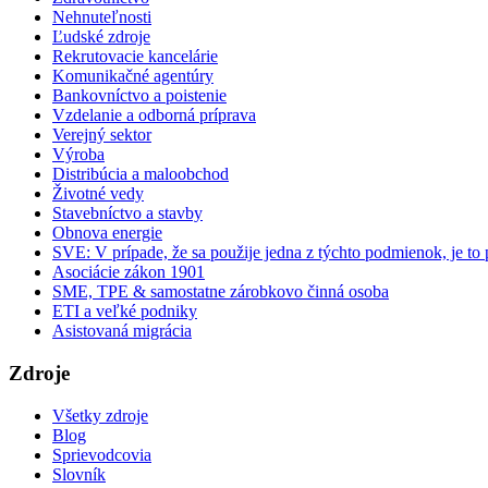
Nehnuteľnosti
Ľudské zdroje
Rekrutovacie kancelárie
Komunikačné agentúry
Bankovníctvo a poistenie
Vzdelanie a odborná príprava
Verejný sektor
Výroba
Distribúcia a maloobchod
Životné vedy
Stavebníctvo a stavby
Obnova energie
SVE: V prípade, že sa použije jedna z týchto podmienok, je to 
Asociácie zákon 1901
SME, TPE & samostatne zárobkovo činná osoba
ETI a veľké podniky
Asistovaná migrácia
Zdroje
Všetky zdroje
Blog
Sprievodcovia
Slovník