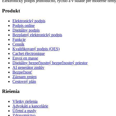
Elektronický podpis jednoducho, rýchlo a v súlade pre moderné firmy
Produkt
Elektronický podpis
Podpis online
Digitálny podpis
Bezplatný elektronický podpis
Funkcie
Cenník
Kvalifikovaný podpis (QES)
Cachet électronique
Envoi en masse
Digitálny bezpečnostný bezpečnostný priestor
AI generátor zmlúv
Bezpečnosť
Záznam zmien
Cestovný plán
Riešenia
Všetky riešenia
Advokáti a kancelárie
Účetní a mzdy
Zdravotníctvo