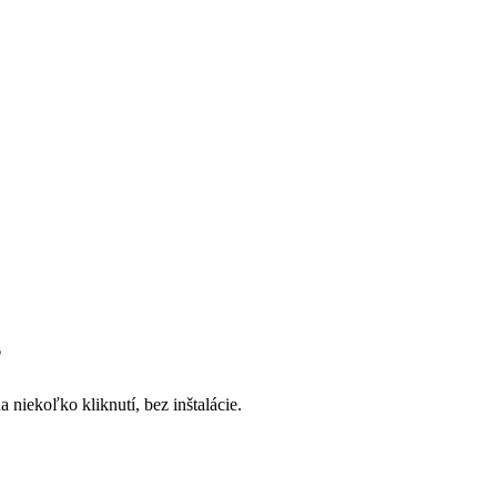
?
niekoľko kliknutí, bez inštalácie.