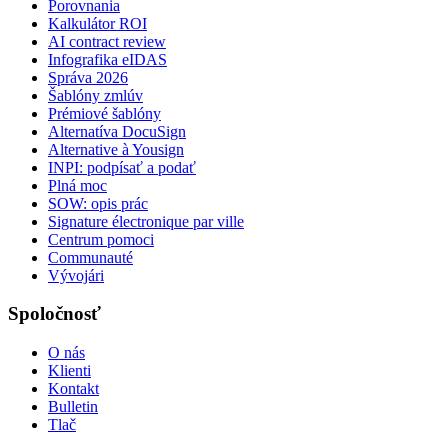
Porovnania
Kalkulátor ROI
AI contract review
Infografika eIDAS
Správa 2026
Šablóny zmlúv
Prémiové šablóny
Alternatíva DocuSign
Alternative à Yousign
INPI: podpísať a podať
Plná moc
SOW: opis prác
Signature électronique par ville
Centrum pomoci
Communauté
Vývojári
Spoločnosť
O nás
Klienti
Kontakt
Bulletin
Tlač