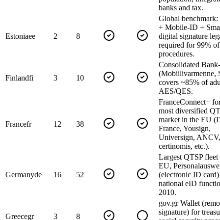
banks and tax.
Global benchmark:
+ Mobile-ID + Sma
Estonia
ee
2
8
digital signature leg
required for 99% of
procedures.
Consolidated Bank
(Mobiilivarmenne, 
Finland
fi
3
10
covers ~85% of adul
AES/QES.
FranceConnect+ fo
most diversified Q
market in the EU 
France
fr
12
38
France, Yousign,
Universign, ANCV
certinomis, etc.).
Largest QTSP fleet 
EU, Personalauswe
Germany
de
16
52
(electronic ID card)
national eID functi
2010.
gov.gr Wallet (remot
signature) for treas
Greece
gr
3
8