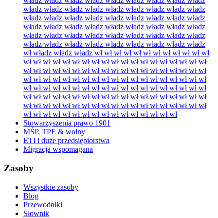
władz władz władz władz władz władz władz władz władz
władz władz władz władz władz władz władz władz władz
władz władz władz władz władz władz władz władz władz
władz władz władz władz władz władz władz władz władz
władz władz władz władz władz władz władz władz władz
władz władz władz władz władz władz władz władz władz
wł władz władz władz wł wł wł wł wł wł wł wł wł wł wł wł
wł wł wł wł wł wł wł wł wł wł wł wł wł wł wł wł wł wł wł
wł wł wł wł wł wł wł wł wł wł wł wł wł wł wł wł wł wł wł
wł wł wł wł wł wł wł wł wł wł wł wł wł wł wł wł wł wł wł
wł wł wł wł wł wł wł wł wł wł wł wł wł wł wł wł wł wł wł
wł wł wł wł wł wł wł wł wł wł wł wł wł wł wł wł wł wł wł
wł wł wł wł wł wł wł wł wł wł wł wł wł wł wł wł wł wł wł
wł wł wł wł wł wł wł wł wł wł wł wł wł wł wł wł
Stowarzyszenia prawo 1901
MŚP, TPE & wolny
ETI i duże przedsiębiorstwa
Migracja wspomagana
Zasoby
Wszystkie zasoby
Blog
Przewodniki
Słownik