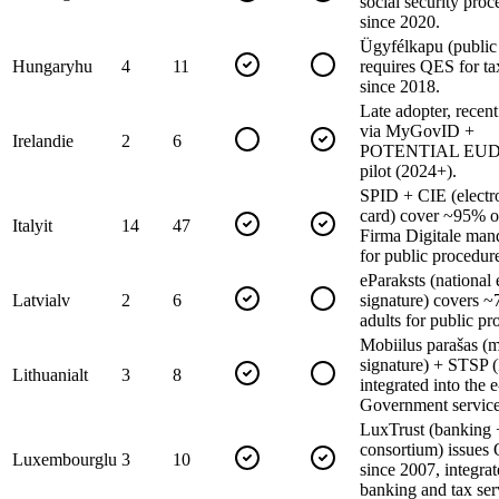
social security proc
since 2020.
Ügyfélkapu (public 
Hungary
hu
4
11
requires QES for tax
since 2018.
Late adopter, recen
via MyGovID +
Ireland
ie
2
6
POTENTIAL EUDI
pilot (2024+).
SPID + CIE (electr
card) cover ~95% of
Italy
it
14
47
Firma Digitale man
for public procedur
eParaksts (national 
Latvia
lv
2
6
signature) covers 
adults for public pr
Mobiilus parašas (
signature) + STSP (
Lithuania
lt
3
8
integrated into the e
Government service
LuxTrust (banking 
consortium) issues
Luxembourg
lu
3
10
since 2007, integra
banking and tax ser