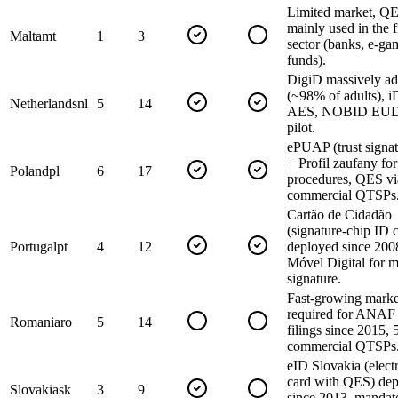
Limited market, Q
mainly used in the f
Malta
mt
1
3
sector (banks, e-ga
funds).
DigiD massively a
(~98% of adults), i
Netherlands
nl
5
14
AES, NOBID EUDI
pilot.
ePUAP (trust signat
+ Profil zaufany for
Poland
pl
6
17
procedures, QES vi
commercial QTSPs
Cartão de Cidadão
(signature-chip ID 
Portugal
pt
4
12
deployed since 200
Móvel Digital for m
signature.
Fast-growing mark
required for ANAF 
Romania
ro
5
14
filings since 2015, 
commercial QTSPs
eID Slovakia (elect
card with QES) de
Slovakia
sk
3
9
since 2013, mandat