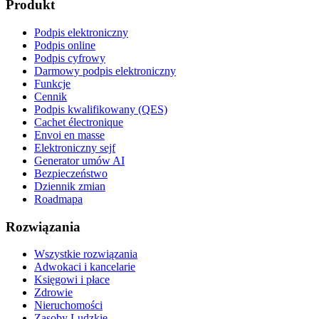
Produkt
Podpis elektroniczny
Podpis online
Podpis cyfrowy
Darmowy podpis elektroniczny
Funkcje
Cennik
Podpis kwalifikowany (QES)
Cachet électronique
Envoi en masse
Elektroniczny sejf
Generator umów AI
Bezpieczeństwo
Dziennik zmian
Roadmapa
Rozwiązania
Wszystkie rozwiązania
Adwokaci i kancelarie
Księgowi i płace
Zdrowie
Nieruchomości
Zasoby Ludzkie