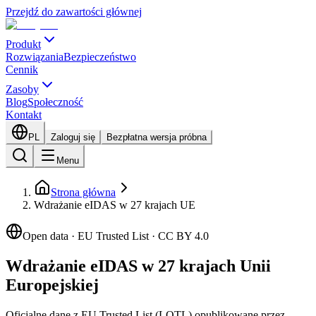
Przejdź do zawartości głównej
Produkt
Rozwiązania
Bezpieczeństwo
Cennik
Zasoby
Blog
Społeczność
Kontakt
PL
Zaloguj się
Bezpłatna wersja próbna
Menu
Strona główna
Wdrażanie eIDAS w 27 krajach UE
Open data · EU Trusted List · CC BY 4.0
Wdrażanie eIDAS w 27 krajach Unii
Europejskiej
Oficjalne dane z EU Trusted List (LOTL) opublikowane przez