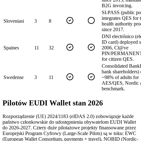
B2G invoicing.
SI-PASS (public por
integrates QES for 
Slovenia
si
3
8
health authority pr
since 2017.
DNI electrónico (el
ID card) deployed s
Spain
es
11
32
2006, Cl@ve
PIN/PERMANENT
for citizen QES.
Consolidated Bank
bank shareholders) 
Sweden
se
3
11
~98% of adults for
AES/QES, Nordic 
benchmark.
Pilotów EUDI Wallet stan 2026
Rozporządzenie (UE) 2024/1183 (eIDAS 2.0) zobowiązuje każde
państwo członkowskie do udostępnienia obywatelom EUDI Wallet
do 2026-2027. Cztery duże pilotażowe projekty finansowane przez
Europejski Program Cyfrowy (Large-Scale Pilots) są w toku: EWC
(European Wallet Consortium, payments + travel), NOBID (Nordic-