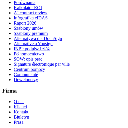
Porównania
Kalkulator ROI
AI contract review
Infografika eIDAS
Raport 2026
Szablony umów
Szablony premium
Alternatywa dla DocuSign
Alternative à Yousign
INPI: podpisz i złóż
Pełnomocnictwo
SOW: opis prac
Signature électronique par ville
Centrum pomocy
Communauté
Deweloperzy
Firma
O nas
Klienci
Kontakt
Biuletyn
Prasa