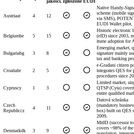
jakości.
zgłoszone
EUDI
Native Handy-Sign
scheme (mobile sig
Austria
at
4
12
via SMS), POTEN
EUDI Wallet pilot.
Historic electronic 
Belgium
be
5
15
(eID) since 2003, m
itsme adoption for
Emerging market, q
Bulgaria
bg
3
8
signature mainly us
tax and banking pr
e-Građani citizen po
Croatia
hr
2
5
integrates QES for 
procedures since 2
Limited market, sin
Cyprus
cy
1
3
QTSP (Cyta) coveri
entire qualified mar
Datová schránka
Czech
(mandatory busines
4
11
Republic
cz
box) built on QES 
2009.
MitID (successor 
covers ~98% of the 
Denmark
dk
3
9
population, integra