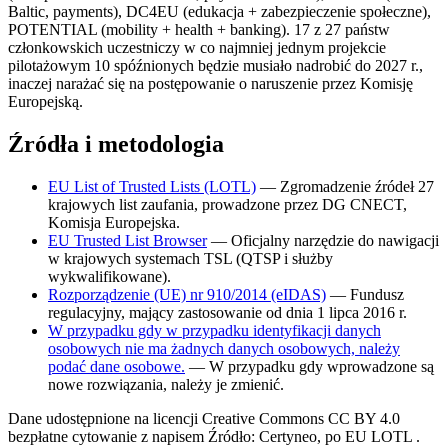
Baltic, payments), DC4EU (edukacja + zabezpieczenie społeczne),
POTENTIAL (mobility + health + banking). 17 z 27 państw
członkowskich uczestniczy w co najmniej jednym projekcie
pilotażowym 10 spóźnionych będzie musiało nadrobić do 2027 r.,
inaczej narażać się na postępowanie o naruszenie przez Komisję
Europejską.
Źródła i metodologia
EU List of Trusted Lists (LOTL)
—
Zgromadzenie źródeł 27
krajowych list zaufania, prowadzone przez DG CNECT,
Komisja Europejska.
EU Trusted List Browser
—
Oficjalny narzędzie do nawigacji
w krajowych systemach TSL (QTSP i służby
wykwalifikowane).
Rozporządzenie (UE) nr 910/2014 (eIDAS)
—
Fundusz
regulacyjny, mający zastosowanie od dnia 1 lipca 2016 r.
W przypadku gdy w przypadku identyfikacji danych
osobowych nie ma żadnych danych osobowych, należy
podać dane osobowe.
—
W przypadku gdy wprowadzone są
nowe rozwiązania, należy je zmienić.
Dane udostępnione na licencji Creative Commons CC BY 4.0
bezpłatne cytowanie z napisem Źródło: Certyneo, po EU LOTL .