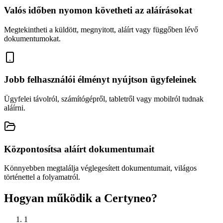
Valós időben nyomon követheti az aláírásokat
Megtekintheti a küldött, megnyitott, aláírt vagy függőben lévő
dokumentumokat.
Jobb felhasználói élményt nyújtson ügyfeleinek
Ügyfelei távolról, számítógépről, tabletről vagy mobilról tudnak
aláírni.
Központosítsa aláírt dokumentumait
Könnyebben megtalálja véglegesített dokumentumait, világos
történettel a folyamatról.
Hogyan működik a Certyneo?
1