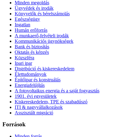
Minden megoldás
Ügyvédek és irodák
Könyvelők és bérelszámolás
Egészségügy
Ingatlan
Humán erőforrás
A munkaerő-felvételi irodák
Kommunikációs ügynökségek
Bank és biztosítás
Oktatás és képzés
Közszféra
Ipari ipar
Distribúció és kiskereskedelem
Élettudományok
Építőipar és konstruálás
Energiafelújítás
A fotovoltaikus energia és a saját fogyasztás
1901. évi egyesületek
Kiskereskedelem, TPE és szabadúszó
ITI & nagyvállalkozások
Asszisztált migráció
Források
Minden forrás