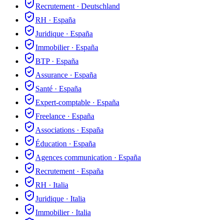
Recrutement
·
Deutschland
RH
·
España
Juridique
·
España
Immobilier
·
España
BTP
·
España
Assurance
·
España
Santé
·
España
Expert-comptable
·
España
Freelance
·
España
Associations
·
España
Éducation
·
España
Agences communication
·
España
Recrutement
·
España
RH
·
Italia
Juridique
·
Italia
Immobilier
·
Italia