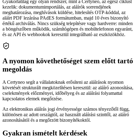
Gyakorlatilag egy olyan rendszer, mint a Certyneo, az egész ciklust
kezelik: dokumentumimportálás, az aláírók sorrendjének
meghatározása, meghívások küldése, hitelesítés OTP-kóddal, az
aláírt PDF lezárása PAdES formátumban, majd 10 éves bizonyító
értékű archiválás. Nincs szükség telepítésre vagy hardverre: minden
a böngészőben működik, számítógépen és mobiltelefonon egyaránt,
és az API és webhookok keresztül integrálható az eszközökhöz.
A nyomon követhetőséget szem előtt tartó
megoldás
A Certyneo segít a vállalatoknak erősíteni az aláírások nyomon
követését strukturált megközelítésen keresztül: az aláíró azonosítása,
cselekmények előzményei, időbélyeg és az aláírási folyamattal
kapcsolatos elemek megőrzése.
Az elektronikus aláírás jogi érvényessége számos tényezőtől függ,
különösen az adott országtól, az használt aláírási szinttől, az aláíró
azonosításától és a megőrzött bizonyítékoktól.
Gyakran ismételt kérdések