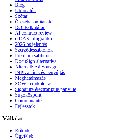
Blog
Útmutatók
Szótár
Összehasonlítások
ROI kalkulátor
AI contract review
eIDAS infografika
2026-os jelentés
Szerződéssablonok
Prémium sablonok
DocuSign alternatíva
Alternative à Yousign
INPI: aláírás és benyújtás
Meghatalmazás
SOW: munkaleírás
Signature électronique par ville
Súgóközpont
Communauté
Fejlesztők
Vállalat
Rólunk
Ügyfelek