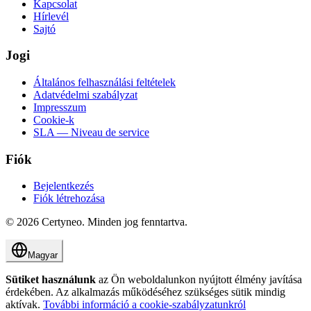
Kapcsolat
Hírlevél
Sajtó
Jogi
Általános felhasználási feltételek
Adatvédelmi szabályzat
Impresszum
Cookie-k
SLA — Niveau de service
Fiók
Bejelentkezés
Fiók létrehozása
©
2026
Certyneo.
Minden jog fenntartva.
Magyar
Sütiket használunk
az Ön weboldalunkon nyújtott élmény javítása
érdekében. Az alkalmazás működéséhez szükséges sütik mindig
aktívak.
További információ a cookie-szabályzatunkról