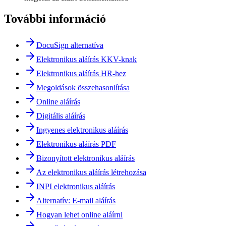
További információ
DocuSign alternatíva
Elektronikus aláírás KKV-knak
Elektronikus aláírás HR-hez
Megoldások összehasonlítása
Online aláírás
Digitális aláírás
Ingyenes elektronikus aláírás
Elektronikus aláírás PDF
Bizonyított elektronikus aláírás
Az elektronikus aláírás létrehozása
INPI elektronikus aláírás
Alternatív: E-mail aláírás
Hogyan lehet online aláírni