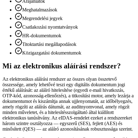
Árajánlatok
Meghatalmazások
Megrendelési jegyek
Csatlakozási nyomtatványok
HR-dokumentumok
Titoktartási megállapodások
Közigazgatási dokumentumok
Mi az elektronikus aláírási rendszer?
Az elektronikus aláírási rendszer az összes olyan összetevő
összessége, amely lehetővé teszi egy digitális dokumentum jogi
értékű aláírását: az aláíró hitelesítése (egyedi e-mail hivatkozás,
OTP-kód, azonosság-ellenőrzés), a titkosítási motor, amely lezárja a
dokumentumot és kiszámítja annak ujjlenyomatát, az időbélyegzés,
amely rögzíti az aláírás dátumát, az auditnyomvonal, amely rögzít
minden műveletet, és a hitelesítésszolgáltató által kiállított
elektronikus tanúsítvány. Az eIDAS-rendelet ezeket a rendszereket
három szintre osztályozza — egyszerű (SES), fejlett (AES) és
minősített (QES) — az aláíró azonosításának robusztussága szerint.