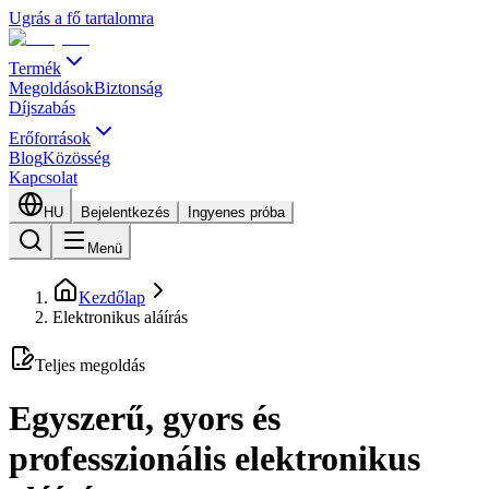
Ugrás a fő tartalomra
Termék
Megoldások
Biztonság
Díjszabás
Erőforrások
Blog
Közösség
Kapcsolat
HU
Bejelentkezés
Ingyenes próba
Menü
Kezdőlap
Elektronikus aláírás
Teljes megoldás
Egyszerű, gyors és
professzionális elektronikus