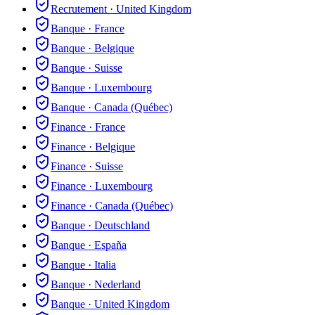
Recrutement
·
United Kingdom
Banque
·
France
Banque
·
Belgique
Banque
·
Suisse
Banque
·
Luxembourg
Banque
·
Canada (Québec)
Finance
·
France
Finance
·
Belgique
Finance
·
Suisse
Finance
·
Luxembourg
Finance
·
Canada (Québec)
Banque
·
Deutschland
Banque
·
España
Banque
·
Italia
Banque
·
Nederland
Banque
·
United Kingdom