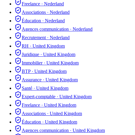
Freelance
·
Nederland
Associations
·
Nederland
Éducation
·
Nederland
Agences communication
·
Nederland
Recrutement
·
Nederland
RH
·
United Kingdom
Juridique
·
United Kingdom
Immobilier
·
United Kingdom
BTP
·
United Kingdom
Assurance
·
United Kingdom
Santé
·
United Kingdom
Expert-comptable
·
United Kingdom
Freelance
·
United Kingdom
Associations
·
United Kingdom
Éducation
·
United Kingdom
Agences communication
·
United Kingdom