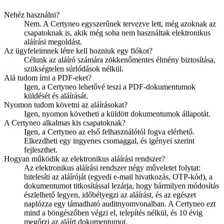
Nehéz használni?
Nem. A Certyneo egyszerűnek tervezve lett, még azoknak az
csapatoknak is, akik még soha nem használtak elektronikus
aláírási megoldást.
Az ügyfeleimnek létre kell hozniuk egy fiókot?
Célunk az aláíró számára zökkenőmentes élmény biztosítása,
szükségtelen súrlódások nélkül.
Alá tudom írni a PDF-eket?
Igen, a Certyneo lehetővé teszi a PDF-dokumentumok
küldését és aláírását.
Nyomon tudom követni az aláírásokat?
Igen, nyomon követheti a küldött dokumentumok állapotát.
A Certyneo alkalmas kis csapatoknak?
Igen, a Certyneo az első felhasználótól fogva elérhető.
Elkezdheti egy ingyenes csomaggal, és igényei szerint
fejleszthet.
Hogyan működik az elektronikus aláírási rendszer?
Az elektronikus aláírási rendszer négy műveletet folytat:
hitelesíti az aláíróját (egyedi e-mail hivatkozás, OTP-kód), a
dokumentumot titkosítással lezárja, hogy bármilyen módosítás
észlelhető legyen, időbélyegzi az aláírást, és az egészet
naplózza egy támadható auditnyomvonalban. A Certyneo ezt
mind a böngészőben végzi el, telepítés nélkül, és 10 évig
megőrzi az aláírt dokumentumot.