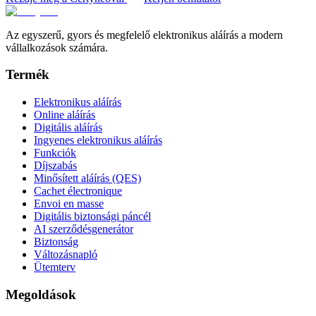
Az egyszerű, gyors és megfelelő elektronikus aláírás a modern
vállalkozások számára.
Termék
Elektronikus aláírás
Online aláírás
Digitális aláírás
Ingyenes elektronikus aláírás
Funkciók
Díjszabás
Minősített aláírás (QES)
Cachet électronique
Envoi en masse
Digitális biztonsági páncél
AI szerződésgenerátor
Biztonság
Változásnapló
Ütemterv
Megoldások