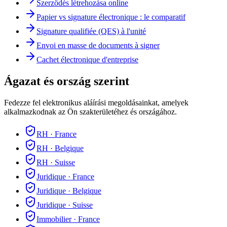
Szerződés létrehozása online
Papier vs signature électronique : le comparatif
Signature qualifiée (QES) à l'unité
Envoi en masse de documents à signer
Cachet électronique d'entreprise
Ágazat és ország szerint
Fedezze fel elektronikus aláírási megoldásainkat, amelyek
alkalmazkodnak az Ön szakterületéhez és országához.
RH
·
France
RH
·
Belgique
RH
·
Suisse
Juridique
·
France
Juridique
·
Belgique
Juridique
·
Suisse
Immobilier
·
France