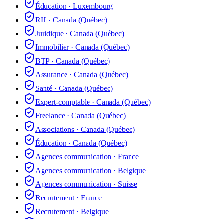
Éducation
·
Luxembourg
RH
·
Canada (Québec)
Juridique
·
Canada (Québec)
Immobilier
·
Canada (Québec)
BTP
·
Canada (Québec)
Assurance
·
Canada (Québec)
Santé
·
Canada (Québec)
Expert-comptable
·
Canada (Québec)
Freelance
·
Canada (Québec)
Associations
·
Canada (Québec)
Éducation
·
Canada (Québec)
Agences communication
·
France
Agences communication
·
Belgique
Agences communication
·
Suisse
Recrutement
·
France
Recrutement
·
Belgique