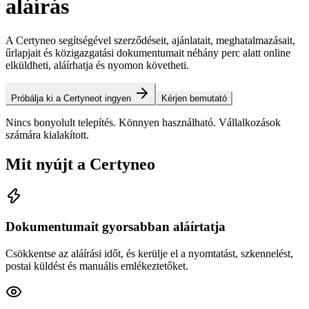
aláírás
A Certyneo segítségével szerződéseit, ajánlatait, meghatalmazásait,
űrlapjait és közigazgatási dokumentumait néhány perc alatt online
elküldheti, aláírhatja és nyomon követheti.
Próbálja ki a Certyneot ingyen
Kérjen bemutató
Nincs bonyolult telepítés. Könnyen használható. Vállalkozások
számára kialakított.
Mit nyújt a Certyneo
Dokumentumait gyorsabban aláírtatja
Csökkentse az aláírási időt, és kerülje el a nyomtatást, szkennelést,
postai küldést és manuális emlékeztetőket.