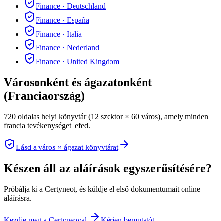
Finance
·
Deutschland
Finance
·
España
Finance
·
Italia
Finance
·
Nederland
Finance
·
United Kingdom
Városonként és ágazatonként
(Franciaország)
720 oldalas helyi könyvtár (12 szektor × 60 város), amely minden
francia tevékenységet lefed.
Lásd a város × ágazat könyvtárat
Készen áll az aláírások egyszerűsítésére?
Próbálja ki a Certyneot, és küldje el első dokumentumait online
aláírásra.
Kezdje meg a Certyneoval
Kérjen bemutatót