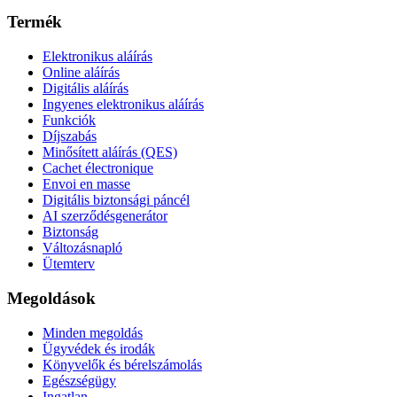
Termék
Elektronikus aláírás
Online aláírás
Digitális aláírás
Ingyenes elektronikus aláírás
Funkciók
Díjszabás
Minősített aláírás (QES)
Cachet électronique
Envoi en masse
Digitális biztonsági páncél
AI szerződésgenerátor
Biztonság
Változásnapló
Ütemterv
Megoldások
Minden megoldás
Ügyvédek és irodák
Könyvelők és bérelszámolás
Egészségügy
Ingatlan