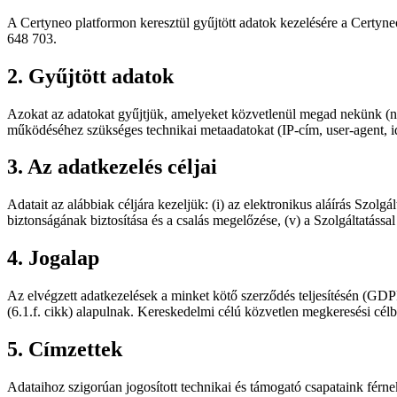
A Certyneo platformon keresztül gyűjtött adatok kezelésére a Certyne
648 703.
2. Gyűjtött adatok
Azokat az adatokat gyűjtjük, amelyeket közvetlenül megad nekünk (név, 
működéséhez szükséges technikai metaadatokat (IP-cím, user-agent, 
3. Az adatkezelés céljai
Adatait az alábbiak céljára kezeljük: (i) az elektronikus aláírás Szolgál
biztonságának biztosítása és a csalás megelőzése, (v) a Szolgáltatással
4. Jogalap
Az elvégzett adatkezelések a minket kötő szerződés teljesítésén (GDPR 
(6.1.f. cikk) alapulnak. Kereskedelmi célú közvetlen megkeresési cél
5. Címzettek
Adataihoz szigorúan jogosított technikai és támogató csapataink férne