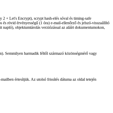
 + Let's Encrypt), scrypt hash-elés sóval és timing-safe
 és rövid érvényességű (1 óra) e-mail-ellenőrző és jelszó-visszaállító
it napló), objektumtárolás verziózással az aláírt dokumentumokon,
em). Semmilyen harmadik féltől származó közönségmérő vagy
lben értesítjük. Az utolsó frissítés dátuma az oldal tetején