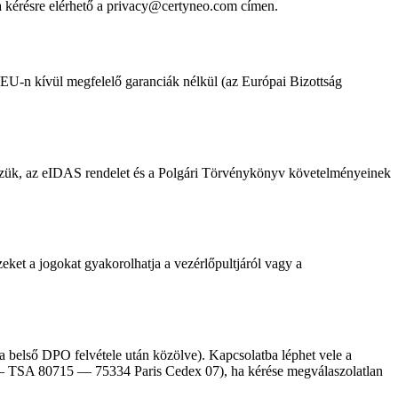
ta kérésre elérhető a privacy@certyneo.com címen.
EU-n kívül megfelelő garanciák nélkül (az Európai Bizottság
őrizzük, az eIDAS rendelet és a Polgári Törvénykönyv követelményeinek
zeket a jogokat gyakorolhatja a vezérlőpultjáról vagy a
belső DPO felvétele után közölve). Kapcsolatba léphet vele a
 — TSA 80715 — 75334 Paris Cedex 07), ha kérése megválaszolatlan