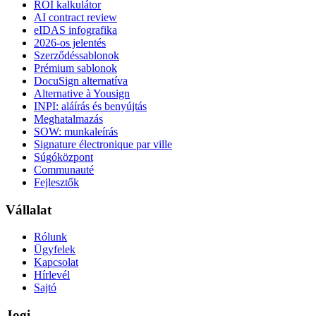
ROI kalkulátor
AI contract review
eIDAS infografika
2026-os jelentés
Szerződéssablonok
Prémium sablonok
DocuSign alternatíva
Alternative à Yousign
INPI: aláírás és benyújtás
Meghatalmazás
SOW: munkaleírás
Signature électronique par ville
Súgóközpont
Communauté
Fejlesztők
Vállalat
Rólunk
Ügyfelek
Kapcsolat
Hírlevél
Sajtó
Jogi