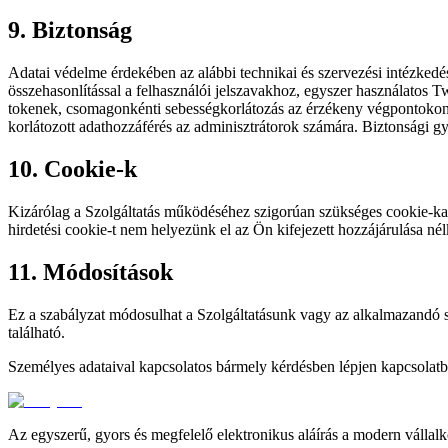
9. Biztonság
Adatai védelme érdekében az alábbi technikai és szervezési intézked
összehasonlítással a felhasználói jelszavakhoz, egyszer használatos Tw
tokenek, csomagonkénti sebességkorlátozás az érzékeny végpontokon, 
korlátozott adathozzáférés az adminisztrátorok számára. Biztonsági gyak
10. Cookie-k
Kizárólag a Szolgáltatás működéséhez szigorúan szükséges cookie-k
hirdetési cookie-t nem helyezünk el az Ön kifejezett hozzájárulása nél
11. Módosítások
Ez a szabályzat módosulhat a Szolgáltatásunk vagy az alkalmazandó sz
található.
Személyes adataival kapcsolatos bármely kérdésben lépjen kapcsolatb
Az egyszerű, gyors és megfelelő elektronikus aláírás a modern vállal