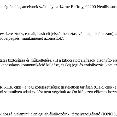
o cég felelős, amelynek székhelye a 14 rue Beffroy, 92200 Neuilly-sur-
keresztnév, e-mail, hash-elt jelszó, beosztás, vállalat, telefonszám), 
időbélyegzés, munkamenet-azonosítók).
tatás biztosítása és működtetése, (ii) a kibocsátott aláírások bizonyító er
 kapcsolatos kommunikáció küldése, és (vi) jogi és szabályozási köteleze
6.1.b. cikk), a jogi kötelezettségek tiszteletben tartásán (6.1.c. cikk
ból semmilyen adatkezelést nem végzünk az Ön kifejezett előzetes hozzá
k hozzá, valamint jelenlegi alvállalkozóink: tárhelyszolgáltató (IONOS,