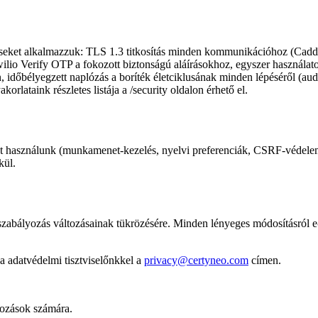
éseket alkalmazzuk: TLS 1.3 titkosítás minden kommunikációhoz (Caddy 2
ilio Verify OTP a fokozott biztonságú aláírásokhoz, egyszer használatos
időbélyegzett naplózás a boríték életciklusának minden lépéséről (aud
orlataink részletes listája a /security oldalon érhető el.
at használunk (munkamenet-kezelés, nyelvi preferenciák, CSRF-védel
kül.
abályozás változásainak tükrözésére. Minden lényeges módosításról e-mai
a adatvédelmi tisztviselőnkkel a
privacy@certyneo.com
címen.
kozások számára.