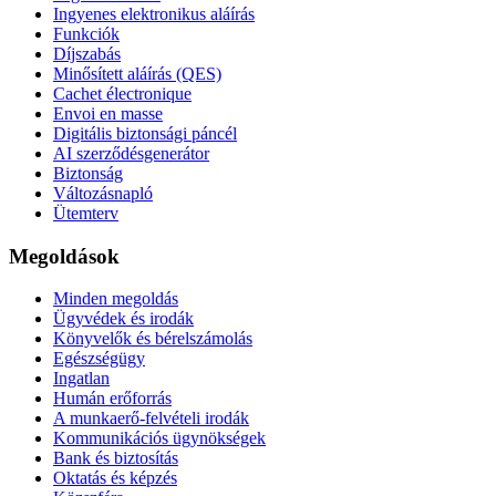
Ingyenes elektronikus aláírás
Funkciók
Díjszabás
Minősített aláírás (QES)
Cachet électronique
Envoi en masse
Digitális biztonsági páncél
AI szerződésgenerátor
Biztonság
Változásnapló
Ütemterv
Megoldások
Minden megoldás
Ügyvédek és irodák
Könyvelők és bérelszámolás
Egészségügy
Ingatlan
Humán erőforrás
A munkaerő-felvételi irodák
Kommunikációs ügynökségek
Bank és biztosítás
Oktatás és képzés