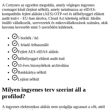
A Certyneo az egyetlen megoldás, amely végleges ingyenes
csomagot kínál (lejárat nélkül), amely tartalmazza az eIDAS-
kompatibilis fejlett aláírást (AES) OTP-vel és időbélyeggel ellátott
audit trail-t – EU-ban tárolva, Cloud Act kitettség nélkül. Ideális
önálló vállalkozók, szervezetek és mikrovállalkozások számára, akik
havonta kevesebb mint 5 szerződést küldenek.
5 boríték / hó
1 feladó felhasználó
Fejlett AES eIDAS aláírás
Időbélyeggel ellátott audit trail
10 éves bizonyítékok archiválása
Bankkártya nélkül
Lejárat nélkül
Milyen ingyenes terv szerint áll a
profilod?
A ingyenes elektronikus aláírás nem szolgálja ugyanazt a célt, attól