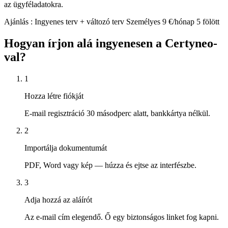
az ügyféladatokra.
Ajánlás
:
Ingyenes terv + változó terv Személyes 9 €/hónap 5 fölött
Hogyan írjon alá ingyenesen a Certyneo-
val?
1
Hozza létre fiókját
E-mail regisztráció 30 másodperc alatt, bankkártya nélkül.
2
Importálja dokumentumát
PDF, Word vagy kép — húzza és ejtse az interfészbe.
3
Adja hozzá az aláírót
Az e-mail cím elegendő. Ő egy biztonságos linket fog kapni.