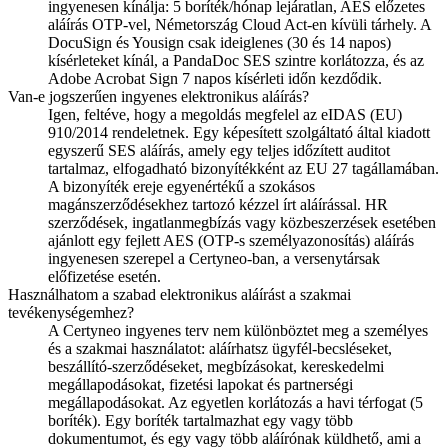
ingyenesen kínálja: 5 boríték/hónap lejáratlan, AES előzetes
aláírás OTP-vel, Németország Cloud Act-en kívüli tárhely. A
DocuSign és Yousign csak ideiglenes (30 és 14 napos)
kísérleteket kínál, a PandaDoc SES szintre korlátozza, és az
Adobe Acrobat Sign 7 napos kísérleti időn kezdődik.
Van-e jogszerűen ingyenes elektronikus aláírás?
Igen, feltéve, hogy a megoldás megfelel az eIDAS (EU)
910/2014 rendeletnek. Egy képesített szolgáltató által kiadott
egyszerű SES aláírás, amely egy teljes időzített auditot
tartalmaz, elfogadható bizonyítékként az EU 27 tagállamában.
A bizonyíték ereje egyenértékű a szokásos
magánszerződésekhez tartozó kézzel írt aláírással. HR
szerződések, ingatlanmegbízás vagy közbeszerzések esetében
ajánlott egy fejlett AES (OTP-s személyazonosítás) aláírás
ingyenesen szerepel a Certyneo-ban, a versenytársak
előfizetése esetén.
Használhatom a szabad elektronikus aláírást a szakmai
tevékenységemhez?
A Certyneo ingyenes terv nem különböztet meg a személyes
és a szakmai használatot: aláírhatsz ügyfél-becsléseket,
beszállító-szerződéseket, megbízásokat, kereskedelmi
megállapodásokat, fizetési lapokat és partnerségi
megállapodásokat. Az egyetlen korlátozás a havi térfogat (5
boríték). Egy boríték tartalmazhat egy vagy több
dokumentumot, és egy vagy több aláírónak küldhető, ami a