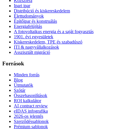
Közszféra
Ipari ipar
Distribúció és kiskereskedelem
Élettudományok
Építőipar és konstruálás
Energiafelújítás
A fotovoltaikus energia és a saját fogyasztás
1901. évi egyesületek
Kiskereskedelem, TPE és szabadúszó
ITI & nagyvállalkozások
Asszisztált migráció
Források
Minden forrás
Blog
Útmutatók
Szótár
Összehasonlítások
ROI kalkulátor
AI contract review
eIDAS infografika
2026-os jelentés
Szerződéssablonok
Prémium sablonok