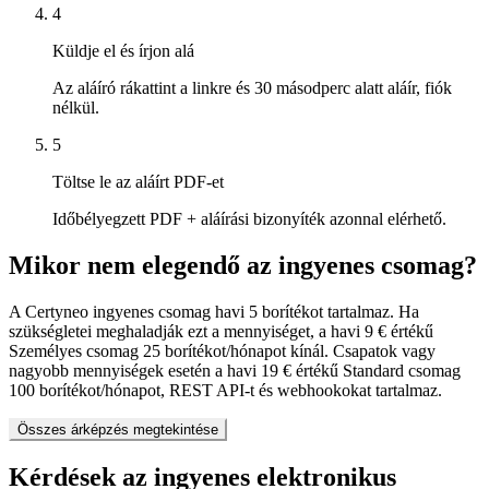
4
Küldje el és írjon alá
Az aláíró rákattint a linkre és 30 másodperc alatt aláír, fiók
nélkül.
5
Töltse le az aláírt PDF-et
Időbélyegzett PDF + aláírási bizonyíték azonnal elérhető.
Mikor nem elegendő az ingyenes csomag?
A Certyneo ingyenes csomag havi 5 borítékot tartalmaz. Ha
szükségletei meghaladják ezt a mennyiséget, a havi 9 € értékű
Személyes csomag 25 borítékot/hónapot kínál. Csapatok vagy
nagyobb mennyiségek esetén a havi 19 € értékű Standard csomag
100 borítékot/hónapot, REST API-t és webhookokat tartalmaz.
Összes árképzés megtekintése
Kérdések az ingyenes elektronikus