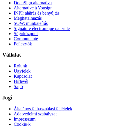
DocuSign alternatíva
Alternative à Yousign
INPI: aláírás és benyújtás
Meghatalmazás
SOW: munkaleírás
Signature électronique par ville
Súgóközpont
Communauté
Fejlesztők
Vállalat
Rólunk
Ügyfelek
Kapcsolat
Hírlevél
Sajtó
Jogi
Általános felhasználási feltételek
Adatvédelmi szabályzat
Impresszum
Cookie-k