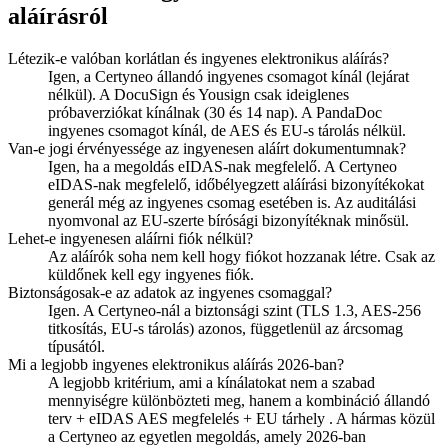
aláírásról
Létezik-e valóban korlátlan és ingyenes elektronikus aláírás?
Igen, a Certyneo állandó ingyenes csomagot kínál (lejárat
nélkül). A DocuSign és Yousign csak ideiglenes
próbaverziókat kínálnak (30 és 14 nap). A PandaDoc
ingyenes csomagot kínál, de AES és EU-s tárolás nélkül.
Van-e jogi érvényessége az ingyenesen aláírt dokumentumnak?
Igen, ha a megoldás eIDAS-nak megfelelő. A Certyneo
eIDAS-nak megfelelő, időbélyegzett aláírási bizonyítékokat
generál még az ingyenes csomag esetében is. Az auditálási
nyomvonal az EU-szerte bírósági bizonyítéknak minősül.
Lehet-e ingyenesen aláírni fiók nélkül?
Az aláírók soha nem kell hogy fiókot hozzanak létre. Csak az
küldőnek kell egy ingyenes fiók.
Biztonságosak-e az adatok az ingyenes csomaggal?
Igen. A Certyneo-nál a biztonsági szint (TLS 1.3, AES-256
titkosítás, EU-s tárolás) azonos, függetlenül az árcsomag
típusától.
Mi a legjobb ingyenes elektronikus aláírás 2026-ban?
A legjobb kritérium, ami a kínálatokat nem a szabad
mennyiségre különbözteti meg, hanem a kombináció állandó
terv + eIDAS AES megfelelés + EU tárhely . A hármas közül
a Certyneo az egyetlen megoldás, amely 2026-ban