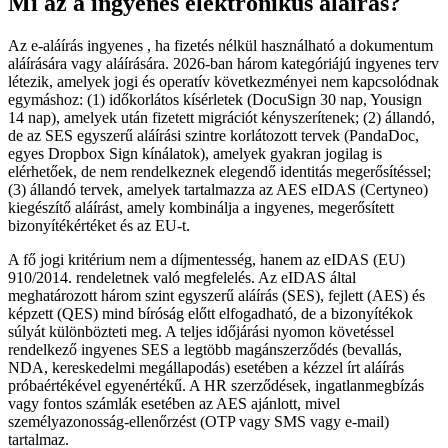
Mi az a ingyenes elektronikus aláírás?
Az e-aláírás ingyenes , ha fizetés nélkül használható a dokumentum
aláírására vagy aláírására. 2026-ban három kategóriájú ingyenes terv
létezik, amelyek jogi és operatív következményei nem kapcsolódnak
egymáshoz: (1) időkorlátos kísérletek (DocuSign 30 nap, Yousign
14 nap), amelyek után fizetett migrációt kényszerítenek; (2) állandó,
de az SES egyszerű aláírási szintre korlátozott tervek (PandaDoc,
egyes Dropbox Sign kínálatok), amelyek gyakran jogilag is
elérhetőek, de nem rendelkeznek elegendő identitás megerősítéssel;
(3) állandó tervek, amelyek tartalmazza az AES eIDAS (Certyneo)
kiegészítő aláírást, amely kombinálja a ingyenes, megerősített
bizonyítékértéket és az EU-t.
A fő jogi kritérium nem a díjmentesség, hanem az eIDAS (EU)
910/2014. rendeletnek való megfelelés. Az eIDAS által
meghatározott három szint egyszerű aláírás (SES), fejlett (AES) és
képzett (QES) mind bíróság előtt elfogadható, de a bizonyítékok
súlyát különbözteti meg. A teljes időjárási nyomon követéssel
rendelkező ingyenes SES a legtöbb magánszerződés (bevallás,
NDA, kereskedelmi megállapodás) esetében a kézzel írt aláírás
próbaértékével egyenértékű. A HR szerződések, ingatlanmegbízás
vagy fontos számlák esetében az AES ajánlott, mivel
személyazonosság-ellenőrzést (OTP vagy SMS vagy e-mail)
tartalmaz.