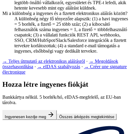
legtöbb önálló vállalkozót, egyesületet és TPE-t lefedi, akik
hetente kevesebb mint egy aláírást küldnek.
Mi a különbség a ingyenes és a fizetett elektronikus aláírás között?
A különbség négy fő tényezőre alapszik: (1) a havi ingyenes
= 5 boríték, a fizető = 25 több száz; (2) a kibocsátó
felhasználók száma ingyenes = 1, a fizető = többfelhasználó
csapatok; (3) a vállalati funkciók REST API, webhooks,
SSO, CRM/HubSpot/Slack/Salesforce integrációk a fizetett
tervekre korlátozottak; (4) a standard e-mail támogatás a
ingyenes, elsőbbségi vagy dedikált tervekre.
→
Teljes útmutató az elektronikus aláírásról
·
→
Megoldások
összehasonlítása
·
→
eIDAS szabályozás
·
→
Créer une signature
électronique
Hozza létre ingyenes fiókját
Bankkártya nélkül. 5 boríték/hó, eIDAS-megfelelő, az EU-ban
tárolva.
Ingyenesen kezdje meg
Összes árképzés megtekintése