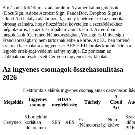
A második kritérium az adaturalom. Az amerikai megoldások
(DocuSign, Adobe Acrobat Sign, PandaDoc, Dropbox Sign) a
Cloud Act hatálya alá tartoznak, amely lehetővé teszi az amerikai
bíróság számára, hogy hozzáférést követeljen a szerződésekhez,
még akkor is, ha azok Európában vannak tárolt. Az európai
megoldások (Certyneo Németországban, Yousign és Universign
Franciaországban) nem tartoznak ebbe a körbe. Az EU-ban történő
szakmai használatra a ingyenes + AES + EU tárolás kombinációja a
legjobb érték-jogi-védelmi arányt nyújtja. Ez pontosan az
alábbiakban részletezett Certyneo ingyenes terv kínálata.
Az ingyenes csomagok összehasonlítása
2026
Elektronikus aláírás ingyenes csomagjainak összehasonlítá
A
Ingyenes
eIDAS
Megoldás
Tárhely
Cloud
Aud
csomag
megfelelőség
Act
5 boríték/hó,
Szak
EU
Nem
Certyneo
korlátlan
SES + AES
időb
(Németország)
kitéve
időtartamra
PDF