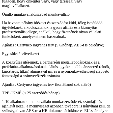
függően, hogy önkéntes vagy, vagy társasági vagy
magánvállalkozó.
Önálló munkavállaló/szabad munkavállaló
Ha havonta néhány idézetet és szerződést küld, főleg ismétlődő
ügyfeleknek, a kockázataitok: a gyors aláírás és a bizonyítás
professzionális jellege, anélkül, hogy fizetnének olyan vállalati
funkciókért, amelyeket nem használnak.
Ajánlás
:
Certyneo ingyenes terv (5 €/hónap, AES-t is beleértve)
Egyesület / szövetkezet
A közgyűlés üléseinek, a partnerségi megállapodásoknak és a
prefektúra-alkalmazásoknak aláírása gyakran több társszerző (elnök,
kincstáros, titkár) aláírásával jár, és a nyomonkövethetőség alapvető
fontosságú a számvevőszék számára.
Ajánlás
:
Certyneo ingyenes terv (korlátlanul sok aláíró)
TPE / KMÉ (< 25 szerződés/hónap)
1-10 alkalmazott munkavállaló munkaszerződését, számláját és
ajánlatát kezel, a mennyiséget azonban továbbra is irányítani kell, de
szükséged van AES-re a HR dokumentációkhoz és EU-s tárhelyre