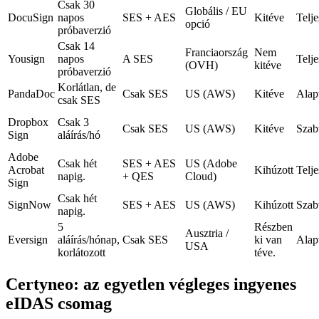
Csak 30
Globális / EU
DocuSign
napos
SES + AES
Kitéve
Telje
opció
próbaverzió
Csak 14
Franciaország
Nem
Yousign
napos
A SES
Telje
(OVH)
kitéve
próbaverzió
Korlátlan, de
PandaDoc
Csak SES
US (AWS)
Kitéve
Alap
csak SES
Dropbox
Csak 3
Csak SES
US (AWS)
Kitéve
Szab
Sign
aláírás/hó
Adobe
Csak hét
SES + AES
US (Adobe
Acrobat
Kihúzott
Telje
napig.
+ QES
Cloud)
Sign
Csak hét
SignNow
SES + AES
US (AWS)
Kihúzott
Szab
napig.
5
Részben
Ausztria /
Eversign
aláírás/hónap,
Csak SES
ki van
Alap
USA
korlátozott
téve.
Certyneo: az egyetlen végleges ingyenes
eIDAS csomag