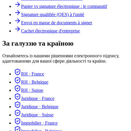
Papier vs signature électronique : le comparatif
Signature qualifiée (QES) à l'unité
Envoi en masse de documents à signer
Cachet électronique d'entreprise
За галуззю та країною
Ознайомтесь із нашими рішеннями електронного підпису,
адаптованими для вашої сфери діяльності та країни.
RH
·
France
RH
·
Belgique
RH
·
Suisse
Juridique
·
France
Juridique
·
Belgique
Juridique
·
Suisse
Immobilier
·
France