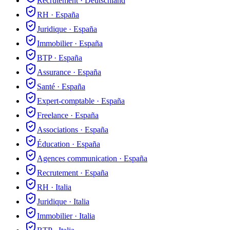
Recrutement
·
Deutschland
RH
·
España
Juridique
·
España
Immobilier
·
España
BTP
·
España
Assurance
·
España
Santé
·
España
Expert-comptable
·
España
Freelance
·
España
Associations
·
España
Éducation
·
España
Agences communication
·
España
Recrutement
·
España
RH
·
Italia
Juridique
·
Italia
Immobilier
·
Italia