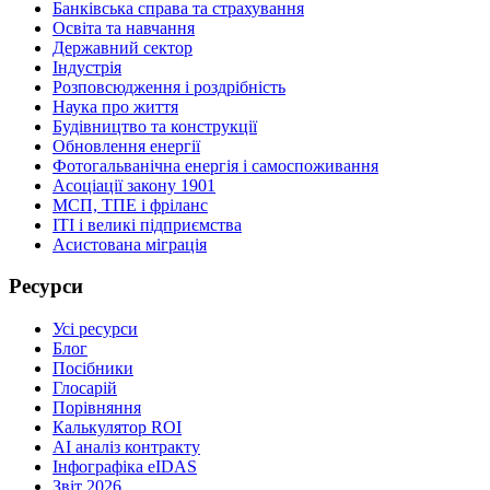
Банківська справа та страхування
Освіта та навчання
Державний сектор
Індустрія
Розповсюдження і роздрібність
Наука про життя
Будівництво та конструкції
Обновлення енергії
Фотогальванічна енергія і самоспоживання
Асоціації закону 1901
МСП, ТПЕ і фріланс
ІТІ і великі підприємства
Асистована міграція
Ресурси
Усі ресурси
Блог
Посібники
Глосарій
Порівняння
Калькулятор ROI
AI аналіз контракту
Інфографіка eIDAS
Звіт 2026