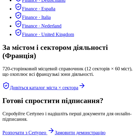
Finance
·
Deutschland
Finance
·
España
Finance
·
Italia
Finance
·
Nederland
Finance
·
United Kingdom
За містом і сектором діяльності
(Франція)
720-сторінковий місцевий справочник (12 секторів × 60 міст),
що охоплює всі французькі зони діяльності.
Дивіться каталог міста × сектора
Готові спростити підписання?
Спробуйте Certyneo і надішліть перші документи для онлайн-
підписання.
Розпочати з Certyneo
Замовити демонстрацію