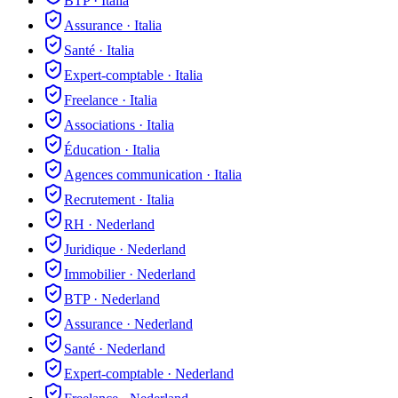
BTP
·
Italia
Assurance
·
Italia
Santé
·
Italia
Expert-comptable
·
Italia
Freelance
·
Italia
Associations
·
Italia
Éducation
·
Italia
Agences communication
·
Italia
Recrutement
·
Italia
RH
·
Nederland
Juridique
·
Nederland
Immobilier
·
Nederland
BTP
·
Nederland
Assurance
·
Nederland
Santé
·
Nederland
Expert-comptable
·
Nederland