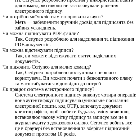
для команд, які ніколи не застосовували рішення
електронного підпису.
Чи потрібно моїм клієнтам створювати акаунт?
Мета — забезпечити зручний досвід для підписанта без
зайвих ускладнень.
Чи можна підписувати PDF-файли?
Так, Certyneo розроблено для надсилання та підписання
PDF-документів.
Чи можна відстежувати підписи?
Так, ви можете відстежувати статус надісланих
документів.
Чи підходить Certyneo для малих команд?
Так, Certyneo розроблено доступним з першого
користувача. Ви можете почати з безкоштовного плану
та масштабуватися відповідно до потреб.
Як працює система електронного підпису?
Система електронного підпису виконує чотири операції:
вона аутентифікує підписувача (унікальне посилання
електронної пошти, код OTP), запечатує документ
криптографією, щоб зробити будь-яку зміну виявною,
встановлює часову мітку підпису та записує все це в
журнал аудиту з доказовою силою. Certyneo робить все
це в браузері без встановлення та зберігає підписаний
документ протягом 10 років.