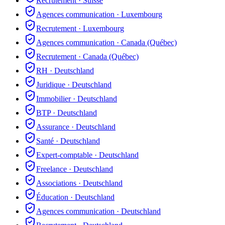
Recrutement
·
Suisse
Agences communication
·
Luxembourg
Recrutement
·
Luxembourg
Agences communication
·
Canada (Québec)
Recrutement
·
Canada (Québec)
RH
·
Deutschland
Juridique
·
Deutschland
Immobilier
·
Deutschland
BTP
·
Deutschland
Assurance
·
Deutschland
Santé
·
Deutschland
Expert-comptable
·
Deutschland
Freelance
·
Deutschland
Associations
·
Deutschland
Éducation
·
Deutschland
Agences communication
·
Deutschland