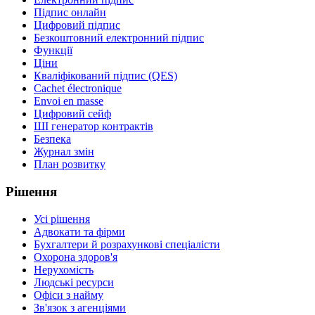
Підпис онлайн
Цифровий підпис
Безкоштовний електронний підпис
Функції
Ціни
Кваліфікований підпис (QES)
Cachet électronique
Envoi en masse
Цифровий сейф
ШІ генератор контрактів
Безпека
Журнал змін
План розвитку
Рішення
Усі рішення
Адвокати та фірми
Бухгалтери й розрахункові спеціалісти
Охорона здоров'я
Нерухомість
Людські ресурси
Офіси з найму
Зв'язок з агенціями