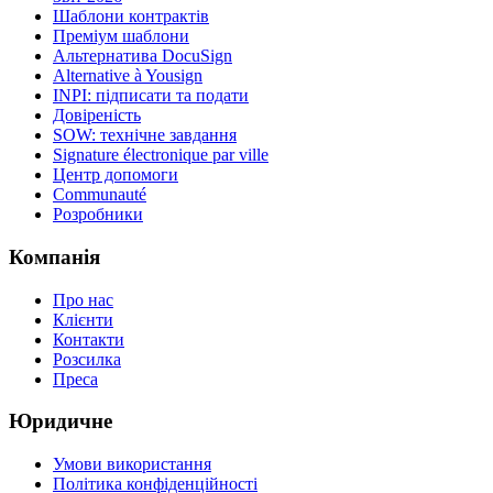
Шаблони контрактів
Преміум шаблони
Альтернатива DocuSign
Alternative à Yousign
INPI: підписати та подати
Довіреність
SOW: технічне завдання
Signature électronique par ville
Центр допомоги
Communauté
Розробники
Компанія
Про нас
Клієнти
Контакти
Розсилка
Преса
Юридичне
Умови використання
Політика конфіденційності