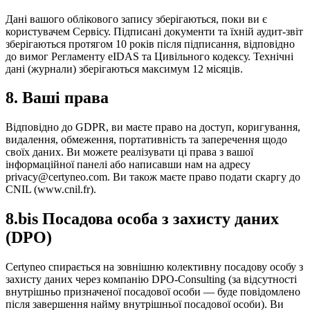
Дані вашого облікового запису зберігаються, поки ви є
користувачем Сервісу. Підписані документи та їхній аудит-звіт
зберігаються протягом 10 років після підписання, відповідно
до вимог Регламенту eIDAS та Цивільного кодексу. Технічні
дані (журнали) зберігаються максимум 12 місяців.
8. Ваші права
Відповідно до GDPR, ви маєте право на доступ, коригування,
видалення, обмеження, портативність та заперечення щодо
своїх даних. Ви можете реалізувати ці права з вашої
інформаційної панелі або написавши нам на адресу
privacy@certyneo.com. Ви також маєте право подати скаргу до
CNIL (www.cnil.fr).
8.bis Посадова особа з захисту даних
(DPO)
Certyneo спирається на зовнішню колективну посадову особу з
захисту даних через компанію DPO-Consulting (за відсутності
внутрішньо призначеної посадової особи — буде повідомлено
після завершення найму внутрішньої посадової особи). Ви