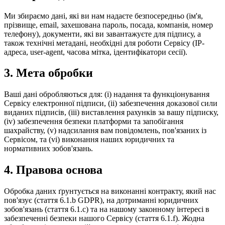
Ми збираємо дані, які ви нам надаєте безпосередньо (ім'я,
прізвище, email, захешована пароль, посада, компанія, номер
телефону), документи, які ви завантажуєте для підпису, а
також технічні метадані, необхідні для роботи Сервісу (IP-
адреса, user-agent, часова мітка, ідентифікатори сесії).
3. Мета обробки
Ваші дані обробляються для: (i) надання та функціонування
Сервісу електронної підписи, (ii) забезпечення доказової сили
виданих підписів, (iii) виставлення рахунків за вашу підписку,
(iv) забезпечення безпеки платформи та запобігання
шахрайству, (v) надсилання вам повідомлень, пов'язаних із
Сервісом, та (vi) виконання наших юридичних та
нормативних зобов'язань.
4. Правова основа
Обробка даних ґрунтується на виконанні контракту, який нас
пов'язує (стаття 6.1.b GDPR), на дотриманні юридичних
зобов'язань (стаття 6.1.c) та на нашому законному інтересі в
забезпеченні безпеки нашого Сервісу (стаття 6.1.f). Жодна