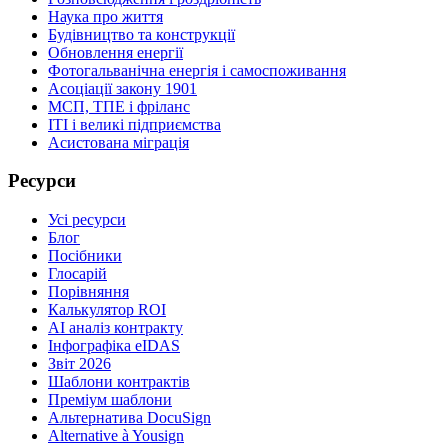
Наука про життя
Будівництво та конструкції
Обновлення енергії
Фотогальванічна енергія і самоспоживання
Асоціації закону 1901
МСП, ТПЕ і фріланс
ІТІ і великі підприємства
Асистована міграція
Ресурси
Усі ресурси
Блог
Посібники
Глосарій
Порівняння
Калькулятор ROI
AI аналіз контракту
Інфографіка eIDAS
Звіт 2026
Шаблони контрактів
Преміум шаблони
Альтернатива DocuSign
Alternative à Yousign