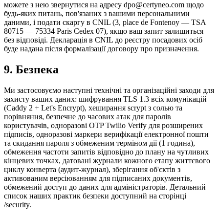
можете з нею звернутися на адресу dpo@certyneo.com щодо
будь-яких питань, пов'язаних з вашими персональними
даними, і подати скаргу в CNIL (3, place de Fontenoy — TSA
80715 — 75334 Paris Cedex 07), якщо ваш запит залишиться
без відповіді. Декларація в CNIL до реєстру посадових осіб
буде надана після формалізації договору про призначення.
9. Безпека
Ми застосовуємо наступні технічні та організаційні заходи для
захисту ваших даних: шифрування TLS 1.3 всіх комунікацій
(Caddy 2 + Let's Encrypt), хеширання scrypt з солью та
порівняння, безпечне до часових атак для паролів
користувачів, одноразові OTP Twilio Verify для розширених
підписів, одноразові маркери верифікації електронної пошти
та скидання пароля з обмеженим терміном дії (1 година),
обмеження частоти запитів відповідно до плану на чутливих
кінцевих точках, датовані журнали кожного етапу життєвого
циклу конверта (аудит-журнал), зберігання об'єктів з
активованим версіюванням для підписаних документів,
обмежений доступ до даних для адміністраторів. Детальний
список наших практик безпеки доступний на сторінці
/security.