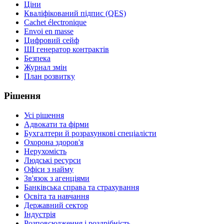
Ціни
Кваліфікований підпис (QES)
Cachet électronique
Envoi en masse
Цифровий сейф
ШІ генератор контрактів
Безпека
Журнал змін
План розвитку
Рішення
Усі рішення
Адвокати та фірми
Бухгалтери й розрахункові спеціалісти
Охорона здоров'я
Нерухомість
Людські ресурси
Офіси з найму
Зв'язок з агенціями
Банківська справа та страхування
Освіта та навчання
Державний сектор
Індустрія
Розповсюдження і роздрібність