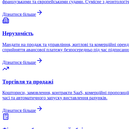
французькими та європейськими судами. Сумісне з деонтологіч
Дізнатися більше
Нерухомість
Мандати на продаж та управління, житлові та комерційні оренди
сприйняття авансової платежу безпосередньо під час підписання
Дізнатися більше
Торгівля та продажі
Кошториси, замовлення, контракти SaaS, комерційні пропозиції, 
часі та автоматичного запуску виставлення рахунків.
Дізнатися більше