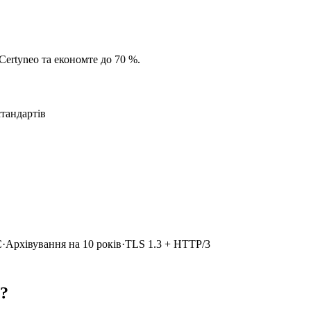
Certyneo та економте до 70 %.
тандартів
С
·
Архівування на 10 років
·
TLS 1.3 + HTTP/3
и?