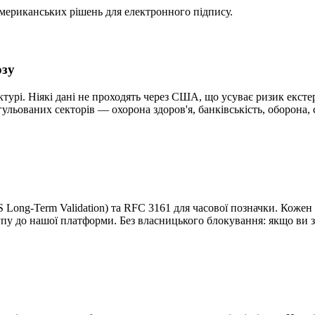
 американських рішень для електронного підпису.
юзу
турі. Ніякі дані не проходять через США, що усуває ризик ексте
ульованих секторів — охорона здоров'я, банківськість, оборона,
 Long-Term Validation) та RFC 3161 для часової позначки. Кож
пу до нашої платформи. Без власницького блокування: якщо ви з