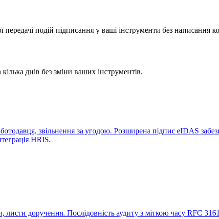
ої передачі подій підписання у ваші інструменти без написання ко
 кілька днів без зміни ваших інструментів.
оботодавця, звільнення за угодою. Розширена підпис eIDAS забез
нтеграція HRIS.
, листи доручення. Послідовність аудиту з міткою часу RFC 3161