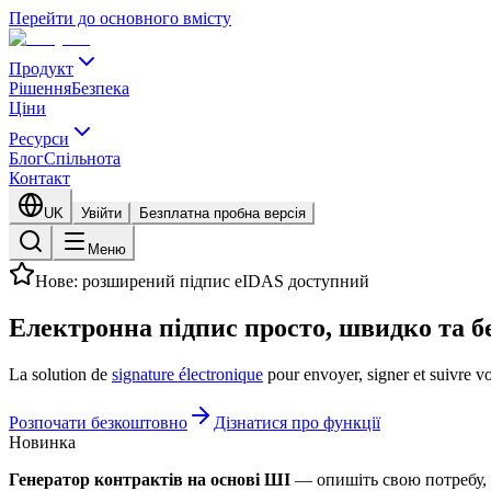
Перейти до основного вмісту
Продукт
Рішення
Безпека
Ціни
Ресурси
Блог
Спільнота
Контакт
UK
Увійти
Безплатна пробна версія
Меню
Нове: розширений підпис eIDAS доступний
Електронна підпис
просто, швидко
та б
La solution de
signature électronique
pour envoyer, signer et suivre v
Розпочати безкоштовно
Дізнатися про функції
Новинка
Генератор контрактів на основі ШІ
— опишіть свою потребу, 