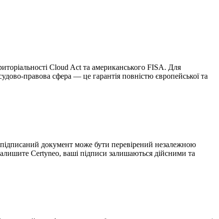
риторіальності Cloud Act та американського FISA. Для
 судово-правова сфера — це гарантія повністю європейської та
ен підписаний документ може бути перевірений незалежною
алишите Certyneo, ваші підписи залишаються дійсними та