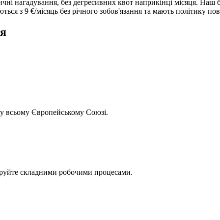
тичні нагадування, без дегресивних квот наприкінці місяця. Наш
ься з 9 €/місяць без річного зобов'язання та мають політику по
ня
 у всьому Європейському Союзі.
керуйте складними робочими процесами.