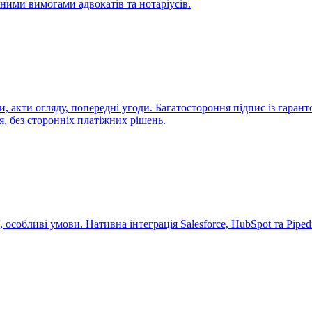
ними вимогами адвокатів та нотаріусів.
, акти огляду, попередні угоди. Багатостороння підпис із гаран
, без сторонніх платіжних рішень.
особливі умови. Нативна інтеграція Salesforce, HubSpot та Piped