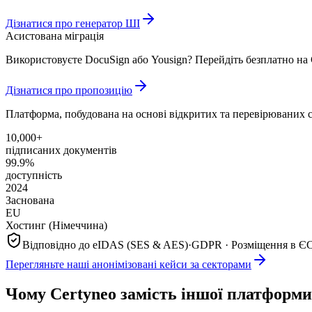
Дізнатися про генератор ШІ
Асистована міграція
Використовуєте DocuSign або Yousign? Перейдіть безплатно на 
Дізнатися про пропозицію
Платформа, побудована на основі відкритих та перевірюваних с
10,000+
підписаних документів
99.9%
доступність
2024
Заснована
EU
Хостинг (Німеччина)
Відповідно до eIDAS (SES & AES)
·
GDPR · Розміщення в Є
Перегляньте наші анонімізовані кейси за секторами
Чому Certyneo замість іншої платформ