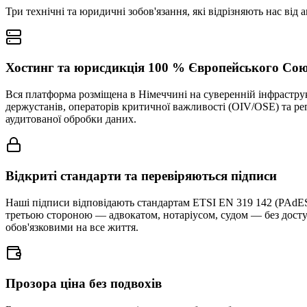
Три технічні та юридичні зобов'язання, які відрізняють нас від
Хостинг та юрисдикція 100 % Європейського Со
Вся платформа розміщена в Німеччині на суверенній інфраструк
держустанів, операторів критичної важливості (OIV/OSE) та рег
аудитованої обробки даних.
Відкриті стандарти та перевіряються підписи
Наші підписи відповідають стандартам ETSI EN 319 142 (PAdES
третьою стороною — адвокатом, нотаріусом, судом — без досту
обов'язковими на все життя.
Прозора ціна без подвохів