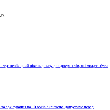
ду.
печує необхідний рівень доказу для документів, які можуть бути
 та архівування на 10 років включено, допустиме перед