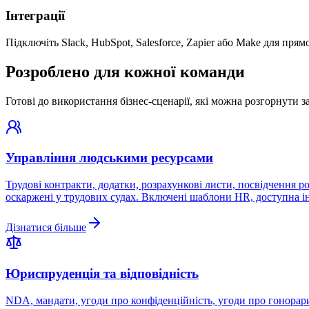
Інтеграції
Підключіть Slack, HubSpot, Salesforce, Zapier або Make для прям
Розроблено для кожної команди
Готові до використання бізнес-сценарії, які можна розгорнути за
Управління людськими ресурсами
Трудові контракти, додатки, розрахункові листи, посвідчення р
оскаржені у трудових судах. Включені шаблони HR, доступна і
Дізнатися більше
Юриспруденція та відповідність
NDA, мандати, угоди про конфіденційність, угоди про гонорари