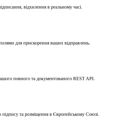
підписання, відхилення в реальному часі.
полями для прискорення ваших відправлень.
 нашого повного та документованого REST API.
о підпису та розміщення в Європейському Союзі.