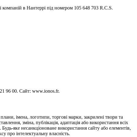
 і компаній в Нантеррі під номером 105 648 703 R.C.S.
1 96 00. Сайт: www.ionos.fr.
 плани, імена, логотипи, торгові марки, закрилені твори та
авлення, зміна, публікація, адаптація або використання всіх
. Будь-яке несанкціоноване використання сайту або елементів,
ксу про інтелектуальну власність.