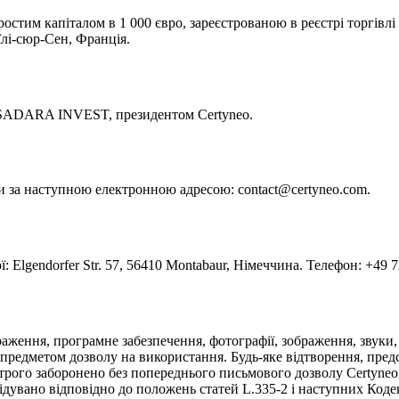
остим капіталом в 1 000 євро, зареєстрованою в реєстрі торгівлі
лі-сюр-Сен, Франція.
 SADARA INVEST, президентом Certyneo.
и за наступною електронною адресою: contact@certyneo.com.
lgendorfer Str. 57, 56410 Montabaur, Німеччина. Телефон: +49 72
раження, програмне забезпечення, фотографії, зображення, звуки,
предметом дозволу на використання. Будь-яке відтворення, предст
 строго заборонено без попереднього письмового дозволу Certyneo
лідувано відповідно до положень статей L.335-2 і наступних Коде