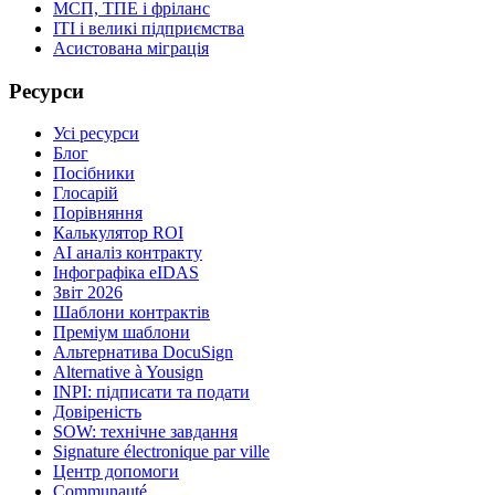
МСП, ТПЕ і фріланс
ІТІ і великі підприємства
Асистована міграція
Ресурси
Усі ресурси
Блог
Посібники
Глосарій
Порівняння
Калькулятор ROI
AI аналіз контракту
Інфографіка eIDAS
Звіт 2026
Шаблони контрактів
Преміум шаблони
Альтернатива DocuSign
Alternative à Yousign
INPI: підписати та подати
Довіреність
SOW: технічне завдання
Signature électronique par ville
Центр допомоги
Communauté