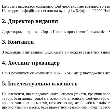
Цей сайт видається компанією Certyneo, акційне товариство з пр
Нантерре, з офіційною сеткою на вулиці 14 Беффрой, 92200 Нюї
2. Директор видання
Директором видання є Лоран Пошон, призначений компанією
3. Контакти
З будь-якими питаннями щодо сайту ви можете зв'язатися з нам
4. Хостинг-провайдер
Сайт розміщується компанією IONOS SE, місцезнаходження якої: E
5. Інтелектуальна власність
Всі елементи, що складають сайт Certyneo (тексти, графічні зоб
твори, бази даних тощо) є виключною власністю Certyneo або є 
або частини цих елементів, незалежно від засобів або методів,
що містяться на ньому, буде вважатися незаконним і буде перес