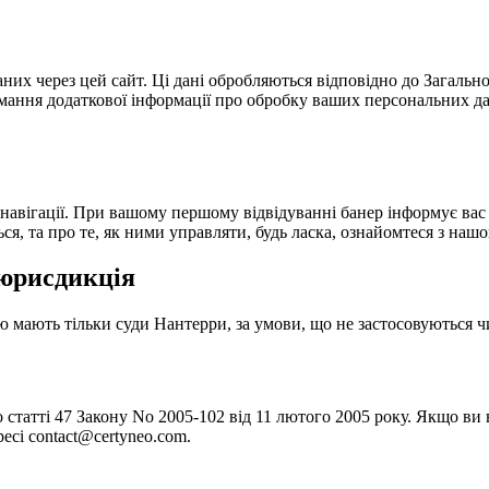
аних через цей сайт. Ці дані обробляються відповідно до Загальн
имання додаткової інформації про обробку ваших персональних д
навігації. При вашому першому відвідуванні банер інформує вас 
ься, та про те, як ними управляти, будь ласка, ознайомтеся з наш
 юрисдикція
ю мають тільки суди Нантерри, за умови, що не застосовуються ч
 статті 47 Закону No 2005-102 від 11 лютого 2005 року. Якщо ви
есі contact@certyneo.com.