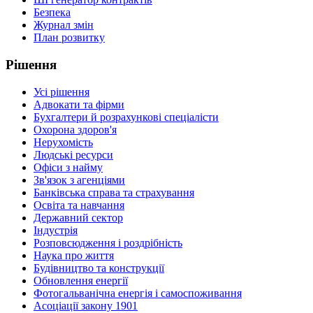
Безпека
Журнал змін
План розвитку
Рішення
Усі рішення
Адвокати та фірми
Бухгалтери й розрахункові спеціалісти
Охорона здоров'я
Нерухомість
Людські ресурси
Офіси з найму
Зв'язок з агенціями
Банківська справа та страхування
Освіта та навчання
Державний сектор
Індустрія
Розповсюдження і роздрібність
Наука про життя
Будівництво та конструкції
Обновлення енергії
Фотогальванічна енергія і самоспоживання
Асоціації закону 1901