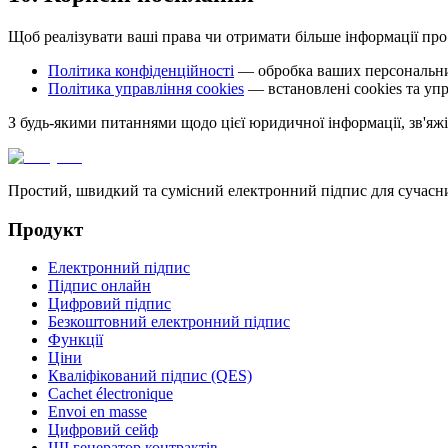
Щоб реалізувати ваші права чи отримати більше інформації про
Політика конфіденційності
— обробка ваших персональн
Політика управління cookies
— встановлені cookies та уп
З будь-якими питаннями щодо цієї юридичної інформації, зв'яж
Простий, швидкий та сумісний електронний підпис для сучасн
Продукт
Електронний підпис
Підпис онлайн
Цифровий підпис
Безкоштовний електронний підпис
Функції
Ціни
Кваліфікований підпис (QES)
Cachet électronique
Envoi en masse
Цифровий сейф
ШІ генератор контрактів