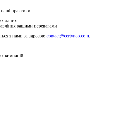
 наші практики:
их даних
равління вашими перевагами
іться з нами за адресою
contact@certyneo.com
.
их компаній.