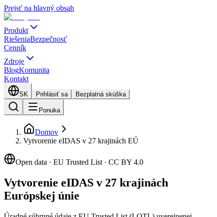
Prejsť na hlavný obsah
Produkt
Riešenia
Bezpečnosť
Cenník
Zdroje
Blog
Komunita
Kontakt
SK
Prihlásiť sa
Bezplatná skúška
Ponuka
Domov
Vytvorenie eIDAS v 27 krajinách EÚ
Open data · EU Trusted List · CC BY 4.0
Vytvorenie eIDAS v 27 krajinách
Európskej únie
Úradné súhrnné údaje z EU Trusted List (LOTL) uverejnenej