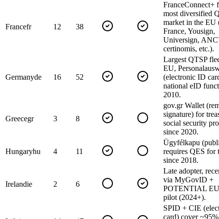
FranceConnect+ 
most diversified
market in the EU
France
fr
12
38
France, Yousign,
Universign, ANC
certinomis, etc.).
Largest QTSP flee
EU, Personalausw
Germany
de
16
52
(electronic ID car
national eID funct
2010.
gov.gr Wallet (rem
signature) for tre
Greece
gr
3
8
social security pr
since 2020.
Ügyfélkapu (publi
Hungary
hu
4
11
requires QES for t
since 2018.
Late adopter, rece
via MyGovID +
Ireland
ie
2
6
POTENTIAL EUD
pilot (2024+).
SPID + CIE (elec
card) cover ~95% 