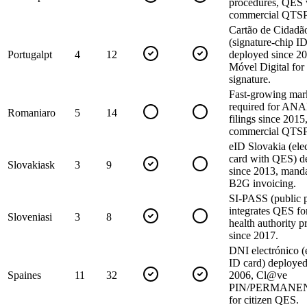
procedures, QES 
commercial QTSP
Cartão de Cidadã
(signature-chip ID
Portugal
pt
4
12
deployed since 2
Móvel Digital for
signature.
Fast-growing mar
required for ANA
Romania
ro
5
14
filings since 2015,
commercial QTSP
eID Slovakia (ele
card with QES) d
Slovakia
sk
3
9
since 2013, manda
B2G invoicing.
SI-PASS (public p
integrates QES fo
Slovenia
si
3
8
health authority p
since 2017.
DNI electrónico (
ID card) deployed
Spain
es
11
32
2006, Cl@ve
PIN/PERMANEN
for citizen QES.