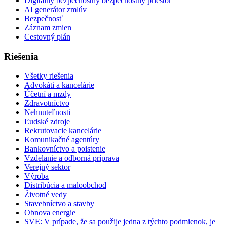
Digitálny bezpečnostný bezpečnostný priestor
AI generátor zmlúv
Bezpečnosť
Záznam zmien
Cestovný plán
Riešenia
Všetky riešenia
Advokáti a kancelárie
Účetní a mzdy
Zdravotníctvo
Nehnuteľnosti
Ľudské zdroje
Rekrutovacie kancelárie
Komunikačné agentúry
Bankovníctvo a poistenie
Vzdelanie a odborná príprava
Verejný sektor
Výroba
Distribúcia a maloobchod
Životné vedy
Stavebníctvo a stavby
Obnova energie
SVE: V prípade, že sa použije jedna z týchto podmienok, je