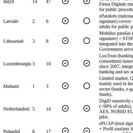
Italy
it
14
47
Firma Digitale m
for public procedu
eParaksts (nationa
Latvia
lv
2
6
signature) covers
adults for public 
Mobiilus parašas 
signature) + STSP
Lithuania
lt
3
8
integrated into the
Government servi
LuxTrust (banking
consortium) issu
Luxembourg
lu
3
10
since 2007, integr
banking and tax s
Limited market, 
mainly used in the
Malta
mt
1
3
sector (banks, e-
funds).
DigiD massively 
(~98% of adults),
Netherlands
nl
5
14
AES, NOBID EUD
pilot.
ePUAP (trust sign
+ Profil zaufany f
Poland
pl
6
17