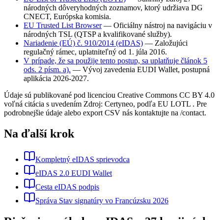
národných dôveryhodných zoznamov, ktorý udržiava DG
CNECT, Európska komisia.
EU Trusted List Browser
—
Oficiálny nástroj na navigáciu v
národných TSL (QTSP a kvalifikované služby).
Nariadenie (EÚ) č. 910/2014 (eIDAS)
—
Založujúci
regulačný rámec, uplatniteľný od 1. júla 2016.
V prípade, že sa použije tento postup, sa uplatňuje článok 5
ods. 2 písm. a).
—
Vývoj zavedenia EUDI Wallet, postupná
aplikácia 2026-2027.
Údaje sú publikované pod licenciou Creative Commons CC BY 4.0
voľná citácia s uvedením Zdroj: Certyneo, podľa EU LOTL . Pre
podrobnejšie údaje alebo export CSV nás kontaktujte na /contact.
Na ďalší krok
Kompletný eIDAS sprievodca
eIDAS 2.0 EUDI Wallet
Cesta eIDAS podpis
Správa Stav signatúry vo Francúzsku 2026