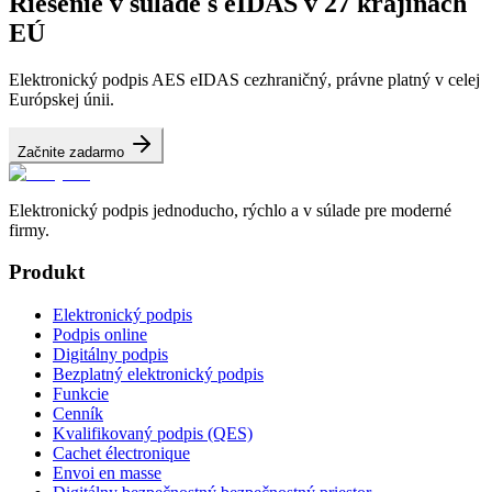
Riešenie v súlade s eIDAS v 27 krajinách
EÚ
Elektronický podpis AES eIDAS cezhraničný, právne platný v celej
Európskej únii.
Začnite zadarmo
Elektronický podpis jednoducho, rýchlo a v súlade pre moderné
firmy.
Produkt
Elektronický podpis
Podpis online
Digitálny podpis
Bezplatný elektronický podpis
Funkcie
Cenník
Kvalifikovaný podpis (QES)
Cachet électronique
Envoi en masse