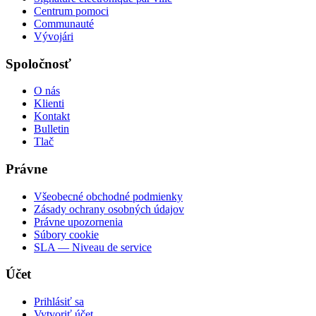
Centrum pomoci
Communauté
Vývojári
Spoločnosť
O nás
Klienti
Kontakt
Bulletin
Tlač
Právne
Všeobecné obchodné podmienky
Zásady ochrany osobných údajov
Právne upozornenia
Súbory cookie
SLA — Niveau de service
Účet
Prihlásiť sa
Vytvoriť účet