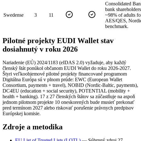
Consolidated Ban
bank shareholders
Sweden
se
3
11
~98% of adults fo
AES/QES, Nordic
benchmark.
Pilotné projekty EUDI Wallet stav
dosiahnutý v roku 2026
Nariadenie (EÚ) 2024/1183 (eIDAS 2.0) vyžaduje, aby každý
členský štát ponúkol občanom EUDI Wallet do roku 2026-2027.
Štyri veľkoobjemové pilotné projekty financované programom
Digitálna Európa sú v plnom prúde: EWC (European Wallet
Consortium, payments + travel), NOBID (Nordic-Baltic, payments),
DC4EU (education + social security), POTENTIAL (mobility +
health + banking). 17 z 27 členských štátov sa zúčastňuje na aspoň
jednom pilotnom projekte 10 oneskorených bude musieť prekonať
pred termínom 2027 alebo riskovať porušenie právnych predpisov
Európskej komisie.
Zdroje a metodika
EU List of Trusted Lists (LOTL)
—
Súhrnný zdroj 27