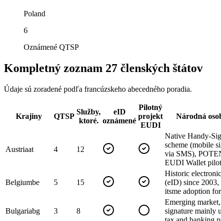
Poland
6
Oznámené QTSP
Kompletný zoznam 27 členských štátov
Údaje sú zoradené podľa francúzskeho abecedného poradia.
Pilotný
Služby,
eID
Krajiny
QTSP
projekt
Národná osob
ktoré.
oznámené
EUDI
Native Handy-Sig
scheme (mobile si
Austria
at
4
12
via SMS), POT
EUDI Wallet pilot
Historic electroni
Belgium
be
5
15
(eID) since 2003,
itsme adoption fo
Emerging market, 
Bulgaria
bg
3
8
signature mainly 
tax and banking p