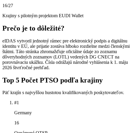
16
/27
Krajiny s pilotným projektom EUDI Wallet
Prečo je to dôležité?
eIDAS vytvoril jednotný rámec pre elektronický podpis a digitálnu
identitu v EÚ, ale prijatie zostáva hlboko rozdielne medzi členskými
štátmi. Táto stránka zhromažďuje oficiálne údaje zo zoznamu
dôveryhodných zoznamov (LOTL) vedených DG CNECT na
porovnávaciu ukážku. Čísla odrážajú národné vyhlásenia k 1. máju
2026 štvrťročné prehľad.
Top 5 Počet PTSO podľa krajiny
Päť krajín s najvyššou hustotou kvalifikovaných poskytovateľov.
#1
Germany
16
Oznámené QTSP