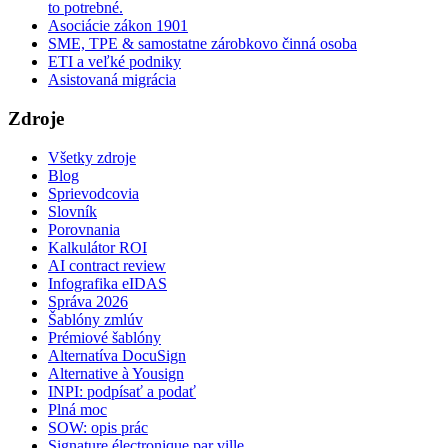
to potrebné.
Asociácie zákon 1901
SME, TPE & samostatne zárobkovo činná osoba
ETI a veľké podniky
Asistovaná migrácia
Zdroje
Všetky zdroje
Blog
Sprievodcovia
Slovník
Porovnania
Kalkulátor ROI
AI contract review
Infografika eIDAS
Správa 2026
Šablóny zmlúv
Prémiové šablóny
Alternatíva DocuSign
Alternative à Yousign
INPI: podpísať a podať
Plná moc
SOW: opis prác
Signature électronique par ville