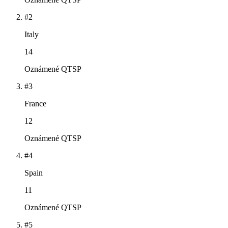
#2
Italy
14
Oznámené QTSP
#3
France
12
Oznámené QTSP
#4
Spain
11
Oznámené QTSP
#5