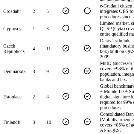
e-Građani citizen 
Croatia
hr
2
5
integrates QES fo
procedures since 
Limited market, s
Cyprus
cy
1
3
QTSP (Cyta) cove
entire qualified m
Datová schránka
Czech
(mandatory busine
4
11
Republic
cz
box) built on QES
2009.
MitID (successor
covers ~98% of th
Denmark
dk
3
9
population, integr
banks and tax.
Global benchmark
+ Mobile-ID + Sm
Estonia
ee
2
8
digital signature l
required for 99% 
procedures.
Consolidated Ba
(Mobiilivarmenne,
Finland
fi
3
10
covers ~85% of ad
AES/QES.