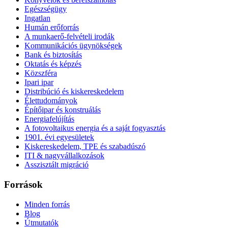
Egészségügy
Ingatlan
Humán erőforrás
A munkaerő-felvételi irodák
Kommunikációs ügynökségek
Bank és biztosítás
Oktatás és képzés
Közszféra
Ipari ipar
Distribúció és kiskereskedelem
Élettudományok
Építőipar és konstruálás
Energiafelújítás
A fotovoltaikus energia és a saját fogyasztás
1901. évi egyesületek
Kiskereskedelem, TPE és szabadúszó
ITI & nagyvállalkozások
Asszisztált migráció
Források
Minden forrás
Blog
Útmutatók