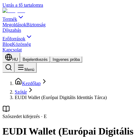
Ugrás a fő tartalomra
Termék
Megoldások
Biztonság
Díjszabás
Erőforrások
Blog
Közösség
Kapcsolat
HU
Bejelentkezés
Ingyenes próba
Menü
Kezdőlap
Szótár
EUDI Wallet (Európai Digitális Identitás Tárca)
Szószedet kifejezés
·
E
EUDI Wallet (Európai Digitális