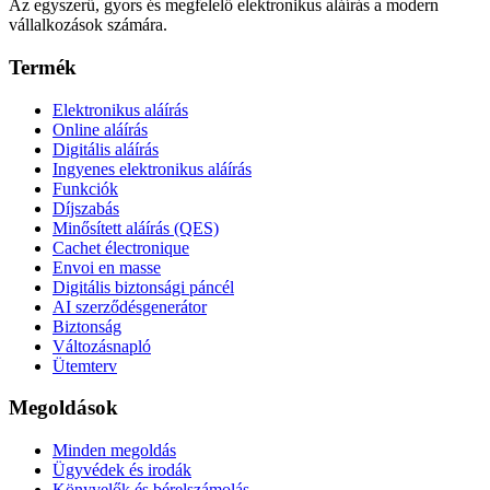
Az egyszerű, gyors és megfelelő elektronikus aláírás a modern
vállalkozások számára.
Termék
Elektronikus aláírás
Online aláírás
Digitális aláírás
Ingyenes elektronikus aláírás
Funkciók
Díjszabás
Minősített aláírás (QES)
Cachet électronique
Envoi en masse
Digitális biztonsági páncél
AI szerződésgenerátor
Biztonság
Változásnapló
Ütemterv
Megoldások
Minden megoldás
Ügyvédek és irodák
Könyvelők és bérelszámolás