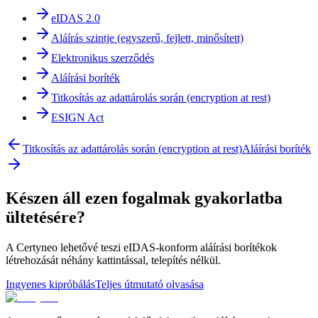
eIDAS 2.0
Aláírás szintje (egyszerű, fejlett, minősített)
Elektronikus szerződés
Aláírási boríték
Titkosítás az adattárolás során (encryption at rest)
ESIGN Act
Titkosítás az adattárolás során (encryption at rest)
Aláírási boríték
Készen áll ezen fogalmak gyakorlatba
ültetésére?
A Certyneo lehetővé teszi eIDAS-konform aláírási borítékok
létrehozását néhány kattintással, telepítés nélkül.
Ingyenes kipróbálás
Teljes útmutató olvasása