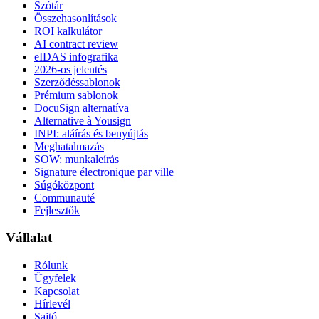
Szótár
Összehasonlítások
ROI kalkulátor
AI contract review
eIDAS infografika
2026-os jelentés
Szerződéssablonok
Prémium sablonok
DocuSign alternatíva
Alternative à Yousign
INPI: aláírás és benyújtás
Meghatalmazás
SOW: munkaleírás
Signature électronique par ville
Súgóközpont
Communauté
Fejlesztők
Vállalat
Rólunk
Ügyfelek
Kapcsolat
Hírlevél
Sajtó