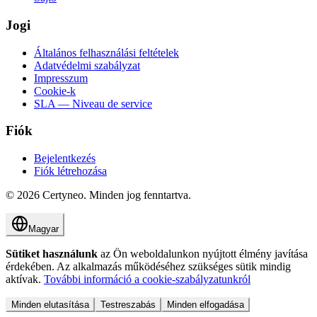
Jogi
Általános felhasználási feltételek
Adatvédelmi szabályzat
Impresszum
Cookie-k
SLA — Niveau de service
Fiók
Bejelentkezés
Fiók létrehozása
©
2026
Certyneo.
Minden jog fenntartva.
Magyar
Sütiket használunk
az Ön weboldalunkon nyújtott élmény javítása
érdekében. Az alkalmazás működéséhez szükséges sütik mindig
aktívak.
További információ a cookie-szabályzatunkról
Minden elutasítása
Testreszabás
Minden elfogadása