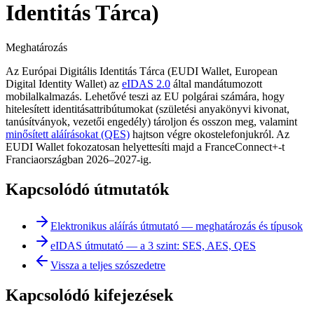
Identitás Tárca)
Meghatározás
Az Európai Digitális Identitás Tárca (EUDI Wallet, European
Digital Identity Wallet) az
eIDAS 2.0
által mandátumozott
mobilalkalmazás. Lehetővé teszi az EU polgárai számára, hogy
hitelesített identitásattribútumokat (születési anyakönyvi kivonat,
tanúsítványok, vezetői engedély) tároljon és osszon meg, valamint
minősített aláírásokat (QES)
hajtson végre okostelefonjukról. Az
EUDI Wallet fokozatosan helyettesíti majd a FranceConnect+-t
Franciaországban 2026–2027-ig.
Kapcsolódó útmutatók
Elektronikus aláírás útmutató — meghatározás és típusok
eIDAS útmutató — a 3 szint: SES, AES, QES
Vissza a teljes szószedetre
Kapcsolódó kifejezések