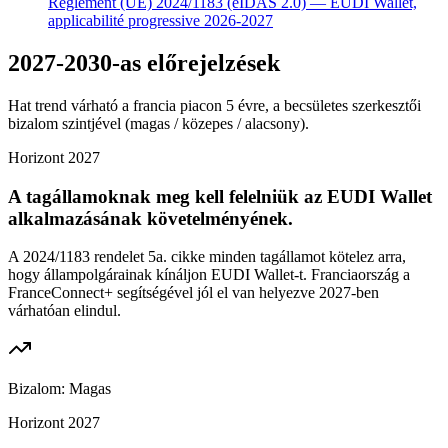
Règlement (UE) 2024/1183 (eIDAS 2.0) — EUDI Wallet,
applicabilité progressive 2026-2027
2027-2030-as előrejelzések
Hat trend várható a francia piacon 5 évre, a becsületes szerkesztői
bizalom szintjével (magas / közepes / alacsony).
Horizont
2027
A tagállamoknak meg kell felelniük az EUDI Wallet
alkalmazásának követelményének.
A 2024/1183 rendelet 5a. cikke minden tagállamot kötelez arra,
hogy állampolgárainak kínáljon EUDI Wallet-t. Franciaország a
FranceConnect+ segítségével jól el van helyezve 2027-ben
várhatóan elindul.
Bizalom:
Magas
Horizont
2027