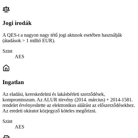
Jogi irodák
A QES-t a nagyon nagy tétű jogi aktusok esetében használják
(átadások > 1 millió EUR).
Szint
AES
Ingatlan
Az eladási, kereskedelmi és lakásbérleti szerződések,
kompromisszum. Az ALUR törvény (2014. március) + 2014-1581.
rendelet érvényesítette az elektronikus aláírást az előszerződésekhez.
Az eredeti okiratot közjegyző köteles megőrizni.
Szint
AES