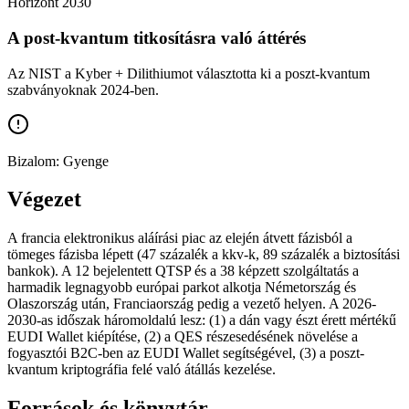
Horizont
2030
A post-kvantum titkosításra való áttérés
Az NIST a Kyber + Dilithiumot választotta ki a poszt-kvantum
szabványoknak 2024-ben.
Bizalom:
Gyenge
Végezet
A francia elektronikus aláírási piac az elején átvett fázisból a
tömeges fázisba lépett (47 százalék a kkv-k, 89 százalék a biztosítási
bankok). A 12 bejelentett QTSP és a 38 képzett szolgáltatás a
harmadik legnagyobb európai parkot alkotja Németország és
Olaszország után, Franciaország pedig a vezető helyen. A 2026-
2030-as időszak háromoldalú lesz: (1) a dán vagy észt érett mértékű
EUDI Wallet kiépítése, (2) a QES részesedésének növelése a
fogyasztói B2C-ben az EUDI Wallet segítségével, (3) a poszt-
kvantum kriptográfia felé való átállás kezelése.
Források és könyvtár