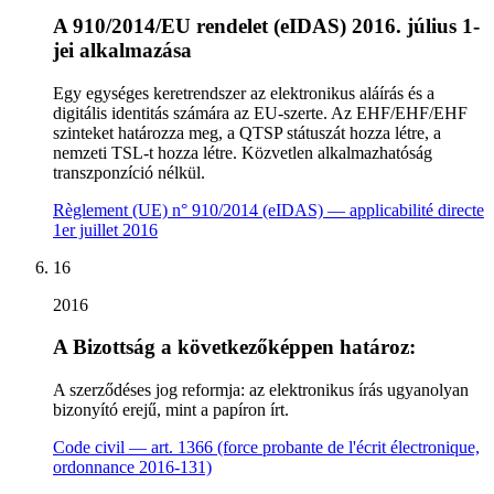
A 910/2014/EU rendelet (eIDAS) 2016. július 1-
jei alkalmazása
Egy egységes keretrendszer az elektronikus aláírás és a
digitális identitás számára az EU-szerte. Az EHF/EHF/EHF
szinteket határozza meg, a QTSP státuszát hozza létre, a
nemzeti TSL-t hozza létre. Közvetlen alkalmazhatóság
transzponzíció nélkül.
Règlement (UE) n° 910/2014 (eIDAS) — applicabilité directe
1er juillet 2016
16
2016
A Bizottság a következőképpen határoz:
A szerződéses jog reformja: az elektronikus írás ugyanolyan
bizonyító erejű, mint a papíron írt.
Code civil — art. 1366 (force probante de l'écrit électronique,
ordonnance 2016-131)