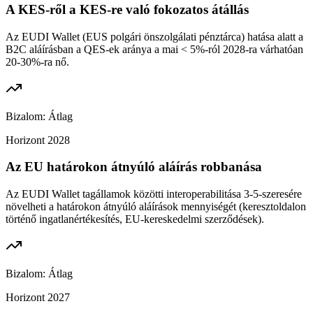
A KES-ről a KES-re való fokozatos átállás
Az EUDI Wallet (EUS polgári önszolgálati pénztárca) hatása alatt a
B2C aláírásban a QES-ek aránya a mai < 5%-ról 2028-ra várhatóan
20-30%-ra nő.
Bizalom:
Átlag
Horizont
2028
Az EU határokon átnyúló aláírás robbanása
Az EUDI Wallet tagállamok közötti interoperabilitása 3-5-szeresére
növelheti a határokon átnyúló aláírások mennyiségét (keresztoldalon
történő ingatlanértékesítés, EU-kereskedelmi szerződések).
Bizalom:
Átlag
Horizont
2027