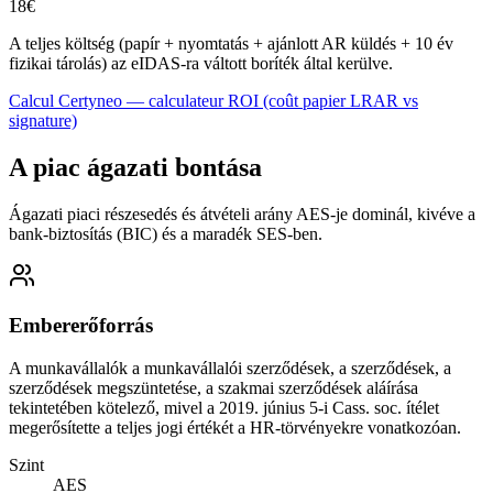
18
€
A teljes költség (papír + nyomtatás + ajánlott AR küldés + 10 év
fizikai tárolás) az eIDAS-ra váltott boríték által kerülve.
Calcul Certyneo — calculateur ROI (coût papier LRAR vs
signature)
A piac ágazati bontása
Ágazati piaci részesedés és átvételi arány AES-je dominál, kivéve a
bank-biztosítás (BIC) és a maradék SES-ben.
Embererőforrás
A munkavállalók a munkavállalói szerződések, a szerződések, a
szerződések megszüntetése, a szakmai szerződések aláírása
tekintetében kötelező, mivel a 2019. június 5-i Cass. soc. ítélet
megerősítette a teljes jogi értékét a HR-törvényekre vonatkozóan.
Szint
AES