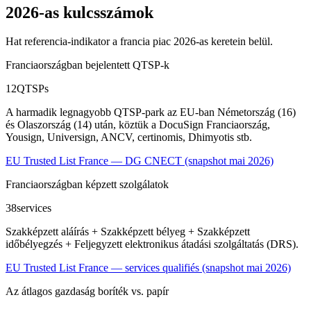
2026-as kulcsszámok
Hat referencia-indikator a francia piac 2026-as keretein belül.
Franciaországban bejelentett QTSP-k
12
QTSPs
A harmadik legnagyobb QTSP-park az EU-ban Németország (16)
és Olaszország (14) után, köztük a DocuSign Franciaország,
Yousign, Universign, ANCV, certinomis, Dhimyotis stb.
EU Trusted List France — DG CNECT (snapshot mai 2026)
Franciaországban képzett szolgálatok
38
services
Szakképzett aláírás + Szakképzett bélyeg + Szakképzett
időbélyegzés + Feljegyzett elektronikus átadási szolgáltatás (DRS).
EU Trusted List France — services qualifiés (snapshot mai 2026)
Az átlagos gazdaság boríték vs. papír