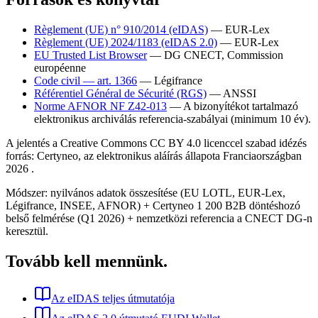
Règlement (UE) n° 910/2014 (eIDAS)
— EUR-Lex
Règlement (UE) 2024/1183 (eIDAS 2.0)
— EUR-Lex
EU Trusted List Browser
— DG CNECT, Commission
européenne
Code civil — art. 1366
— Légifrance
Référentiel Général de Sécurité (RGS)
— ANSSI
Norme AFNOR NF Z42-013
—
A bizonyítékot tartalmazó
elektronikus archiválás referencia-szabályai (minimum 10 év).
A jelentés a Creative Commons CC BY 4.0 licenccel szabad idézés
forrás: Certyneo, az elektronikus aláírás állapota Franciaországban
2026 .
Módszer: nyilvános adatok összesítése (EU LOTL, EUR-Lex,
Légifrance, INSEE, AFNOR) + Certyneo 1 200 B2B döntéshozó
belső felmérése (Q1 2026) + nemzetközi referencia a CNECT DG-n
keresztül.
Tovább kell mennünk.
Az eIDAS teljes útmutatója