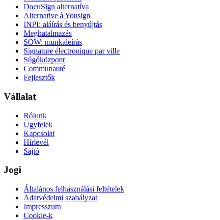
DocuSign alternatíva
Alternative à Yousign
INPI: aláírás és benyújtás
Meghatalmazás
SOW: munkaleírás
Signature électronique par ville
Súgóközpont
Communauté
Fejlesztők
Vállalat
Rólunk
Ügyfelek
Kapcsolat
Hírlevél
Sajtó
Jogi
Általános felhasználási feltételek
Adatvédelmi szabályzat
Impresszum
Cookie-k