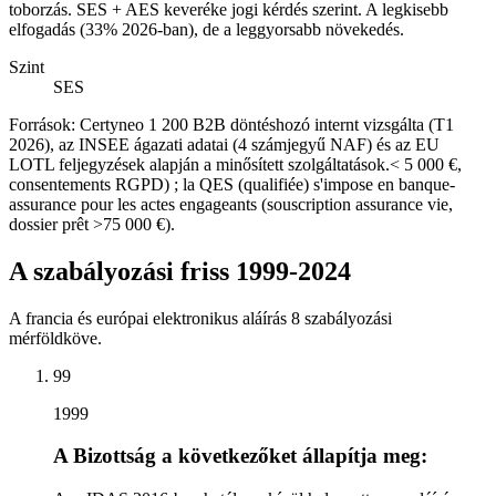
toborzás. SES + AES keveréke jogi kérdés szerint. A legkisebb
elfogadás (33% 2026-ban), de a leggyorsabb növekedés.
Szint
SES
Források: Certyneo 1 200 B2B döntéshozó internt vizsgálta (T1
2026), az INSEE ágazati adatai (4 számjegyű NAF) és az EU
LOTL feljegyzések alapján a minősített szolgáltatások.< 5 000 €,
consentements RGPD) ; la QES (qualifiée) s'impose en banque-
assurance pour les actes engageants (souscription assurance vie,
dossier prêt >75 000 €).
A szabályozási friss 1999-2024
A francia és európai elektronikus aláírás 8 szabályozási
mérföldköve.
99
1999
A Bizottság a következőket állapítja meg: