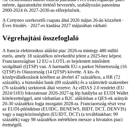
mérete, ágazatonként történő bevezetés, szabályozási panoráma
2000-2024 és 2027-2030-as előrejelzések.
A Certyneo szerkesztői csapata által 2026 május 26-án közzétett ·
Éves frissítés · 2027-es kiadása 2027 májusában várható
Végrehajtási összefoglaló
A francia elektronikus aláírási piac 2026-ra mintegy 480 millió
eurós, amely 18 százalékos növekedést jelent a 2025-hez képest.
Franciaországban 12 EU-s LOTL-re bejelentett minősített
szolgáltató (QTSP) van. A harmadik EU-s parkot Németország (16
QTSP) és Olaszország (14 QTSP) követte. A kis- és
középvállalkozások körében az átvétel 47 százalékos, a HR (72
százalék), a biztosítási bank (89 százalék) és a számviteli szakember
(76 százalék) szektorok által vezetve. Az eIDAS 2.0 rendelet (EU
2024/1183) fokozatosan 2026-2027-ig lép hatályba az EUDI Wallet
kötelezettséggel, ami várhatóan a B2C aláírásban a QES-ek arányát
20-30 százalékra fogja mozgatni 2028-ra. Franciaország részt vesz
az EUDI-pilótákban (EUIDC, BENEWS, BIDT, DCT, DENVIS)
vagy a nagyközönségben (EUIDT, DCT) (a továbbiakban: 99
százalék) vagy 98 százalékos mértékben messze a hivatalos piaci
érettségtől.