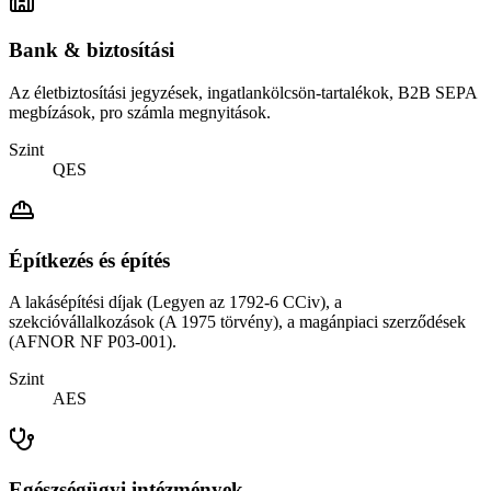
Bank & biztosítási
Az életbiztosítási jegyzések, ingatlankölcsön-tartalékok, B2B SEPA
megbízások, pro számla megnyitások.
Szint
QES
Építkezés és építés
A lakásépítési díjak (Legyen az 1792-6 CCiv), a
szekcióvállalkozások (A 1975 törvény), a magánpiaci szerződések
(AFNOR NF P03-001).
Szint
AES
Egészségügyi intézmények