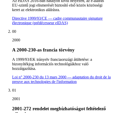
Az eIDAS 2016-ban hatályon kívül helyezett, az e-aláírás
EU-szintű jogi elismerését biztosító első közös közösségi
keret az elektronikus aláírásra.
Directive 1999/93/CE — cadre communautaire signature
électronique (prédécesseur eIDAS)
00
2000
A 2000-230-as francia törvény
A 1999/93/EK irányelv franciaországi átültetése: a
bizonyítékjog információs technológiákhoz való
hozzáigazítása.
Loi n° 2000-230 du 13 mars 2000 — adaptation du droit de la
preuve aux technologies de l'information
01
2001
2001-272 rendelet megbízhatóságot feltételező