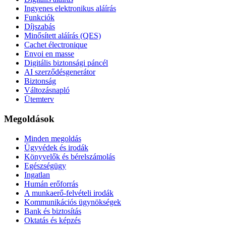
Ingyenes elektronikus aláírás
Funkciók
Díjszabás
Minősített aláírás (QES)
Cachet électronique
Envoi en masse
Digitális biztonsági páncél
AI szerződésgenerátor
Biztonság
Változásnapló
Ütemterv
Megoldások
Minden megoldás
Ügyvédek és irodák
Könyvelők és bérelszámolás
Egészségügy
Ingatlan
Humán erőforrás
A munkaerő-felvételi irodák
Kommunikációs ügynökségek
Bank és biztosítás
Oktatás és képzés