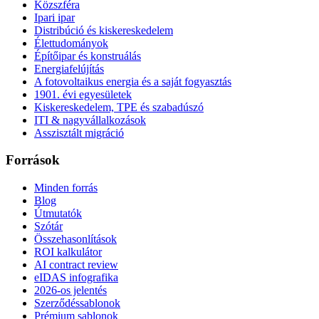
Közszféra
Ipari ipar
Distribúció és kiskereskedelem
Élettudományok
Építőipar és konstruálás
Energiafelújítás
A fotovoltaikus energia és a saját fogyasztás
1901. évi egyesületek
Kiskereskedelem, TPE és szabadúszó
ITI & nagyvállalkozások
Asszisztált migráció
Források
Minden forrás
Blog
Útmutatók
Szótár
Összehasonlítások
ROI kalkulátor
AI contract review
eIDAS infografika
2026-os jelentés
Szerződéssablonok
Prémium sablonok