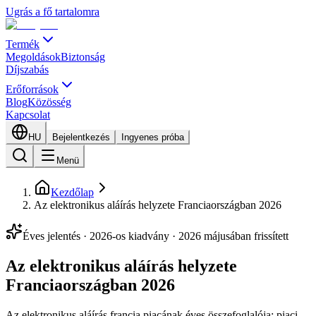
Ugrás a fő tartalomra
Termék
Megoldások
Biztonság
Díjszabás
Erőforrások
Blog
Közösség
Kapcsolat
HU
Bejelentkezés
Ingyenes próba
Menü
Kezdőlap
Az elektronikus aláírás helyzete Franciaországban 2026
Éves jelentés · 2026-os kiadvány · 2026 májusában frissített
Az elektronikus aláírás helyzete
Franciaországban 2026
Az elektronikus aláírás francia piacának éves összefoglalója: piaci