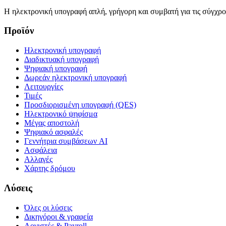
Η ηλεκτρονική υπογραφή απλή, γρήγορη και συμβατή για τις σύγχρον
Προϊόν
Ηλεκτρονική υπογραφή
Διαδικτυακή υπογραφή
Ψηφιακή υπογραφή
Δωρεάν ηλεκτρονική υπογραφή
Λειτουργίες
Τιμές
Προσδιορισμένη υπογραφή (QES)
Ηλεκτρονικό ψηφίσμα
Μέγας αποστολή
Ψηφιακό ασφαλές
Γεννήτρια συμβάσεων AI
Ασφάλεια
Αλλαγές
Χάρτης δρόμου
Λύσεις
Όλες οι λύσεις
Δικηγόροι & γραφεία
Λογιστές & Payroll