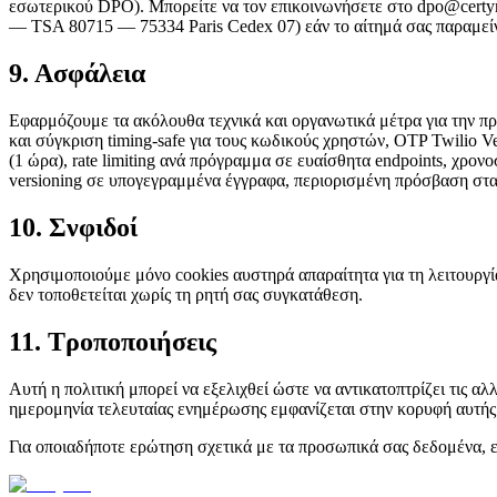
εσωτερικού DPO). Μπορείτε να τον επικοινωνήσετε στο dpo@certyn
— TSA 80715 — 75334 Paris Cedex 07) εάν το αίτημά σας παραμεί
9. Ασφάλεια
Εφαρμόζουμε τα ακόλουθα τεχνικά και οργανωτικά μέτρα για την πρ
και σύγκριση timing-safe για τους κωδικούς χρηστών, OTP Twilio V
(1 ώρα), rate limiting ανά πρόγραμμα σε ευαίσθητα endpoints, χρ
versioning σε υπογεγραμμένα έγγραφα, περιορισμένη πρόσβαση στα δ
10. Σνφιδοί
Χρησιμοποιούμε μόνο cookies αυστηρά απαραίτητα για τη λειτουργί
δεν τοποθετείται χωρίς τη ρητή σας συγκατάθεση.
11. Τροποποιήσεις
Αυτή η πολιτική μπορεί να εξελιχθεί ώστε να αντικατοπτρίζει τις 
ημερομηνία τελευταίας ενημέρωσης εμφανίζεται στην κορυφή αυτής 
Για οποιαδήποτε ερώτηση σχετικά με τα προσωπικά σας δεδομένα, 