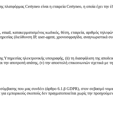
λατφόρμας Certyneo είναι η εταιρεία Certyneo, η οποία έχει την έδρ
email, κατακερματισμένος κωδικός, θέση, εταιρεία, αριθμός τηλεφώ
πηρεσίας (διεύθυνση IP, user-agent, χρονοσφραγίδα, αναγνωριστικά συ
 της Υπηρεσίας ηλεκτρονικής υπογραφής, (ii) τη διασφάλιση της αποδει
ι την αποτροπή απάτης, (v) την αποστολή επικοινωνιών σχετικά με τη
ς σύμβασης που μας συνδέει (άρθρο 6.1.β GDPR), στον σεβασμό νομι
α για εμπορικούς σκοπούς δεν πραγματοποιείται χωρίς την προηγούμε