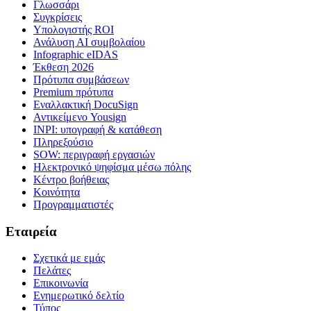
Γλωσσάρι
Συγκρίσεις
Υπολογιστής ROI
Ανάλυση ΑΙ συμβολαίου
Infographic eIDAS
Έκθεση 2026
Πρότυπα συμβάσεων
Premium πρότυπα
Εναλλακτική DocuSign
Αντικείμενο Yousign
INPI: υπογραφή & κατάθεση
Πληρεξούσιο
SOW: περιγραφή εργασιών
Ηλεκτρονικό ψηφίσμα μέσω πόλης
Κέντρο βοήθειας
Κοινότητα
Προγραμματιστές
Εταιρεία
Σχετικά με εμάς
Πελάτες
Επικοινωνία
Ενημερωτικό δελτίο
Τύπος