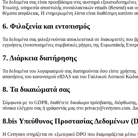
Τα δεδομένα σας είναι προσβάσιμα στις αυστηρά εξουσιοδοτημένες 
Ένωση), υπηρεσία αποστολής συναλλακτικών emails (Resend) και υ
θέματα ασφάλειας. Η ενημερωμένη λίστα είναι διαθέσιμη κατόπιν α
6. Φιλοξενία και εντοπισμός
Τα δεδομένα σας φιλοξενούνται αποκλειστικά σε διακομιστές που 
εγγυήσεις (τυποποιημένες συμβατικές ρήτρες της Ευρωπαϊκής Επιτρ
7. Διάρκεια διατήρησης
Τα δεδομένα του λογαριασμού σας διατηρούνται όσο είστε χρήστης 
απαιτήσεις του κανονισμού eIDAS και του Γαλλικού Αστικού Κώδικα.
8. Τα δικαιώματά σας
Σύμφωνα με το GDPR, διαθέτετε δικαίωμα πρόσβασης, διόρθωσης, δ
πίνακα ελέγχου σας ή γράφοντάς μας στο privacy@certyneo.com. Δι
8.bis Υπεύθυνος Προστασίας Δεδομένων (
Η Certyneo στηρίζεται σε εξωτερικό DPO που διαμοιράζεται μέσω