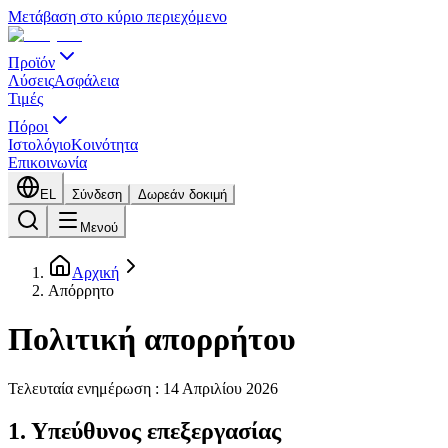
Μετάβαση στο κύριο περιεχόμενο
Προϊόν
Λύσεις
Ασφάλεια
Τιμές
Πόροι
Ιστολόγιο
Κοινότητα
Επικοινωνία
EL
Σύνδεση
Δωρεάν δοκιμή
Μενού
Αρχική
Απόρρητο
Πολιτική απορρήτου
Τελευταία ενημέρωση : 14 Απριλίου 2026
1. Υπεύθυνος επεξεργασίας