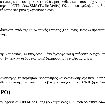
τεχνικές και υποστηρικτικές ομάδες μας, καθώς και στους τρέχοντε
πηρεσία OTP μέσω SMS (Twilio Verify). Όλοι οι υπεργολάβοι μας δε
ιτήματος στο privacy@certyneo.com.
βρίσκονται εντός της Ευρωπαϊκής Ένωσης (Γερμανία). Κανένα προσωπ
οπής).
της Υπηρεσίας. Τα υπογεγραμμένα έγγραφα και η απόδειξη ελέγχου το
 Τα τεχνικά δεδομένα (logs) διατηρούνται μέγιστο 12 μήνες.
ιαγραφής, περιορισμού, φορητότητας και εναντίωσης σχετικά με τα 
αθέτετε επίσης το δικαίωμα υποβολής καταγγελίας στη CNIL (η γαλλ
DPO)
 του γραφείου DPO-Consulting (ελλείψει ενός DPO που ορίστηκε εσ