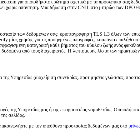
eo.com για οποιοδήποτε ερώτημα σχετικά με τα προσωπικά σας δεδο
νει χωρίς απάντηση. Μια δήλωση στην CNIL στο μητρώο των DPO θα
οστασία των δεδομένων σας: κρυπτογράφηση TLS 1.3 όλων των επικοιν
erify μίας χρήσης για τις προηγμένες υπογραφές, κουπόνια επαλήθευσ
ονοσφραγισμένη καταγραφή κάθε βήματος του κύκλου ζωής ενός φακέλου
εδομένα από τους διαχειριστές. Η λεπτομερής λίστα των πρακτικών α
α της Υπηρεσίας (διαχείριση συνεδρίας, προτιμήσεις γλώσσας, προστ
αλλαγές της Υπηρεσίας μας ή της εφαρμοστέας νομοθεσίας. Οποιαδήποτ
της σελίδας.
επικοινωνήστε με τον υπεύθυνο προστασίας δεδομένων μας στο
priva