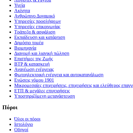
Υγεία
Ακίνητα
Ανθρώπινο Δυναμικό
Υπηρεσίες προσλήψεων
Υπηρεσίες επικοινωνίας
Τράπεζα & ασφάλιση
Εκπαίδευση και κατάρτιση
Δημόσιο τομέα
Βιομηχανία
Διανομή και λιανική πώληση
Επιστήμες της Ζωής
BTP & κατασκευή
Ανανέωση ενέργειας
Φωτοηλεκτρική ενέργεια και αυτοκατανάλωση
Ενώσεις νόμου 1901
Μικρομεσαίες επιχειρήσεις, επιχειρήσεις και ελεύθερος επαγγ
ΕΤΠ & μεγάλες επιχειρήσεις
Υποστηριζόμενη μετανάστευση
Πόροι
Όλοι οι πόροι
Ιστολόγιο
Οδηγοί