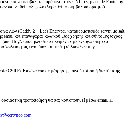
μένα και να υποβάλετε παράπονο στην CNIL (3, place de Fontenoy
 ανακοινωθεί μόλις ολοκληρωθεί το συμβόλαιο ορισμού.
ωνιών (Caddy 2 + Let's Encrypt), κατακερματισμός scrypt με salt
ης email και επαναφοράς κωδικού μίας χρήσης και σύντομης ισχύος
 (audit log), αποθήκευση αντικειμένων με ενεργοποιημένο
σφαλείας μας είναι διαθέσιμη στη σελίδα /security.
ασία CSRF). Κανένα cookie μέτρησης κοινού τρίτου ή διαφήμισης
ε ουσιαστική τροποποίηση θα σας κοινοποιηθεί μέσω email. Η
cy@certyneo.com
.