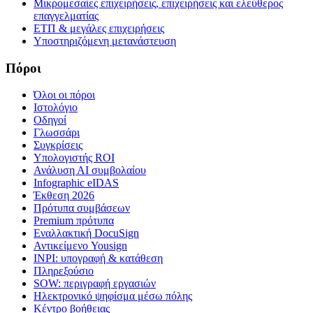
Μικρομεσαίες επιχειρήσεις, επιχειρήσεις και ελεύθερος
επαγγελματίας
ΕΤΠ & μεγάλες επιχειρήσεις
Υποστηριζόμενη μετανάστευση
Πόροι
Όλοι οι πόροι
Ιστολόγιο
Οδηγοί
Γλωσσάρι
Συγκρίσεις
Υπολογιστής ROI
Ανάλυση ΑΙ συμβολαίου
Infographic eIDAS
Έκθεση 2026
Πρότυπα συμβάσεων
Premium πρότυπα
Εναλλακτική DocuSign
Αντικείμενο Yousign
INPI: υπογραφή & κατάθεση
Πληρεξούσιο
SOW: περιγραφή εργασιών
Ηλεκτρονικό ψηφίσμα μέσω πόλης
Κέντρο βοήθειας