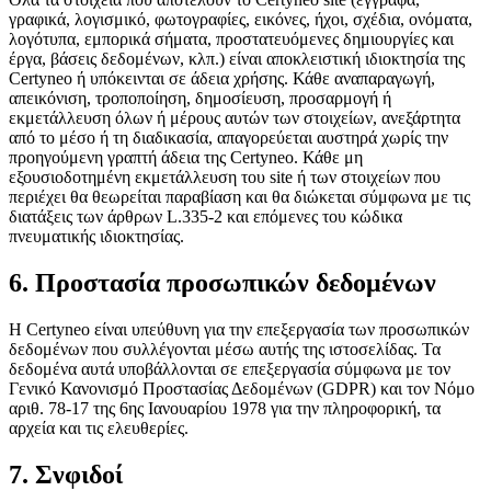
γραφικά, λογισμικό, φωτογραφίες, εικόνες, ήχοι, σχέδια, ονόματα,
λογότυπα, εμπορικά σήματα, προστατευόμενες δημιουργίες και
έργα, βάσεις δεδομένων, κλπ.) είναι αποκλειστική ιδιοκτησία της
Certyneo ή υπόκεινται σε άδεια χρήσης. Κάθε αναπαραγωγή,
απεικόνιση, τροποποίηση, δημοσίευση, προσαρμογή ή
εκμετάλλευση όλων ή μέρους αυτών των στοιχείων, ανεξάρτητα
από το μέσο ή τη διαδικασία, απαγορεύεται αυστηρά χωρίς την
προηγούμενη γραπτή άδεια της Certyneo. Κάθε μη
εξουσιοδοτημένη εκμετάλλευση του site ή των στοιχείων που
περιέχει θα θεωρείται παραβίαση και θα διώκεται σύμφωνα με τις
διατάξεις των άρθρων L.335-2 και επόμενες του κώδικα
πνευματικής ιδιοκτησίας.
6. Προστασία προσωπικών δεδομένων
Η Certyneo είναι υπεύθυνη για την επεξεργασία των προσωπικών
δεδομένων που συλλέγονται μέσω αυτής της ιστοσελίδας. Τα
δεδομένα αυτά υποβάλλονται σε επεξεργασία σύμφωνα με τον
Γενικό Κανονισμό Προστασίας Δεδομένων (GDPR) και τον Νόμο
αριθ. 78-17 της 6ης Ιανουαρίου 1978 για την πληροφορική, τα
αρχεία και τις ελευθερίες.
7. Σνφιδοί