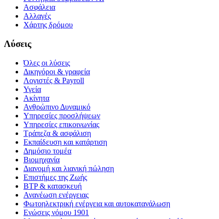
Ασφάλεια
Αλλαγές
Χάρτης δρόμου
Λύσεις
Όλες οι λύσεις
Δικηγόροι & γραφεία
Λογιστές & Payroll
Υγεία
Ακίνητα
Ανθρώπινο Δυναμικό
Υπηρεσίες προσλήψεων
Υπηρεσίες επικοινωνίας
Τράπεζα & ασφάλιση
Εκπαίδευση και κατάρτιση
Δημόσιο τομέα
Βιομηχανία
Διανομή και λιανική πώληση
Επιστήμες της Ζωής
BTP & κατασκευή
Ανανέωση ενέργειας
Φωτοηλεκτρική ενέργεια και αυτοκατανάλωση
Ενώσεις νόμου 1901