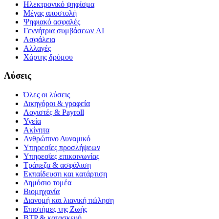
Ηλεκτρονικό ψηφίσμα
Μέγας αποστολή
Ψηφιακό ασφαλές
Γεννήτρια συμβάσεων AI
Ασφάλεια
Αλλαγές
Χάρτης δρόμου
Λύσεις
Όλες οι λύσεις
Δικηγόροι & γραφεία
Λογιστές & Payroll
Υγεία
Ακίνητα
Ανθρώπινο Δυναμικό
Υπηρεσίες προσλήψεων
Υπηρεσίες επικοινωνίας
Τράπεζα & ασφάλιση
Εκπαίδευση και κατάρτιση
Δημόσιο τομέα
Βιομηχανία
Διανομή και λιανική πώληση
Επιστήμες της Ζωής
BTP & κατασκευή