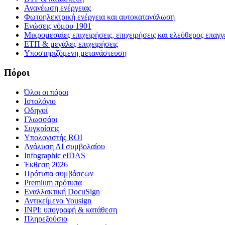
Ανανέωση ενέργειας
Φωτοηλεκτρική ενέργεια και αυτοκατανάλωση
Ενώσεις νόμου 1901
Μικρομεσαίες επιχειρήσεις, επιχειρήσεις και ελεύθερος επαγγ
ΕΤΠ & μεγάλες επιχειρήσεις
Υποστηριζόμενη μετανάστευση
Πόροι
Όλοι οι πόροι
Ιστολόγιο
Οδηγοί
Γλωσσάρι
Συγκρίσεις
Υπολογιστής ROI
Ανάλυση ΑΙ συμβολαίου
Infographic eIDAS
Έκθεση 2026
Πρότυπα συμβάσεων
Premium πρότυπα
Εναλλακτική DocuSign
Αντικείμενο Yousign
INPI: υπογραφή & κατάθεση
Πληρεξούσιο