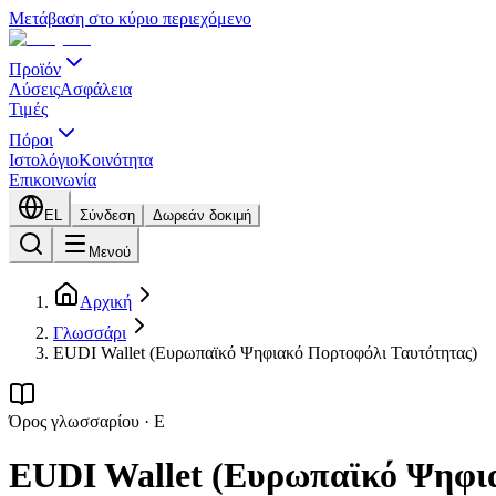
Μετάβαση στο κύριο περιεχόμενο
Προϊόν
Λύσεις
Ασφάλεια
Τιμές
Πόροι
Ιστολόγιο
Κοινότητα
Επικοινωνία
EL
Σύνδεση
Δωρεάν δοκιμή
Μενού
Αρχική
Γλωσσάρι
EUDI Wallet (Ευρωπαϊκό Ψηφιακό Πορτοφόλι Ταυτότητας)
Όρος γλωσσαρίου
·
E
EUDI Wallet (Ευρωπαϊκό Ψηφι