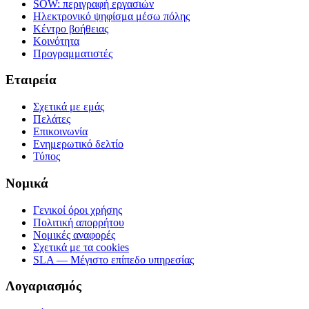
SOW: περιγραφή εργασιών
Ηλεκτρονικό ψηφίσμα μέσω πόλης
Κέντρο βοήθειας
Κοινότητα
Προγραμματιστές
Εταιρεία
Σχετικά με εμάς
Πελάτες
Επικοινωνία
Ενημερωτικό δελτίο
Τύπος
Νομικά
Γενικοί όροι χρήσης
Πολιτική απορρήτου
Νομικές αναφορές
Σχετικά με τα cookies
SLA — Μέγιστο επίπεδο υπηρεσίας
Λογαριασμός