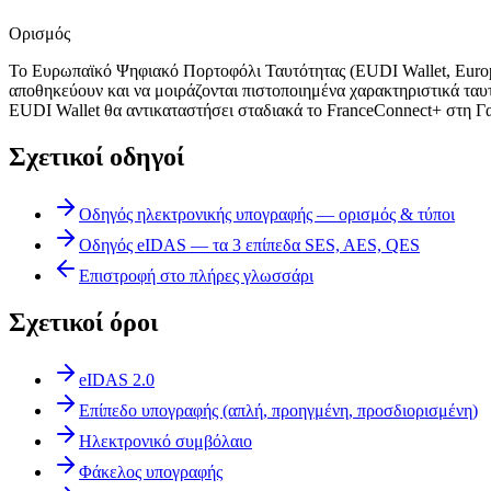
Ορισμός
Το Ευρωπαϊκό Ψηφιακό Πορτοφόλι Ταυτότητας (EUDI Wallet, European
αποθηκεύουν και να μοιράζονται πιστοποιημένα χαρακτηριστικά ταυ
EUDI Wallet θα αντικαταστήσει σταδιακά το FranceConnect+ στη Γ
Σχετικοί οδηγοί
Οδηγός ηλεκτρονικής υπογραφής — ορισμός & τύποι
Οδηγός eIDAS — τα 3 επίπεδα SES, AES, QES
Επιστροφή στο πλήρες γλωσσάρι
Σχετικοί όροι
eIDAS 2.0
Επίπεδο υπογραφής (απλή, προηγμένη, προσδιορισμένη)
Ηλεκτρονικό συμβόλαιο
Φάκελος υπογραφής