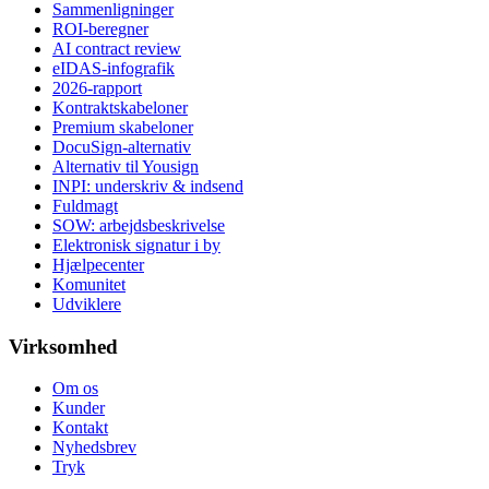
Sammenligninger
ROI-beregner
AI contract review
eIDAS-infografik
2026-rapport
Kontraktskabeloner
Premium skabeloner
DocuSign-alternativ
Alternativ til Yousign
INPI: underskriv & indsend
Fuldmagt
SOW: arbejdsbeskrivelse
Elektronisk signatur i by
Hjælpecenter
Komunitet
Udviklere
Virksomhed
Om os
Kunder
Kontakt
Nyhedsbrev
Tryk