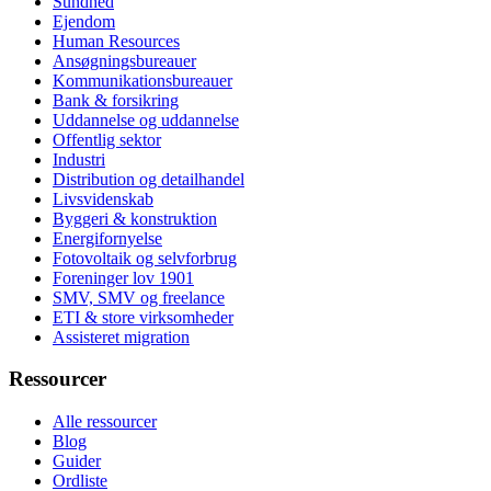
Sundhed
Ejendom
Human Resources
Ansøgningsbureauer
Kommunikationsbureauer
Bank & forsikring
Uddannelse og uddannelse
Offentlig sektor
Industri
Distribution og detailhandel
Livsvidenskab
Byggeri & konstruktion
Energifornyelse
Fotovoltaik og selvforbrug
Foreninger lov 1901
SMV, SMV og freelance
ETI & store virksomheder
Assisteret migration
Ressourcer
Alle ressourcer
Blog
Guider
Ordliste