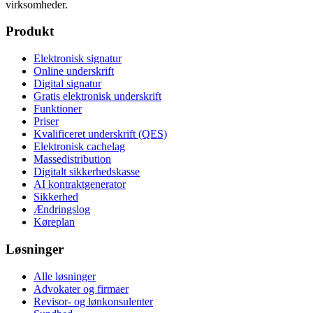
virksomheder.
Produkt
Elektronisk signatur
Online underskrift
Digital signatur
Gratis elektronisk underskrift
Funktioner
Priser
Kvalificeret underskrift (QES)
Elektronisk cachelag
Massedistribution
Digitalt sikkerhedskasse
AI kontraktgenerator
Sikkerhed
Ændringslog
Køreplan
Løsninger
Alle løsninger
Advokater og firmaer
Revisor- og lønkonsulenter