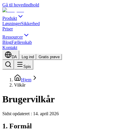
Gå til hovedindhold
Produkt
Løsninger
Sikkerhed
Priser
Ressourcer
Blog
Fællesskab
Kontakt
DA
Log ind
Gratis prøve
Spis
Hjem
Vilkår
Brugervilkår
Sidst opdateret : 14. april 2026
1. Formål