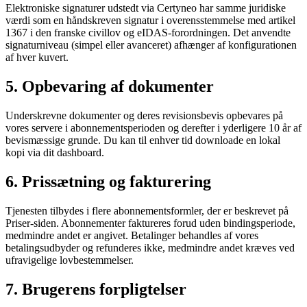
Elektroniske signaturer udstedt via Certyneo har samme juridiske
værdi som en håndskreven signatur i overensstemmelse med artikel
1367 i den franske civillov og eIDAS-forordningen. Det anvendte
signaturniveau (simpel eller avanceret) afhænger af konfigurationen
af hver kuvert.
5. Opbevaring af dokumenter
Underskrevne dokumenter og deres revisionsbevis opbevares på
vores servere i abonnementsperioden og derefter i yderligere 10 år af
bevismæssige grunde. Du kan til enhver tid downloade en lokal
kopi via dit dashboard.
6. Prissætning og fakturering
Tjenesten tilbydes i flere abonnementsformler, der er beskrevet på
Priser-siden. Abonnementer faktureres forud uden bindingsperiode,
medmindre andet er angivet. Betalinger behandles af vores
betalingsudbyder og refunderes ikke, medmindre andet kræves ved
ufravigelige lovbestemmelser.
7. Brugerens forpligtelser