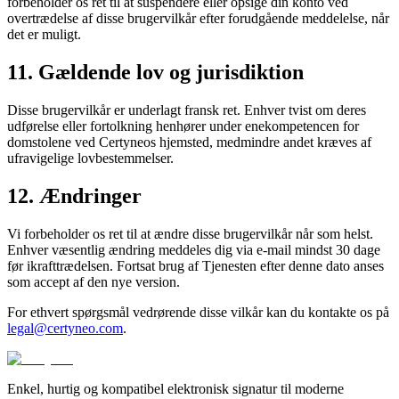
forbeholder os ret til at suspendere eller opsige din konto ved
overtrædelse af disse brugervilkår efter forudgående meddelelse, når
det er muligt.
11. Gældende lov og jurisdiktion
Disse brugervilkår er underlagt fransk ret. Enhver tvist om deres
udførelse eller fortolkning henhører under enekompetencen for
domstolene ved Certyneos hjemsted, medmindre andet kræves af
ufravigelige lovbestemmelser.
12. Ændringer
Vi forbeholder os ret til at ændre disse brugervilkår når som helst.
Enhver væsentlig ændring meddeles dig via e-mail mindst 30 dage
før ikrafttrædelsen. Fortsat brug af Tjenesten efter denne dato anses
som accept af den nye version.
For ethvert spørgsmål vedrørende disse vilkår kan du kontakte os på
legal@certyneo.com
.
Enkel, hurtig og kompatibel elektronisk signatur til moderne