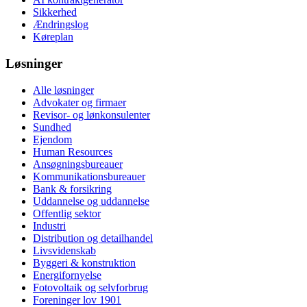
Sikkerhed
Ændringslog
Køreplan
Løsninger
Alle løsninger
Advokater og firmaer
Revisor- og lønkonsulenter
Sundhed
Ejendom
Human Resources
Ansøgningsbureauer
Kommunikationsbureauer
Bank & forsikring
Uddannelse og uddannelse
Offentlig sektor
Industri
Distribution og detailhandel
Livsvidenskab
Byggeri & konstruktion
Energifornyelse
Fotovoltaik og selvforbrug
Foreninger lov 1901