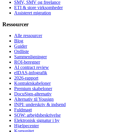
SMV, SMV og freelance
ETI & store virksomheder
Assisteret migration
Ressourcer
Alle ressourcer
Blog
Guider
Ordliste
Sammenligninger
ROI-beregner
AI contract review
eIDAS-infografik
2026-rapport
Kontraktskabeloner
Premium skabeloner
DocuSign-alternativ
Alternativ til Yousign
INPI: underskriv & indsend
Fuldmagt
SOW: arbejdsbeskrivelse
Elektronisk signatur i by
Hjælpecenter
Komunitet