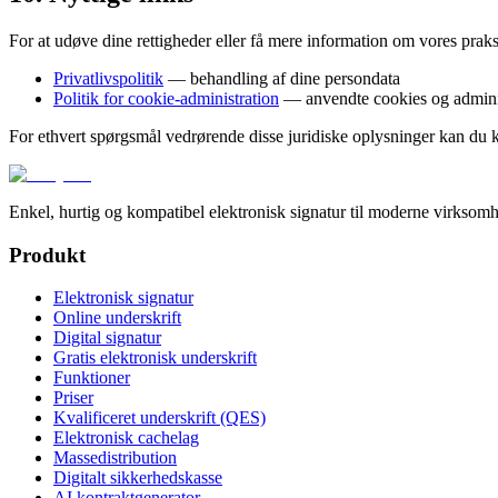
For at udøve dine rettigheder eller få mere information om vores praks
Privatlivspolitik
— behandling af dine persondata
Politik for cookie-administration
— anvendte cookies og adminis
For ethvert spørgsmål vedrørende disse juridiske oplysninger kan du 
Enkel, hurtig og kompatibel elektronisk signatur til moderne virksomh
Produkt
Elektronisk signatur
Online underskrift
Digital signatur
Gratis elektronisk underskrift
Funktioner
Priser
Kvalificeret underskrift (QES)
Elektronisk cachelag
Massedistribution
Digitalt sikkerhedskasse
AI kontraktgenerator