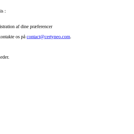
is :
tration af dine præferencer
kontakte os på
contact@certyneo.com
.
eder.