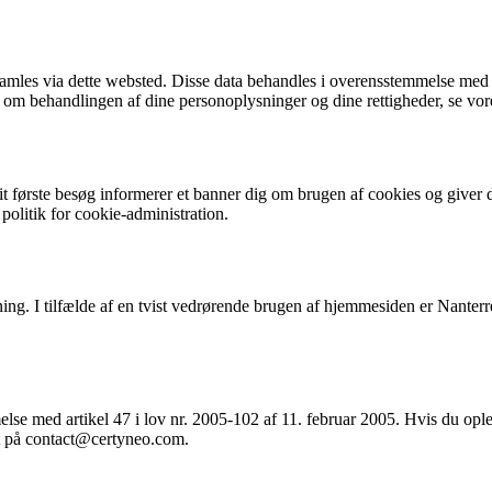
samles via dette websted. Disse data behandles i overensstemmelse med
 om behandlingen af dine personoplysninger og dine rettigheder, se vore
t første besøg informerer et banner dig om brugen af cookies og giver 
politik for cookie-administration.
ing. I tilfælde af en tvist vedrørende brugen af hjemmesiden er Nante
lse med artikel 47 i lov nr. 2005-102 af 11. februar 2005. Hvis du oplev
et på contact@certyneo.com.