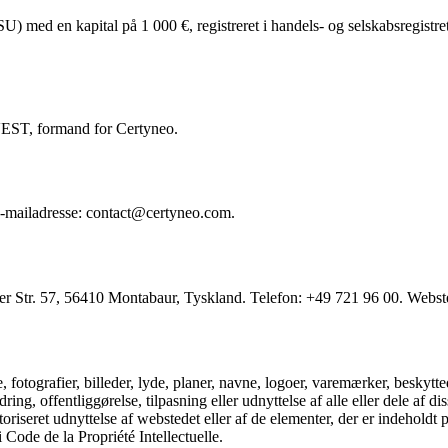
SU) med en kapital på 1 000 €, registreret i handels- og selskabsregis
EST, formand for Certyneo.
e-mailadresse: contact@certyneo.com.
r Str. 57, 56410 Montabaur, Tyskland. Telefon: +49 721 96 00. Webst
, fotografier, billeder, lyde, planer, navne, logoer, varemærker, beskyt
ring, offentliggørelse, tilpasning eller udnyttelse af alle eller dele af d
riseret udnyttelse af webstedet eller af de elementer, der er indeholdt på
ode de la Propriété Intellectuelle.