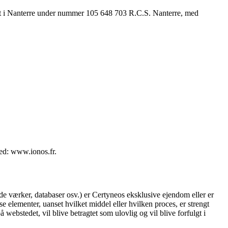
tret i Nanterre under nummer 105 648 703 R.C.S. Nanterre, med
ed: www.ionos.fr.
tede værker, databaser osv.) er Certyneos eksklusive ejendom eller er
isse elementer, uanset hvilket middel eller hvilken proces, er strengt
 webstedet, vil blive betragtet som ulovlig og vil blive forfulgt i