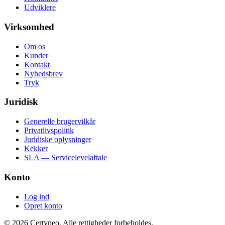
Udviklere
Virksomhed
Om os
Kunder
Kontakt
Nyhedsbrev
Tryk
Juridisk
Generelle brugervilkår
Privatlivspolitik
Juridiske oplysninger
Kekker
SLA — Servicelevelaftale
Konto
Log ind
Opret konto
©
2026
Certyneo.
Alle rettigheder forbeholdes.