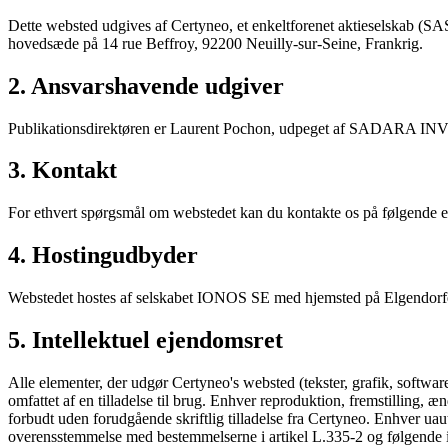
Dette websted udgives af Certyneo, et enkeltforenet aktieselskab (SA
hovedsæde på 14 rue Beffroy, 92200 Neuilly-sur-Seine, Frankrig.
2. Ansvarshavende udgiver
Publikationsdirektøren er Laurent Pochon, udpeget af SADARA INV
3. Kontakt
For ethvert spørgsmål om webstedet kan du kontakte os på følgende 
4. Hostingudbyder
Webstedet hostes af selskabet IONOS SE med hjemsted på Elgendorfe
5. Intellektuel ejendomsret
Alle elementer, der udgør Certyneo's websted (tekster, grafik, software
omfattet af en tilladelse til brug. Enhver reproduktion, fremstilling, ænd
forbudt uden forudgående skriftlig tilladelse fra Certyneo. Enhver uauto
overensstemmelse med bestemmelserne i artikel L.335-2 og følgende i C