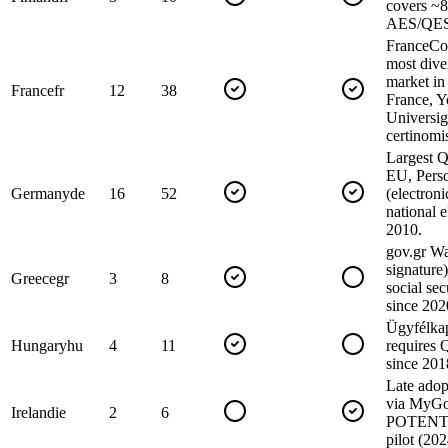
covers ~8
AES/QES
FranceCo
most dive
market i
France
fr
12
38
France, Y
Universi
certinomis
Largest Q
EU, Pers
Germany
de
16
52
(electroni
national 
2010.
gov.gr Wa
signature)
Greece
gr
3
8
social se
since 202
Ügyfélkap
Hungary
hu
4
11
requires Q
since 201
Late adop
via MyG
Ireland
ie
2
6
POTENTI
pilot (20