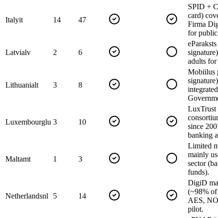
SPID + CI
card) cov
Italy
it
14
47
Firma Dig
for publi
eParaksts 
Latvia
lv
2
6
signature
adults for
Mobiilus 
signature
Lithuania
lt
3
8
integrated
Governme
LuxTrust 
consortiu
Luxembourg
lu
3
10
since 200
banking a
Limited 
mainly use
Malta
mt
1
3
sector (b
funds).
DigiD ma
(~98% of 
Netherlands
nl
5
14
AES, NO
pilot.