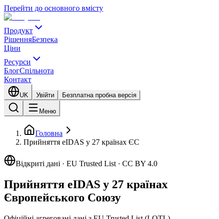
Перейти до основного вмісту
Продукт
Рішення
Безпека
Ціни
Ресурси
Блог
Спільнота
Контакт
UK
Увійти
Безплатна пробна версія
Меню
Головна
Прийняття eIDAS у 27 країнах ЄС
Відкриті дані · EU Trusted List · CC BY 4.0
Прийняття eIDAS у 27 країнах
Європейського Союзу
Офіційні агреговані дані з EU Trusted List (LOTL),