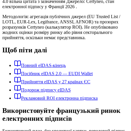
4.0 вільна цитата з зазначенням Джерело: Certyneo, стан
електронної підпису у Франції 2026 .
Методологія: агрегація публічних джерел (EU Trusted List /
LOTL, EUR-Lex, Legifrance, ANSSI, AFNOR) та прозорих
розрахунків Certyneo (калькулятор ROI). Не опубліковано
жодних оцінки розміру ринку або рівня секторального
прийняття, оскільки немає представника.
Щоб піти далі
Повний eIDAS-кінець
Посібник eIDAS 2.0 — EUDI Wallet
Прийняття eIDAS у 27 країнах ЄС
Подорож підпису eIDAS
Рекламовий ROI електронна підписка
Використовуйте французький ринок
електронних підписів
Безкоштовний план, без кредитної картки, передовий підпис