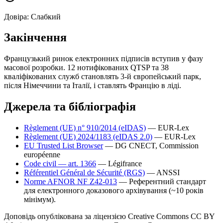
Довіра:
Слабкий
Закінчення
Французький ринок електронних підписів вступив у фазу
масової розробки. 12 нотифікованих QTSP та 38
кваліфікованих служб становлять 3-й європейський парк,
після Німеччини та Італії, і ставлять Францію в ліді.
Джерела та бібліографія
Règlement (UE) n° 910/2014 (eIDAS)
— EUR-Lex
Règlement (UE) 2024/1183 (eIDAS 2.0)
— EUR-Lex
EU Trusted List Browser
— DG CNECT, Commission
européenne
Code civil — art. 1366
— Légifrance
Référentiel Général de Sécurité (RGS)
— ANSSI
Norme AFNOR NF Z42-013
—
Референтний стандарт
для електронного доказового архівування (~10 років
мінімум).
Доповідь опублікована за ліцензією Creative Commons CC BY