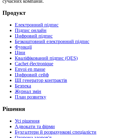
сучасних компаній.
Продукт
Електронний підпис
Підпис онлайн
Цифровий підпис
Безкоштовний електронний підпис
Функції
Ціни
Кваліфікований підпис (QES)
Cachet électronique
Envoi en masse
Цифровий сейф
ШІ генератор контрактів
Безпека
Журнал змін
План розвитку
Рішення
Усі рішення
Адвокати та фірми
Бухгалтери й розрахункові спеціалісти
Охорона здоров'я