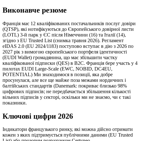
Виконавче резюме
Франція має 12 кваліфікованих постачальників послуг довіри
(QTSP), які нотифікуються до Європейського довірної листи
(LOTL) 3-й парк у ЄС після Німеччини (16) та Італії (14),
згідно з EU Trusted List (снимка травня 2026). Регламент
eIDAS 2.0 (EU 2024/1183) поступово вступає в дію з 2026 по
2027 рік з вимогою європейського портфеля ідентичності
(EUDI Wallet) громадянина, що має збільшити частку
кваліфікованої підписки (QES) в B2C. Франція бере участь у 4
пилотах EUDI Large-Scale (EWC, NOBID, DC4EU,
POTENTIAL) Ми знаходимося в позиції, яка добре
просунулася, але все ще майже поза межами нордичних і
балтійських стандартів (Danemark: покриває близько 98%
цифрових підписів; не передбачається збільшення кількості
вільних підписів у секторі, оскільки ми не знаємо, чи є такі
показники.
Ключові цифри 2026
Індикатори французького ринку, які можна дійсно отримати
кожен з яких підтримується публічними даними (EU Trusted
List) або прозорим розрахунком Certyneo.