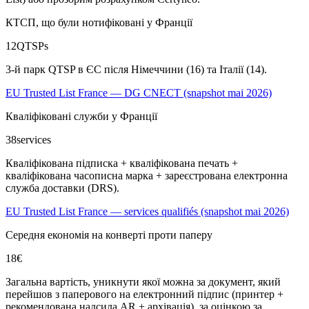
КТСП, що були нотифіковані у Франції
12
QTSPs
3-й парк QTSP в ЄС після Німеччини (16) та Італії (14).
EU Trusted List France — DG CNECT (snapshot mai 2026)
Кваліфіковані служби у Франції
38
services
Кваліфікована підписка + кваліфікована печать +
кваліфікована часописна марка + зареєстрована електронна
служба доставки (DRS).
EU Trusted List France — services qualifiés (snapshot mai 2026)
Середня економія на конверті проти паперу
18
€
Загальна вартість, уникнути якої можна за документ, який
перейшов з паперового на електронний підпис (принтер +
рекомендована надсила AR + архівація), за оцінкою за