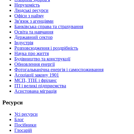
Нерухомість
Людські ресурси
Офіси з найму
Зв'язок з агенціями
Банківська справа та страхування
Освіта та навчання
Державний сектор
Індустрія
Розповсюдження і роздрібність
Наука про життя
Будівництво та конструкції
Обновлення енергії
Фотогальванічна енергія і самоспоживання
Асоціації закону 1901
МСП, ТПЕ і фріланс
ІТІ і великі підприємства
Асистована міграція
Ресурси
Усі ресурси
Блог
Посібники
Глосарій