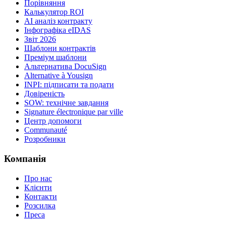
Порівняння
Калькулятор ROI
AI аналіз контракту
Інфографіка eIDAS
Звіт 2026
Шаблони контрактів
Преміум шаблони
Альтернатива DocuSign
Alternative à Yousign
INPI: підписати та подати
Довіреність
SOW: технічне завдання
Signature électronique par ville
Центр допомоги
Communauté
Розробники
Компанія
Про нас
Клієнти
Контакти
Розсилка
Преса