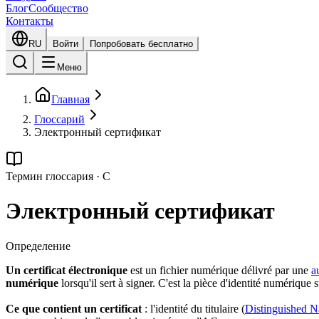
Блог
Сообщество
Контакты
RU
Войти
Попробовать бесплатно
Меню
Главная
Глоссарий
Электронный сертификат
Термин глоссария
·
C
Электронный сертификат
Определение
Un certificat électronique
est un fichier numérique délivré par une
a
numérique
lorsqu'il sert à signer. C'est la pièce d'identité numérique 
Ce que contient un certificat
: l'identité du titulaire (
Distinguished 