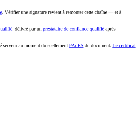
ne
. Vérifier une signature revient à remonter cette chaîne — et à
qualifié
, délivré par un
prestataire de confiance qualifié
après
 côté serveur au moment du scellement
PAdES
du document.
Le certificat