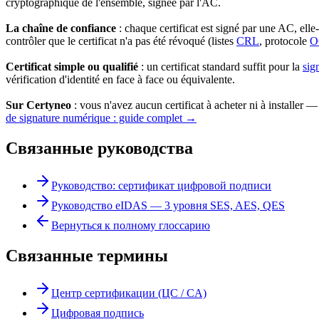
cryptographique de l'ensemble, signée par l'AC.
La chaîne de confiance
: chaque certificat est signé par une AC, ell
contrôler que le certificat n'a pas été révoqué (listes
CRL
, protocole
O
Certificat simple ou qualifié
: un certificat standard suffit pour la
sig
vérification d'identité en face à face ou équivalente.
Sur Certyneo
: vous n'avez aucun certificat à acheter ni à installer 
de signature numérique : guide complet →
Связанные руководства
Руководство: сертификат цифровой подписи
Руководство eIDAS — 3 уровня SES, AES, QES
Вернуться к полному глоссарию
Связанные термины
Центр сертификации (ЦС / CA)
Цифровая подпись