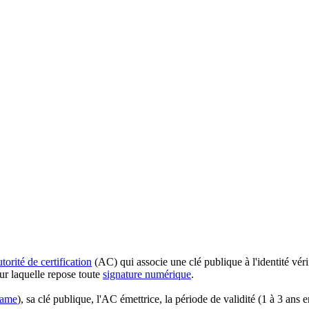
utorité de certification
(AC) qui associe une clé publique à l'identité véri
sur laquelle repose toute
signature numérique
.
Name
), sa clé publique, l'AC émettrice, la période de validité (1 à 3 ans 