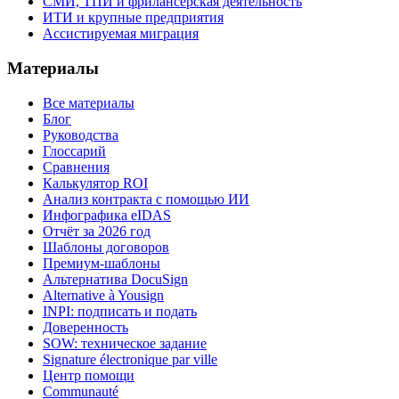
СМИ, ТПИ и фрилансерская деятельность
ИТИ и крупные предприятия
Ассистируемая миграция
Материалы
Все материалы
Блог
Руководства
Глоссарий
Сравнения
Калькулятор ROI
Анализ контракта с помощью ИИ
Инфографика eIDAS
Отчёт за 2026 год
Шаблоны договоров
Премиум-шаблоны
Альтернатива DocuSign
Alternative à Yousign
INPI: подписать и подать
Доверенность
SOW: техническое задание
Signature électronique par ville
Центр помощи
Communauté