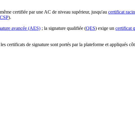
e-même certifiée par une AC de niveau supérieur, jusqu'au
certificat raci
CSP
).
nature avancée (AES)
; la signature qualifiée (
QES
) exige un
certificat 
— les certificats de signature sont portés par la plateforme et appliqués