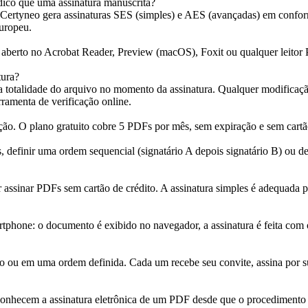
ico que uma assinatura manuscrita?
 Certyneo gera assinaturas SES (simples) e AES (avançadas) em conf
europeu.
erto no Acrobat Reader, Preview (macOS), Foxit ou qualquer leitor 
tura?
 totalidade do arquivo no momento da assinatura. Qualquer modificação
amenta de verificação online.
ção. O plano gratuito cobre 5 PDFs por mês, sem expiração e sem cartão
, definir uma ordem sequencial (signatário A depois signatário B) ou de
er assinar PDFs sem cartão de crédito. A assinatura simples é adequada 
artphone: o documento é exibido no navegador, a assinatura é feita com
lo ou em uma ordem definida. Cada um recebe seu convite, assina por su
nhecem a assinatura eletrônica de um PDF desde que o procedimento id