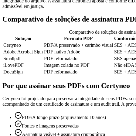
integridade do arquivo. A assinatura eletrônica aposta é conforme e
admissível em justiça.
Comparativo de soluções de assinatura P
Comparativo de soluções de assin
Solução
Formato PDF
Conformi
Certyneo
PDF/A preservado + carimbo visual
SES + AE
Adobe Acrobat Sign
PDF nativo Adobe
SES + AE
Smallpdf
PDF reformatado
SES apena
iLovePDF
Imagem colada no PDF
Não eIDA
DocuSign
PDF reformatado
SES + AE
Por que assinar seus PDFs com Certyneo
Certyneo foi projetado para preservar a integridade de seus PDFs: s
acompanhado de um certificado de assinatura e um audit trail. A prova
PDF/A longo prazo (arquivamento 10 anos)
Fontes e imagens preservadas
Assinatura visível + assinatura criptográfica