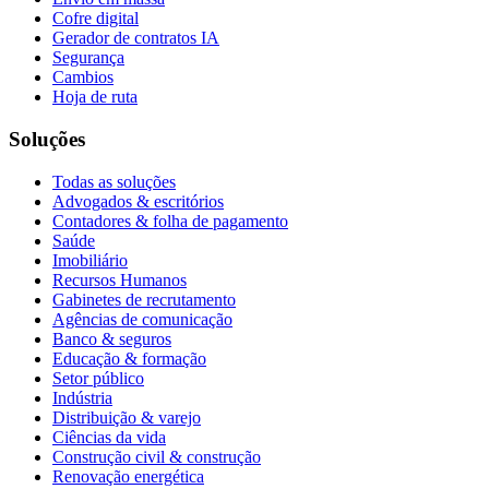
Cofre digital
Gerador de contratos IA
Segurança
Cambios
Hoja de ruta
Soluções
Todas as soluções
Advogados & escritórios
Contadores & folha de pagamento
Saúde
Imobiliário
Recursos Humanos
Gabinetes de recrutamento
Agências de comunicação
Banco & seguros
Educação & formação
Setor público
Indústria
Distribuição & varejo
Ciências da vida
Construção civil & construção
Renovação energética