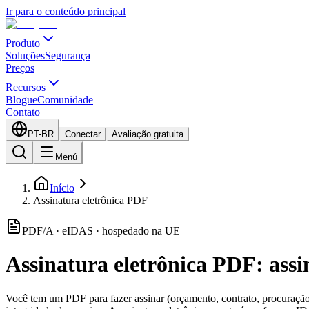
Ir para o conteúdo principal
Produto
Soluções
Segurança
Preços
Recursos
Blogue
Comunidade
Contato
PT-BR
Conectar
Avaliação gratuita
Menú
Início
Assinatura eletrônica PDF
PDF/A · eIDAS · hospedado na UE
Assinatura eletrônica PDF: ass
Você tem um PDF para fazer assinar (orçamento, contrato, procuração