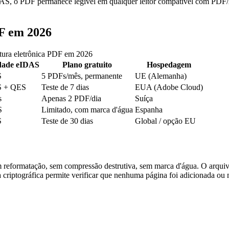
IDAS, o PDF permanece legível em qualquer leitor compatível com PDF/A
DF em 2026
atura eletrônica PDF em 2026
dade eIDAS
Plano gratuito
Hospedagem
S
5 PDFs/mês, permanente
UE (Alemanha)
S + QES
Teste de 7 dias
EUA (Adobe Cloud)
s
Apenas 2 PDF/dia
Suíça
S
Limitado, com marca d'água
Espanha
S
Teste de 30 dias
Global / opção EU
em reformatação, sem compressão destrutiva, sem marca d'água. O arqu
 criptográfica permite verificar que nenhuma página foi adicionada ou 