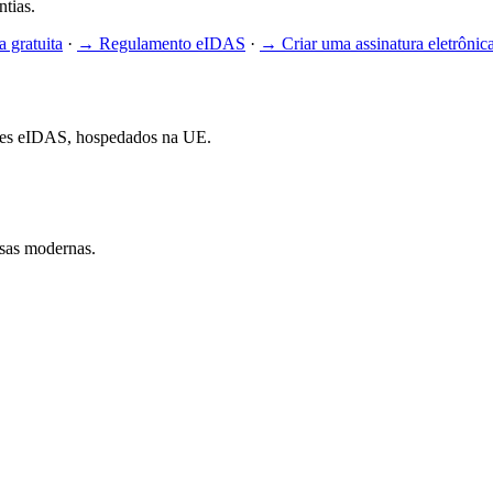
ntias.
a gratuita
·
→
Regulamento eIDAS
·
→
Criar uma assinatura eletrônic
rmes eIDAS, hospedados na UE.
esas modernas.