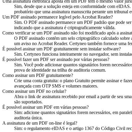
Uma assinatura eletrônica aposta em um PDF tem o mesmo valor juríd
Sim, desde que a solução esteja em conformidade com eIDAS.
probatório que uma assinatura manuscrita perante um tribunal 
Um PDF assinado permanece legível pelo Acrobat Reader?
Sim. O PDF assinado permanece um PDF padrão que pode ser ab
indicando que a assinatura é criptograficamente válida.
Como verificar se um PDF assinado não foi modificado após a assina
O PDF assinado contém um selo criptográfico calculado sobre a
um aviso no Acrobat Reader. Certyneo também fornece uma ferr
É possível assinar um PDF gratuitamente sem instalar software?
Sim. Certyneo funciona inteiramente no navegador, sem instala
É possível fazer um PDF ser assinado por várias pessoas?
Sim. Você pode adicionar quantos signatários forem necessários
prova de identidade na trilha de auditoria comum.
Como assinar um PDF gratuitamente?
Crie uma conta gratuita: o plano Gratuito permite assinar e faz
avançada com OTP SMS e volumes maiores.
Como assinar um PDF no celular?
Abra o link de assinatura recebido por email a partir de seu sm
são suportados.
É possível assinar um PDF em várias pessoas?
Sim: adicione quantos signatários forem necessários, em parale
auditoria única.
A assinatura de um PDF on-line é legal?
Sim: o regulamento eIDAS e o artigo 1367 do Código Civil reco