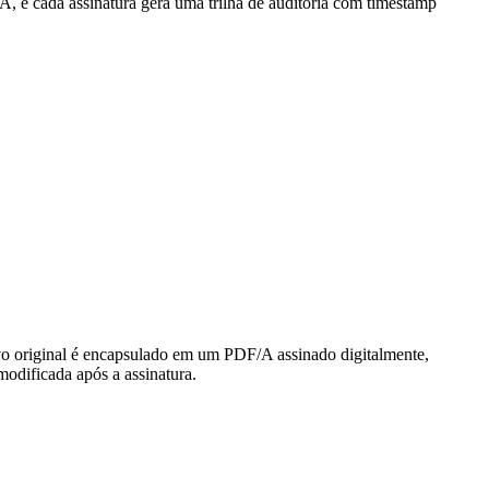
, e cada assinatura gera uma trilha de auditoria com timestamp
ivo original é encapsulado em um PDF/A assinado digitalmente,
modificada após a assinatura.