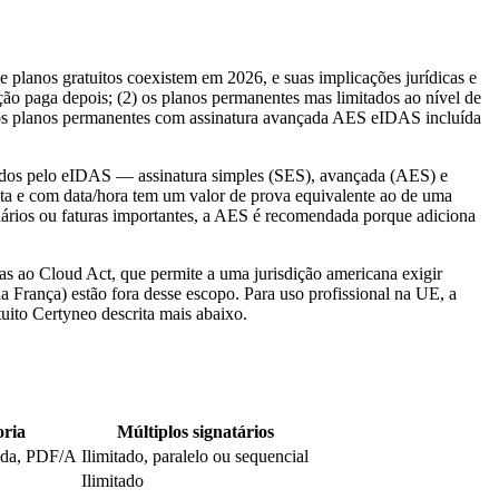
e planos gratuitos coexistem em 2026, e suas implicações jurídicas e
ão paga depois; (2) os planos permanentes mas limitados ao nível de
3) os planos permanentes com assinatura avançada AES eIDAS incluída
inidos pelo eIDAS — assinatura simples (SES), avançada (AES) e
eta e com data/hora tem um valor de prova equivalente ao de uma
iários ou faturas importantes, a AES é recomendada porque adiciona
s ao Cloud Act, que permite a uma jurisdição americana exigir
França) estão fora desse escopo. Para uso profissional na UE, a
uito Certyneo descrita mais abaixo.
oria
Múltiplos signatários
cada, PDF/A
Ilimitado, paralelo ou sequencial
Ilimitado