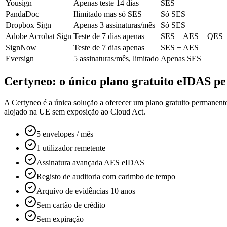
Yousign
Apenas teste 14 dias
SES
PandaDoc
Ilimitado mas só SES
Só SES
Dropbox Sign
Apenas 3 assinaturas/mês
Só SES
Adobe Acrobat Sign
Teste de 7 dias apenas
SES + AES + QES
SignNow
Teste de 7 dias apenas
SES + AES
Eversign
5 assinaturas/mês, limitado
Apenas SES
Certyneo: o único plano gratuito eIDAS p
A Certyneo é a única solução a oferecer um plano gratuito permanen
alojado na UE sem exposição ao Cloud Act.
5 envelopes / mês
1 utilizador remetente
Assinatura avançada AES eIDAS
Registo de auditoria com carimbo de tempo
Arquivo de evidências 10 anos
Sem cartão de crédito
Sem expiração