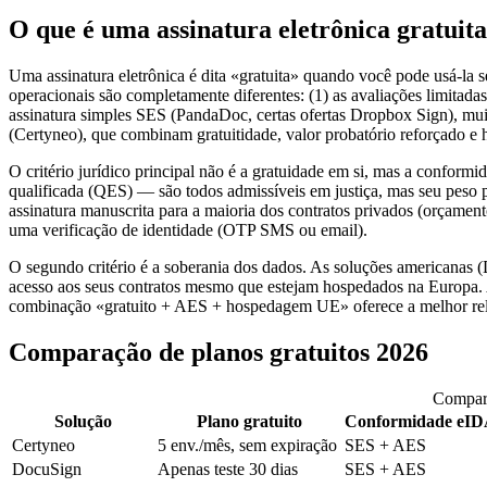
O que é uma assinatura eletrônica gratuit
Uma assinatura eletrônica é dita «gratuita» quando você pode usá-la s
operacionais são completamente diferentes: (1) as avaliações limitad
assinatura simples SES (PandaDoc, certas ofertas Dropbox Sign), mui
(Certyneo), que combinam gratuitidade, valor probatório reforçado 
O critério jurídico principal não é a gratuidade em si, mas a confo
qualificada (QES) — são todos admissíveis em justiça, mas seu peso 
assinatura manuscrita para a maioria dos contratos privados (orçame
uma verificação de identidade (OTP SMS ou email).
O segundo critério é a soberania dos dados. As soluções americanas 
acesso aos seus contratos mesmo que estejam hospedados na Europa. A
combinação «gratuito + AES + hospedagem UE» oferece a melhor relaçã
Comparação de planos gratuitos 2026
Compara
Solução
Plano gratuito
Conformidade eI
Certyneo
5 env./mês, sem expiração
SES + AES
DocuSign
Apenas teste 30 dias
SES + AES