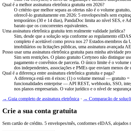
Qual é a melhor assinatura eletrônica gratuita em 2026?
O critério que melhor separa as ofertas não é o volume gratu
oferecê-lo gratuitamente em 2026: 5 envelopes/mês sem expir
temporários (30 e 14 dias), PandaDoc limita ao nível SES, e A
barato que os concorrentes equivalentes.
Uma assinatura eletrônica gratuita tem realmente validade jurídica?
Sim, desde que a solução seja conforme ao regulamento eIDAS
completo é aceitável como prova nos 27 Estados-membros da UE
imobiliários ou licitações públicas, uma assinatura avançada A
Posso usar uma assinatura eletrônica gratuita para minha atividade pro
Sim sem restrições. O plano gratuito Certyneo não distingue uso
pagamento e convênios de parceria. O único limite é o volume 
dos independentes, associações e PMEs que enviam menos de u
Qual é a diferença entre assinatura eletrônica gratuita e paga?
A diferença está em 4 eixos: (1) o volume mensal — gratuito = 
funcionalidades enterprise — API REST, webhooks, SSO, integr
nos planos empresariais. O valor jurídico e o nível de segura
→
Guia completo de assinatura eletrônica
·
→
Comparação de soluçõ
Crie a sua conta gratuita
Sem cartão de crédito. 5 envelopes/mês, conformes eIDAS, alojados 