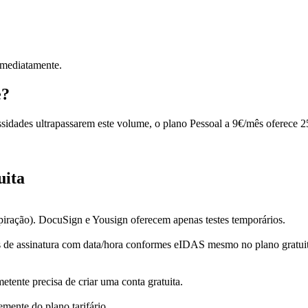
imediatamente.
e?
ssidades ultrapassarem este volume, o plano Pessoal a 9€/mês oferece 
uita
piração). DocuSign e Yousign oferecem apenas testes temporários.
de assinatura com data/hora conformes eIDAS mesmo no plano gratuito.
tente precisa de criar uma conta gratuita.
mente do plano tarifário.