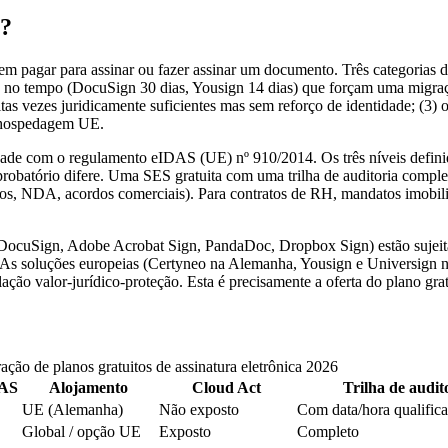
a?
em pagar para assinar ou fazer assinar um documento. Três categorias d
as no tempo (DocuSign 30 dias, Yousign 14 dias) que forçam uma migraç
tas vezes juridicamente suficientes mas sem reforço de identidade; (
e hospedagem UE.
rmidade com o regulamento eIDAS (UE) nº 910/2014. Os três níveis def
probatório difere. Uma SES gratuita com uma trilha de auditoria compl
ntos, NDA, acordos comerciais). Para contratos de RH, mandatos imobil
(DocuSign, Adobe Acrobat Sign, PandaDoc, Dropbox Sign) estão sujeita
s soluções europeias (Certyneo na Alemanha, Yousign e Universign na 
o valor-jurídico-proteção. Esta é precisamente a oferta do plano grat
ção de planos gratuitos de assinatura eletrônica 2026
DAS
Alojamento
Cloud Act
Trilha de audit
UE (Alemanha)
Não exposto
Com data/hora qualifi
Global / opção UE
Exposto
Completo