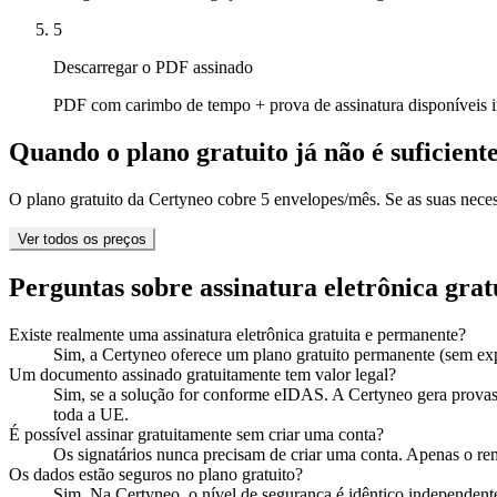
5
Descarregar o PDF assinado
PDF com carimbo de tempo + prova de assinatura disponíveis 
Quando o plano gratuito já não é suficient
O plano gratuito da Certyneo cobre 5 envelopes/mês. Se as suas nece
Ver todos os preços
Perguntas sobre assinatura eletrônica grat
Existe realmente uma assinatura eletrônica gratuita e permanente?
Sim, a Certyneo oferece um plano gratuito permanente (sem ex
Um documento assinado gratuitamente tem valor legal?
Sim, se a solução for conforme eIDAS. A Certyneo gera provas 
toda a UE.
É possível assinar gratuitamente sem criar uma conta?
Os signatários nunca precisam de criar uma conta. Apenas o reme
Os dados estão seguros no plano gratuito?
Sim. Na Certyneo, o nível de segurança é idêntico independente