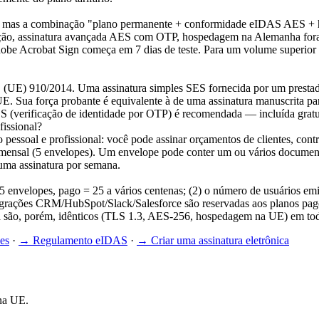
ito, mas a combinação "plano permanente + conformidade eIDAS AES + 
ação, assinatura avançada AES com OTP, hospedagem na Alemanha fora
dobe Acrobat Sign começa em 7 dias de teste. Para um volume superior 
 (UE) 910/2014. Uma assinatura simples SES fornecida por um prestad
. Sua força probante é equivalente à de uma assinatura manuscrita pa
ES (verificação de identidade por OTP) é recomendada — incluída gratu
fissional?
 pessoal e profissional: você pode assinar orçamentos de clientes, cont
mensal (5 envelopes). Um envelope pode conter um ou vários documento
ma assinatura por semana.
5 envelopes, pago = 25 a vários centenas; (2) o número de usuários emis
ações CRM/HubSpot/Slack/Salesforce são reservadas aos planos pagos; 
nça são, porém, idênticos (TLS 1.3, AES-256, hospedagem na UE) em to
es
·
→
Regulamento eIDAS
·
→
Criar uma assinatura eletrônica
na UE.