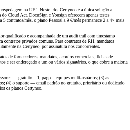
hospedagem na UE". Neste trio, Certyneo é a única solução a
 do Cloud Act. DocuSign e Yousign oferecem apenas testes
a 5 contratos/mês, o plano Pessoal a 9 €/mês permanece 2 a 4× mais
or qualificado e acompanhada de um audit trail com timestamp
ra contratos privados comuns. Para contratos de RH, mandatos
itamente na Certyneo, por assinatura nos concorrentes.
ratos de fornecedores, mandatos, acordos comerciais, fichas de
s e ser endereçado a um ou vários signatários, o que cobre a maioria
sores — gratuito = 1, pago = equipes multi-usuários; (3) as
(4) o suporte — email padrão no gratuito, prioritário ou dedicado
dos os planos Certyneo.