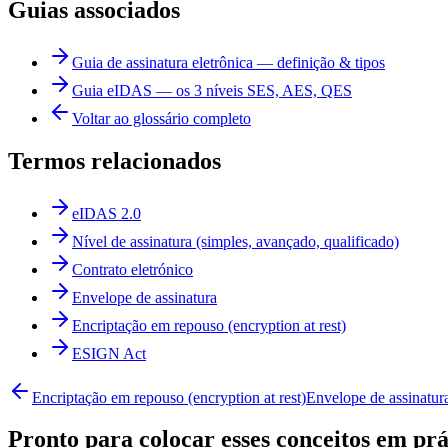
Guias associados
Guia de assinatura eletrônica — definição & tipos
Guia eIDAS — os 3 níveis SES, AES, QES
Voltar ao glossário completo
Termos relacionados
eIDAS 2.0
Nível de assinatura (simples, avançado, qualificado)
Contrato eletrónico
Envelope de assinatura
Encriptação em repouso (encryption at rest)
ESIGN Act
Encriptação em repouso (encryption at rest)
Envelope de assinatur
Pronto para colocar esses conceitos em prá