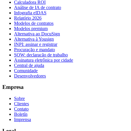
Calculadora ROI
Análise de IA de contrato
Infografia eIDAS
Relatório 2026
Modelos de contratos
Modelos premium
Alternativa ao DocuSign
Alternativa à Yousign
INPI: assinar e registrar
Procuração e mandato
SOW: declaração de trabalho
Assinatura eletrônica por cidade
Central de ajuda
Comunidade
Desenvolvedores
Empresa
Sobre
Clientes
Contato
Boletín
Imprensa
Legal