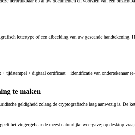
s deze herbruikbaar op al uw documenten en voorzien van een onzichtb
igrafisch lettertype of een afbeelding van uw gescande handtekening. He
 + tijdstempel + digitaal certificaat + identificatie van ondertekenaar 
ing te maken
ridische geldigheid zolang de cryptografische laag aanwezig is. De ke
eeft het vingergebaar de meest natuurlijke weergave; op desktop vraag