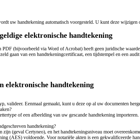
wordt uw handtekening automatisch voorgesteld. U kunt deze wijzigen
 geldige elektronische handtekening
PDF (bijvoorbeeld via Word of Acrobat) heeft geen juridische waarde: 
eld gaan van een handtekeningcertificaat, een tijdstempel en een audit 
n elektronische handtekening
typ, valideer. Eenmaal gemaakt, kunt u deze op al uw documenten herg
maken?
 lettertype of een afbeelding van uw gescande handtekening importeren.
andgeschreven handtekening?
ijn (geval Certyneo), en het handtekeningsniveau moet overeenkomen m
ng (AES) voldoende. Voor notariële akten is een gekwalificeerde han