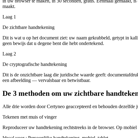
in uw browser te maken, in 30 seconden, gratis. Eenmaal gemaakt, i
maakt.
Laag 1
De zichtbare handtekening
Dit is wat u op het document ziet: uw naam gekrabbeld, getypt in kall
geen bewijs dat u degene bent die hebt ondertekend.
Laag 2
De cryptografische handtekening
Dit is de onzichtbare laag die juridische waarde geeft: documentafdruk
een afbeelding — vervalsbaar en betwistbaar.
De 3 methoden om uw zichtbare handteken
Alle drie worden door Certyneo geaccepteerd en behouden dezelfde ju
Tekenen met muis of vinger
Reproduceer uw handtekening rechtstreeks in de browser. Op mobiel g
Ideaal voor
:
Persoonlijke handtekening, mobiel, tablet