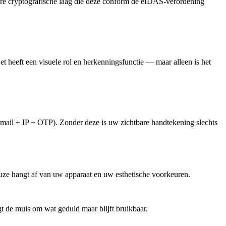
are cryptografische laag die deze conform de eIDAS-verordening
t heeft een visuele rol en herkenningsfunctie — maar alleen is het
(e-mail + IP + OTP). Zonder deze is uw zichtbare handtekening slechts
uze hangt af van uw apparaat en uw esthetische voorkeuren.
t de muis om wat geduld maar blijft bruikbaar.