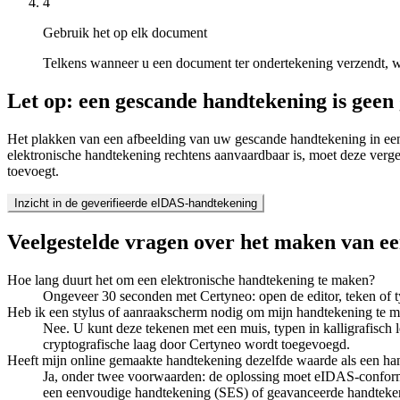
4
Gebruik het op elk document
Telkens wanneer u een document ter ondertekening verzendt, 
Let op: een gescande handtekening is geen
Het plakken van een afbeelding van uw gescande handtekening in een 
elektronische handtekening rechtens aanvaardbaar is, moet deze vergez
toevoegt.
Inzicht in de geverifieerde eIDAS-handtekening
Veelgestelde vragen over het maken van ee
Hoe lang duurt het om een elektronische handtekening te maken?
Ongeveer 30 seconden met Certyneo: open de editor, teken of 
Heb ik een stylus of aanraakscherm nodig om mijn handtekening te 
Nee. U kunt deze tekenen met een muis, typen in kalligrafisch
cryptografische laag door Certyneo wordt toegevoegd.
Heeft mijn online gemaakte handtekening dezelfde waarde als een h
Ja, onder twee voorwaarden: de oplossing moet eIDAS-conform z
een eenvoudige handtekening (SES) of geavanceerde handtekeni