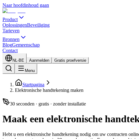
Naar hoofdinhoud gaan
Product
Oplossingen
Beveiliging
Tarieven
Bronnen
Blog
Gemeenschap
Contact
NL-BE
Aanmelden
Gratis proefversie
Menu
Startpagina
Elektronische handtekening maken
30 seconden · gratis · zonder installatie
Maak een elektronische handtek
Hebt u een elektronische handtekening nodig om uw contracten online