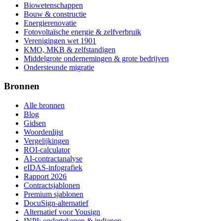
Biowetenschappen
Bouw & constructie
Energierenovatie
Fotovoltaïsche energie & zelfverbruik
Verenigingen wet 1901
KMO, MKB & zelfstandigen
Middelgrote ondernemingen & grote bedrijven
Ondersteunde migratie
Bronnen
Alle bronnen
Blog
Gidsen
Woordenlijst
Vergelijkingen
ROI-calculator
AI-contractanalyse
eIDAS-infografiek
Rapport 2026
Contractsjablonen
Premium sjablonen
DocuSign-alternatief
Alternatief voor Yousign
INPI: ondertekenen & indienen