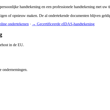
ersoonlijke handtekening en een professionele handtekening met uw tit
gen of opnieuw maken. De al ondertekende documenten blijven geldig
line ondertekenen
·
→
Gecertificeerde eIDAS-handtekening
g
ehost in de EU.
ne ondernemingen.