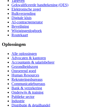
Tarieven
Gekwalificeerde handtekening (QES)
Elektronische zegel
Bulkverzending
Digitale kluis
AI-contractgenerator
Beveiliging
Wijzigingenlogboek
Routekaart
Oplossingen
Alle oplossingen
Advocaten & kantoren
Accountants & salarisbeheer
Gezondheidszorg
Onroerend goed
Human Resources
Rekruteringsbureaus
Communicatiebureaus
Bank & verzekering
Onderwijs & training
Publieke sector
Industrie
Distributie & detailhandel