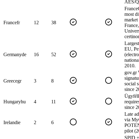
AES/Q
France
most d
market
France
fr
12
38
France,
Univer
certinom
Largest
EU, Pe
Germany
de
16
52
(electr
nationa
2010.
gov.gr 
signatu
Greece
gr
3
8
social 
since 2
Ügyfélk
Hungary
hu
4
11
require
since 2
Late ad
via M
Ireland
ie
2
6
POTEN
pilot (
SPID +