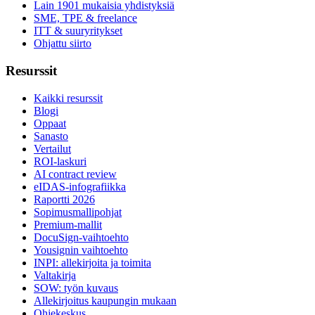
Lain 1901 mukaisia yhdistyksiä
SME, TPE & freelance
ITT & suuryritykset
Ohjattu siirto
Resurssit
Kaikki resurssit
Blogi
Oppaat
Sanasto
Vertailut
ROI-laskuri
AI contract review
eIDAS-infografiikka
Raportti 2026
Sopimusmallipohjat
Premium-mallit
DocuSign-vaihtoehto
Yousignin vaihtoehto
INPI: allekirjoita ja toimita
Valtakirja
SOW: työn kuvaus
Allekirjoitus kaupungin mukaan
Ohjekeskus