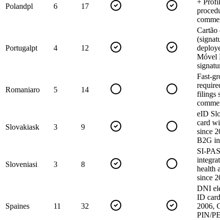
+ Profi
Poland
pl
6
17
proced
commer
Cartão
(signat
Portugal
pt
4
12
deploy
Móvel D
signatu
Fast-g
requir
Romania
ro
5
14
filings
commer
eID Slo
card w
Slovakia
sk
3
9
since 2
B2G in
SI-PASS
integra
Slovenia
si
3
8
health 
since 2
DNI ele
ID card
Spain
es
11
32
2006, 
PIN/P