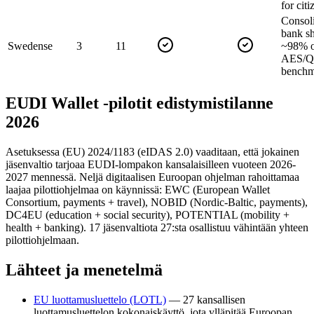
for cit
Consol
bank sh
Sweden
se
3
11
~98% of
AES/QE
benchm
EUDI Wallet -pilotit edistymistilanne
2026
Asetuksessa (EU) 2024/1183 (eIDAS 2.0) vaaditaan, että jokainen
jäsenvaltio tarjoaa EUDI-lompakon kansalaisilleen vuoteen 2026-
2027 mennessä. Neljä digitaalisen Euroopan ohjelman rahoittamaa
laajaa pilottiohjelmaa on käynnissä: EWC (European Wallet
Consortium, payments + travel), NOBID (Nordic-Baltic, payments),
DC4EU (education + social security), POTENTIAL (mobility +
health + banking). 17 jäsenvaltiota 27:sta osallistuu vähintään yhteen
pilottiohjelmaan.
Lähteet ja menetelmä
EU luottamusluettelo (LOTL)
—
27 kansallisen
luottamusluettelon kokonaiskäyttö, jota ylläpitää Euroopan