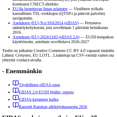
komission CNECT-direktio.
EU:lla luotettavan listan selaimen
—
Virallinen työkalu
kansallisten TSL-verkkojen (QTSP:t ja pätevät palvelut)
navigointiin.
Asetuksen (EU) N:o 910/2014 (eIDAS)
—
Perustava
sääntelykehyksestä, jota sovelletaan 1 päivästä heinäkuuta
2016.
Asetuksen (EU) 2024/1183 (eIDAS 2.0)
—
EUDI-lompakon
käyttöönotto, asteittain sovellettava 2026-2027
Tiedot on julkaistu Creative Commons CC BY 4.0 vapaasti mainittu
Lähteä: Certyneo, EU LOTL . Lisätietoja tai CSV-vientiä varten ota
yhteyttä /contact-sivulla.
- Enemmänkin
Täydellinen eIDAS-opas
EIDAS 2.0 EUDI Wallet -oppaja
EIDAS-kirjaimen kulku
Raportti Ranskan allekirjoitusasema 2026