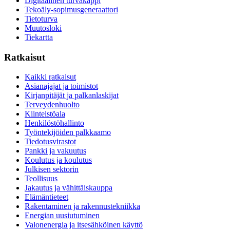
Digitaalinen turvakappi
Tekoäly-sopimusgeneraattori
Tietoturva
Muutosloki
Tiekartta
Ratkaisut
Kaikki ratkaisut
Asianajajat ja toimistot
Kirjanpitäjät ja palkanlaskijat
Terveydenhuolto
Kiinteistöala
Henkilöstöhallinto
Työntekijöiden palkkaamo
Tiedotusvirastot
Pankki ja vakuutus
Koulutus ja koulutus
Julkisen sektorin
Teollisuus
Jakautus ja vähittäiskauppa
Elämäntieteet
Rakentaminen ja rakennustekniikka
Energian uusiutuminen
Valonenergia ja itsesähköinen käyttö