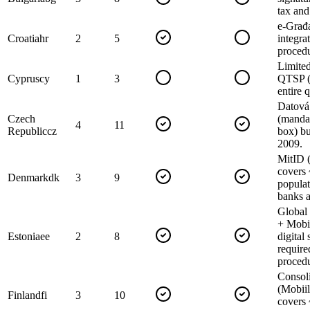
tax and
e-Građa
Croatia
hr
2
5
integra
procedu
Limited
Cyprus
cy
1
3
QTSP (
entire 
Datová
Czech
(mandat
4
11
Republic
cz
box) bu
2009.
MitID 
covers 
Denmark
dk
3
9
populat
banks a
Global
+ Mobi
Estonia
ee
2
8
digital 
require
procedu
Consol
(Mobiil
Finland
fi
3
10
covers 