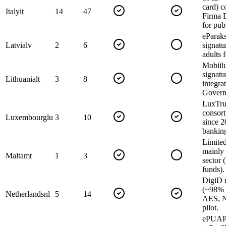
card) c
Italy
it
14
47
Firma 
for pub
eParaks
Latvia
lv
2
6
signatu
adults 
Mobiilu
signatu
Lithuania
lt
3
8
integrat
Govern
LuxTrus
consor
Luxembourg
lu
3
10
since 2
banking
Limite
mainly 
Malta
mt
1
3
sector 
funds).
DigiD 
(~98% o
Netherlands
nl
5
14
AES, 
pilot.
ePUAP (