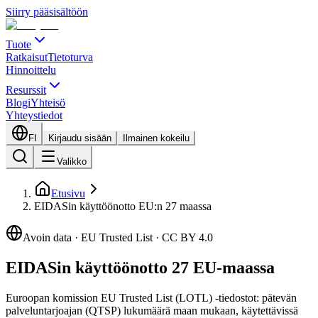
Siirry pääsisältöön
Tuote
Ratkaisut
Tietoturva
Hinnoittelu
Resurssit
Blogi
Yhteisö
Yhteystiedot
FI
Kirjaudu sisään
Ilmainen kokeilu
Valikko
Etusivu
EIDASin käyttöönotto EU:n 27 maassa
Avoin data · EU Trusted List · CC BY 4.0
EIDASin käyttöönotto 27 EU-maassa
Euroopan komission EU Trusted List (LOTL) -tiedostot: pätevän
palveluntarjoajan (QTSP) lukumäärä maan mukaan, käytettävissä