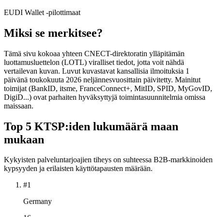
EUDI Wallet -pilottimaat
Miksi se merkitsee?
Tämä sivu kokoaa yhteen CNECT-direktoratin ylläpitämän
luottamusluettelon (LOTL) viralliset tiedot, jotta voit nähdä
vertailevan kuvan. Luvut kuvastavat kansallisia ilmoituksia 1
päivänä toukokuuta 2026 neljännesvuosittain päivitetty. Mainitut
toimijat (BankID, itsme, FranceConnect+, MitID, SPID, MyGovID,
DigiD...) ovat parhaiten hyväksyttyjä toimintasuunnitelmia omissa
maissaan.
Top 5 KTSP:iden lukumäärä maan
mukaan
Kykyisten palveluntarjoajien tiheys on suhteessa B2B-markkinoiden
kypsyyden ja erilaisten käyttötapausten määrään.
#1
Germany