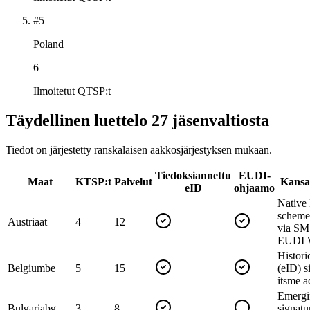
#5
Poland
6
Ilmoitetut QTSP:t
Täydellinen luettelo 27 jäsenvaltiosta
Tiedot on järjestetty ranskalaisen aakkosjärjestyksen mukaan.
Tiedoksiannettu
EUDI-
Maat
KTSP:t
Palvelut
Kansal
eID
ohjaamo
Native
scheme 
Austria
at
4
12
via S
EUDI Wa
Histori
Belgium
be
5
15
(eID) s
itsme a
Emergin
Bulgaria
bg
3
8
signatu