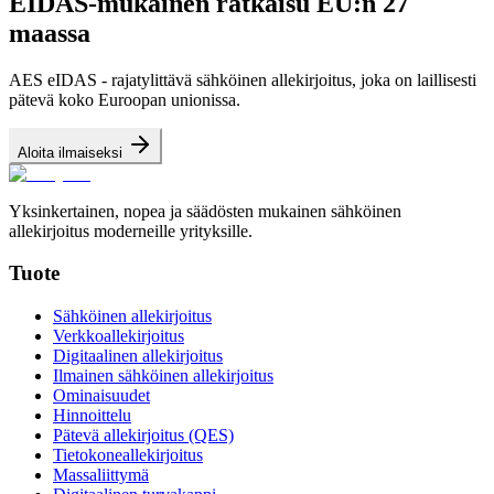
EIDAS-mukainen ratkaisu EU:n 27
maassa
AES eIDAS - rajatylittävä sähköinen allekirjoitus, joka on laillisesti
pätevä koko Euroopan unionissa.
Aloita ilmaiseksi
Yksinkertainen, nopea ja säädösten mukainen sähköinen
allekirjoitus moderneille yrityksille.
Tuote
Sähköinen allekirjoitus
Verkkoallekirjoitus
Digitaalinen allekirjoitus
Ilmainen sähköinen allekirjoitus
Ominaisuudet
Hinnoittelu
Pätevä allekirjoitus (QES)
Tietokoneallekirjoitus
Massaliittymä