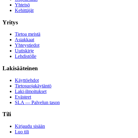
Yhteisö
Kehittäjät
Yritys
Tietoa meistä
Asiakkaat
Yhteystiedot
Uutiskirje
Lehdistölle
Lakisääteinen
Käyttöehdot
Tietosuojakäytäntö
Laki-ilmoitukset
Evästeet
SLA — Palvelun tason
Tili
Kirjaudu sisään
Luo tili