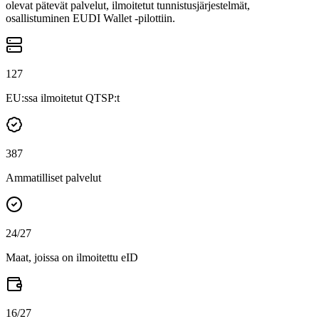
olevat pätevät palvelut, ilmoitetut tunnistusjärjestelmät,
osallistuminen EUDI Wallet -pilottiin.
127
EU:ssa ilmoitetut QTSP:t
387
Ammatilliset palvelut
24
/27
Maat, joissa on ilmoitettu eID
16
/27