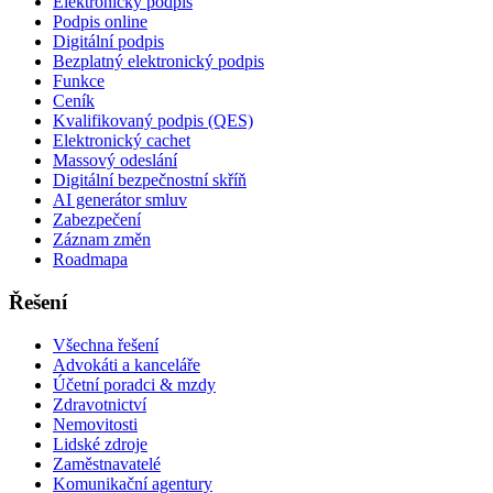
Elektronický podpis
Podpis online
Digitální podpis
Bezplatný elektronický podpis
Funkce
Ceník
Kvalifikovaný podpis (QES)
Elektronický cachet
Massový odeslání
Digitální bezpečnostní skříň
AI generátor smluv
Zabezpečení
Záznam změn
Roadmapa
Řešení
Všechna řešení
Advokáti a kanceláře
Účetní poradci & mzdy
Zdravotnictví
Nemovitosti
Lidské zdroje
Zaměstnavatelé
Komunikační agentury