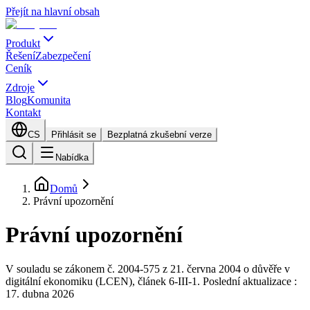
Přejít na hlavní obsah
Produkt
Řešení
Zabezpečení
Ceník
Zdroje
Blog
Komunita
Kontakt
CS
Přihlásit se
Bezplatná zkušební verze
Nabídka
Domů
Právní upozornění
Právní upozornění
V souladu se zákonem č. 2004-575 z 21. června 2004 o důvěře v
digitální ekonomiku (LCEN), článek 6-III-1. Poslední aktualizace :
17. dubna 2026