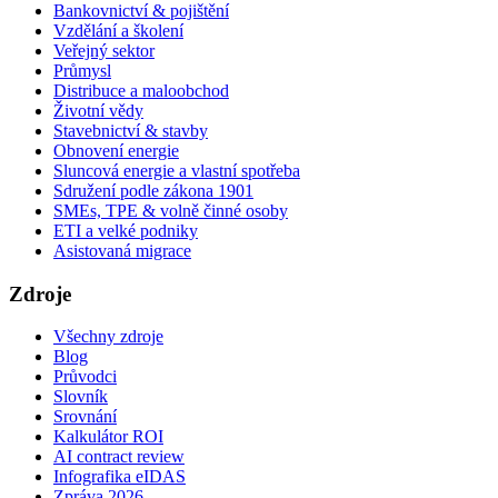
Bankovnictví & pojištění
Vzdělání a školení
Veřejný sektor
Průmysl
Distribuce a maloobchod
Životní vědy
Stavebnictví & stavby
Obnovení energie
Sluncová energie a vlastní spotřeba
Sdružení podle zákona 1901
SMEs, TPE & volně činné osoby
ETI a velké podniky
Asistovaná migrace
Zdroje
Všechny zdroje
Blog
Průvodci
Slovník
Srovnání
Kalkulátor ROI
AI contract review
Infografika eIDAS
Zpráva 2026