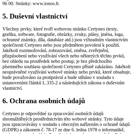
96 00. Stránky: www.ionos.fr.
5. Duševní vlastnictví
Všechny prvky, které tvoří webovou stránku Certyneo (texty,
grafika, software, fotografie, obrázky, zvuky, plány, jména, loga,
ochranné známky, díla, databáze atd.) jsou výhradním vlastnictvím
společnosti Certyneo nebo jsou předmětem povolení k použití.
Jakékoli rozmnožování, zobrazování, změna, zveřejnění,
přizpůsobení nebo využívání všech nebo některých těchto prvků,
bez ohledu na prostředek nebo postup, je bez předchozího
písemného souhlasu společnosti Certyneo přísně zakázáno. Jakékoli
neoprávněné využívání webové stránky nebo prvků, které obsahuje,
bude považováno za protiprávní a bude stíháno v souladu s
ustanoveními článků L.335-2 a následujících zákona o duševním
vlastnictví.
6. Ochrana osobních údajů
Certyneo je odpovědné za zpracování osobních údajů
shromážděných prostřednictvím této webové stránky. Tyto údaje
jsou zpracovávány v souladu s obecným nařízením o ochraně údajů
(GDPR) a zákonem č. 78-17 ze dne 6. ledna 1978 o informatikě,