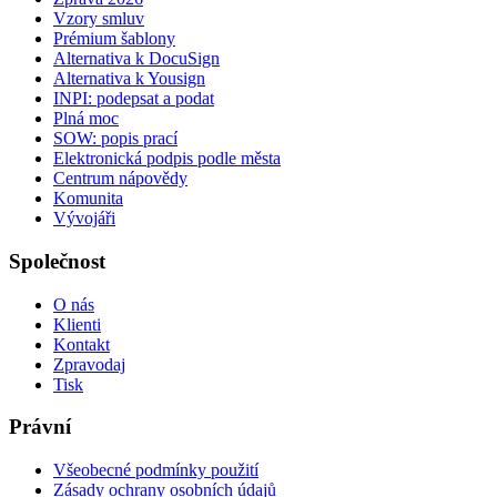
Vzory smluv
Prémium šablony
Alternativa k DocuSign
Alternativa k Yousign
INPI: podepsat a podat
Plná moc
SOW: popis prací
Elektronická podpis podle města
Centrum nápovědy
Komunita
Vývojáři
Společnost
O nás
Klienti
Kontakt
Zpravodaj
Tisk
Právní
Všeobecné podmínky použití
Zásady ochrany osobních údajů