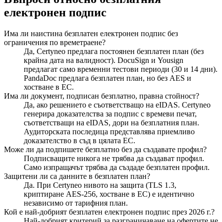
електронен подпис
Има ли наистина безплатен електронен подпис без
ограничения по времетраене?
Да, Certyneo предлага постоянен безплатен план (без
крайна дата на валидност). DocuSign и Yousign
предлагат само временни тестови периоди (30 и 14 дни).
PandaDoc предлага безплатен план, но без AES и
хостване в ЕС.
Има ли документ, подписан безплатно, правна стойност?
Да, ако решението е съответстващо на eIDAS. Certyneo
генерира доказателства за подпис с времеви печат,
съответстващи на eIDAS, дори на безплатния план.
Аудиторската последица представлява приемливо
доказателство в съд в цялата ЕС.
Може ли да подпишете безплатно без да създавате профил?
Подписващите никога не трябва да създават профил.
Само изпращачът трябва да създаде безплатен профил.
Защитени ли са данните в безплатен план?
Да. При Certyneo нивото на защита (TLS 1.3,
криптиране AES-256, хостване в ЕС) е идентично
независимо от тарифния план.
Кой е най-добрият безплатен електронен подпис през 2026 г.?
Най-добрият критерий за разграничаване на офертите не