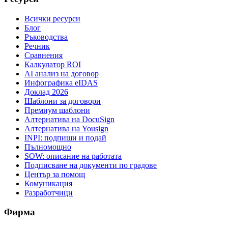
Всички ресурси
Блог
Ръководства
Речник
Сравнения
Калкулатор ROI
AI анализ на договор
Инфографика eIDAS
Доклад 2026
Шаблони за договори
Премиум шаблони
Алтернатива на DocuSign
Алтернатива на Yousign
INPI: подпиши и подай
Пълномощно
SOW: описание на работата
Подписване на документи по градове
Център за помощ
Комуникация
Разработчици
Фирма