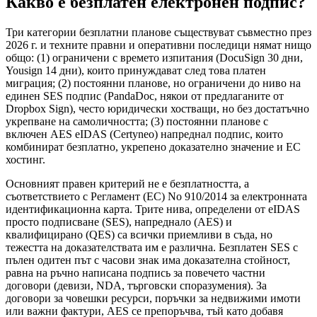
Какво е безплатен електронен подпис?
Три категории безплатни планове съществуват съвместно през
2026 г. и техните правни и оперативни последици нямат нищо
общо: (1) ограничени с времето изпитания (DocuSign 30 дни,
Yousign 14 дни), които принуждават след това платен
миграция; (2) постоянни планове, но ограничени до ниво на
единен SES подпис (PandaDoc, някои от предлаганите от
Dropbox Sign), често юридически хостващи, но без достатъчно
укрепване на самоличността; (3) постоянни планове с
включен AES eIDAS (Certyneo) напреднал подпис, които
комбинират безплатно, укрепено доказателно значение и ЕС
хостинг.
Основният правен критерий не е безплатността, а
съответствието с Регламент (ЕС) No 910/2014 за електронната
идентификационна карта. Трите нива, определени от eIDAS
просто подписване (SES), напреднало (AES) и
квалифицирано (QES) са всички приемливи в съда, но
тежестта на доказателствата им е различна. Безплатен SES с
пълен одитен път с часови знак има доказателна стойност,
равна на ръчно написана подпись за повечето частни
договори (девизи, NDA, търговски споразумения). За
договори за човешки ресурси, поръчки за недвижими имоти
или важни фактури, AES се препоръчва, тъй като добавя