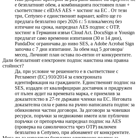
е безплатният обем, а комбинацията постоянен план +
съответствие с eIDAS AES + хостинг на ЕС . От тези
три, Certyneo е единственият вариант, който ще го
предлага безплатно през 2026 г.: 5 плика/месец без
изтичане на срока, напреднал AES подпис с OTP,
хостинг в Германия извън Cloud Act. DocuSign и Yousign
предлагат само временни изпитания (30 и 14 дни),
PandaDoc ограничава до ниво SES, а Adobe Acrobat Sign
започва с 7 дни изпитание. За обем над 5 договора/
месец, Личният план остава по-евтин от конкурентите.
Дали безплатният електронен подпис наистина има правна
стойност?
Да, при условие че решението е в съответствие с
Регламент (ЕС) 910/2014 за електронната
идентификация на гражданите. Единственият подпис на
SES, издаден от квалифициран доставчик и придружен
от пълен аудит на времевата марка, е приемлив за
доказателство в 27-те държави членки на ЕС. Неговата
доказателна сила е равна на ръчно написаната подпис за
обикновени частни договори. За договори за човешки
ресурси, поръчки за недвижими имоти или публични
поръчки се препоръчва напреднал подпис на AES
(проверка на самоличността чрез OTP) включен
безплатно в Certyneo, при абонамент от конкурентите.
Мога ли да използвам безплатен електронен подпис за