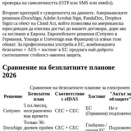
проверка на самоличността (OTP или SMS или имейл).
Вторият критерий е суверенитета на данните. Американските
решения (DocuSign, Adobe Acrobat Sign, PandaDoc, Dropbox
Sign) са обект на Cloud Act, който позволява на американска
юрисдикция да изисква достъп до вашите договори, дори ако
са хоствани в Европа. Европейските решения (Certyneo в
Германия, Yousign и Universign във Франция) са извън този
обхват. За професионална употреба в ЕС, комбинацията
безплатно + AES + хостинг в ЕС предлага най-доброто
съотношение стойност-законна защита.
Сравнение на безплатните планове
2026
Сравнение на безплатните планове за електронен 
Безплатен
Съответствие
"Актът за
Решение
Хостинг
план
с eIDAS
облаците
5 пл./месец,
ЕС
Не е
Certyneo
неограничено
СЕС + СЕС
(Германия)
подложено
във времето
Только 30-
Глобално /
DocuSign
дневен пробен
СЕС + СЕС
Подложен
опция ЕС