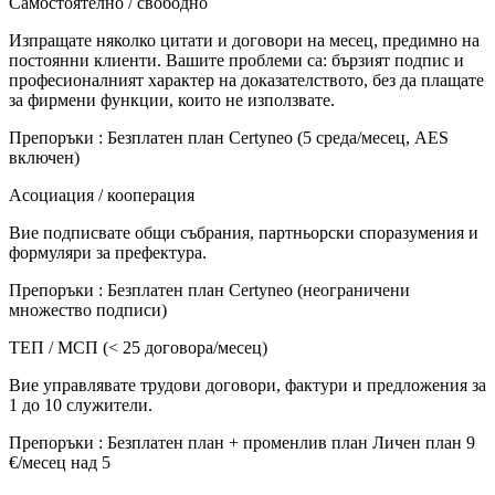
Самостоятелно / свободно
Изпращате няколко цитати и договори на месец, предимно на
постоянни клиенти. Вашите проблеми са: бързият подпис и
професионалният характер на доказателството, без да плащате
за фирмени функции, които не използвате.
Препоръки
:
Безплатен план Certyneo (5 среда/месец, AES
включен)
Асоциация / кооперация
Вие подписвате общи събрания, партньорски споразумения и
формуляри за префектура.
Препоръки
:
Безплатен план Certyneo (неограничени
множество подписи)
ТЕП / МСП (< 25 договора/месец)
Вие управлявате трудови договори, фактури и предложения за
1 до 10 служители.
Препоръки
:
Безплатен план + променлив план Личен план 9
€/месец над 5