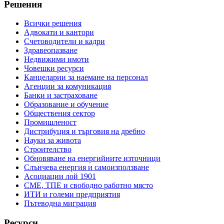
Решения
Всички решения
Адвокати и кантори
Счетоводители и кадри
Здравеопазване
Недвижими имоти
Човешки ресурси
Канцеларии за наемане на персонал
Агенции за комуникация
Банки и застраховане
Образование и обучение
Обществения сектор
Промишленост
Дистрибуция и търговия на дребно
Науки за живота
Строителство
Обновяване на енергийните източници
Слънчева енергия и самоизползване
Асоциации лой 1901
СМЕ, ТПЕ и свободно работно място
ИТИ и големи предприятия
Пътеводна миграция
Ресурси