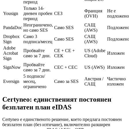
период
Только 14-
Франция
Не е
Yousign
дневен пробен
СЕЗ
(OVH)
подложено
период
Неограничено,
САЩ
PandaDoc
Само SES
Подложен
но само SES
(AWS)
Dropbox
Само 3
САЩ
Само SES
Подложен
Sign
подписа/месец
(AWS)
Adobe
Пробвайте
СЕ + СЕ +
US (Adobe
Acrobat
Изложен
само за 7 дни.
СЕК
Cloud)
Sign
Пробвайте
SignNow
СЕС + СЕС
US (AWS)
Изложен
само за 7 дни.
5 подписи/
Австрия /
Частично
Eversign
месец,
Само за SES
САЩ
изложен
ограничено
Certyneo: единственият постоянен
безплатен план eIDAS
Certyneo е единственото решение, което предлага постоянен
безплатен план (без изтичане), включително разширен