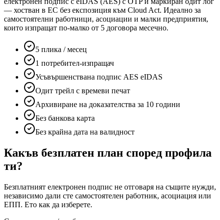
електронен подпис с eIDAS (AES) с OTP и маркиран одит лог
— хостван в ЕС без експозиция към Cloud Act. Идеално за
самостоятелни работници, асоциации и малки предприятия,
които изпращат по-малко от 5 договора месечно.
5 плика / месец
1 потребител-изпращач
Усъвършенствана подпис AES eIDAS
Одит трейл с времеви печат
Архивиране на доказателства за 10 години
Без банкова карта
Без крайна дата на валидност
Какъв безплатен план според профила
ти?
Безплатният електронен подпис не отговаря на същите нужди,
независимо дали сте самостоятелен работник, асоциация или
ЕПП. Ето как да изберете.