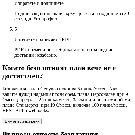
Изпратете и подпишете
Подписващият щракне върху връзката и подпише за 30
секунди, без профил.
5
Изтеглете подписания PDF
PDF с времеви печат + доказателство за подпис
достъпни незабавно.
Когато безплатният план вече не е
достатъчен?
Безплатният план Certyneo покрива 5 плика/месец. Ако
вашите нужди надвишат този обем, плана Персонален при 9
€/месец предлага 25 плика/месец. За екипи или големи обеми,
плана Стандартен при 19 €/месец включва 100 плика/месец,
REST API и webhooks.
Вижте всички цени
Въпроси относно безплатния