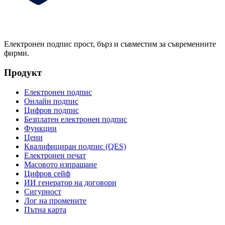
Електронен подпис прост, бърз и съвместим за съвременните
фирми.
Продукт
Електронен подпис
Онлайн подпис
Цифров подпис
Безплатен електронен подпис
Функции
Цени
Квалифициран подпис (QES)
Електронен печат
Масовото изпращане
Цифров сейф
ИИ генератор на договори
Сигурност
Лог на промените
Пътна карта