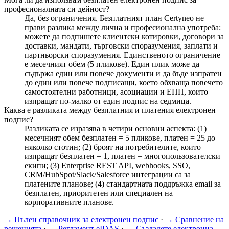
професионалната си дейност?
Да, без ограничения. Безплатният план Certyneo не
прави разлика между лична и професионална употреба:
можете да подпишете клиентски котировки, договори за
доставки, мандати, търговски споразумения, заплати и
партньорски споразумения. Единственото ограничение
е месечният обем (5 пликове). Един плик може да
съдържа един или повече документи и да бъде изпратен
до един или повече подписащи, което обхваща повечето
самостоятелни работници, асоциации и ЕПП, които
изпращат по-малко от един подпис на седмица.
Каква е разликата между безплатния и платения електронен
подпис?
Разликата се изразява в четири основни аспекта: (1)
месечният обем безплатен = 5 пликове, платен = 25 до
няколко стотин; (2) броят на потребителите, които
изпращат безплатен = 1, платен = многопользователски
екипи; (3) Enterprise REST API, webhooks, SSO,
CRM/HubSpot/Slack/Salesforce интеграции са за
платените планове; (4) стандартната поддръжка email за
безплатен, приоритетен или специален на
корпоративните планове.
→
Пълен справочник за електронен подпис
·
→
Сравнение на
решенията
·
→
Регламент eIDAS
·
→
Създадете електронна