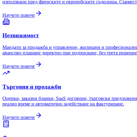
използвани пред френските и европейските съдилища. Съвмест
Научете повече
Недвижимост
Мандати за продажба и управление, жилищни и професионални 
авансово плащане директно при подписване, без трета решение
Научете повече
Търговия и продажби
Оценки, заказни бланки, SaaS договори, търговски предложения,
реално време и автоматично задействане на фактуриране.
Научете повече