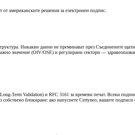
т от американските решения за електронен подпис.
труктура. Никакви данни не преминават през Съединените щати,
ажно значение (OIV/OSE) и регулирани сектори — здравеопазван
ng-Term Validation) и RFC 3161 за времеви печат. Всеки подпис
з собствено блокиране: ако напуснете Certyneo, вашите подписи