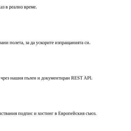
аз в реално време.
ни полета, за да ускорите изпращанията си.
 чрез нашия пълен и документиран REST API.
нствания подпис и хостинг в Европейския съюз.