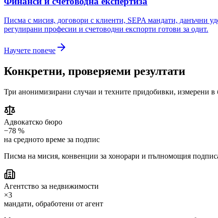
Финанси и счетоводна експертиза
Писма с мисия, договори с клиенти, SEPA мандати, данъчни уд
регулирани професии и счетоводни експорти готови за одит.
Научете повече
Конкретни, проверяеми резултати
Три анонимизирани случаи и техните придобивки, измерени в б
Адвокатско бюро
−78 %
на средното време за подпис
Писма на мисия, конвенции за хонорари и пълномощия подписан
Агентство за недвижимости
×3
мандати, обработени от агент