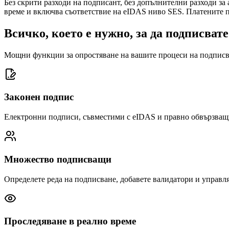
Без скрити разходи на подписант, без допълнителни разходи за
време и включва съответствие на eIDAS ниво SES. Платените пл
Всичко, което е нужно, за да подписвате
Мощни функции за опростяване на вашите процеси на подписв
Законен подпис
Електронни подписи, съвместими с eIDAS и правно обвързващ
Множество подписващи
Определете реда на подписване, добавете валидатори и управл
Проследяване в реално време