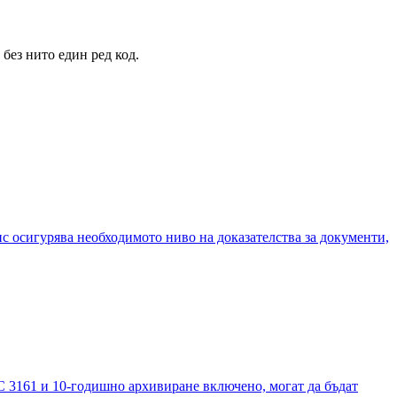
 без нито един ред код.
 осигурява необходимото ниво на доказателства за документи,
C 3161 и 10-годишно архивиране включено, могат да бъдат