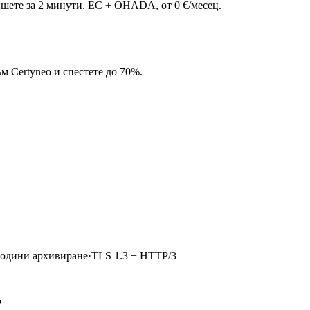
ете за 2 минути. ЕС + OHADA, от 0 €/месец.
м Certyneo и спестете до 70%.
години архивиране
·
TLS 1.3 + HTTP/3
?