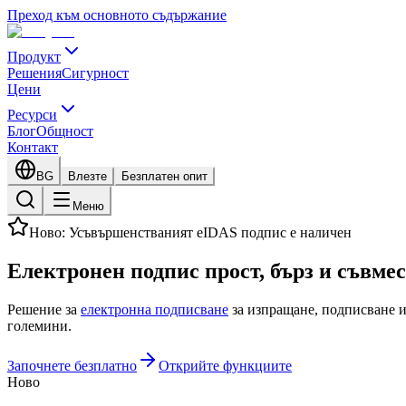
Преход към основното съдържание
Продукт
Решения
Сигурност
Цени
Ресурси
Блог
Общност
Контакт
BG
Влезте
Безплатен опит
Меню
Ново: Усъвършенстваният eIDAS подпис е наличен
Електронен подпис
прост, бърз
и съвме
Решение за
електронна подписване
за изпращане, подписване и
големини.
Започнете безплатно
Открийте функциите
Ново