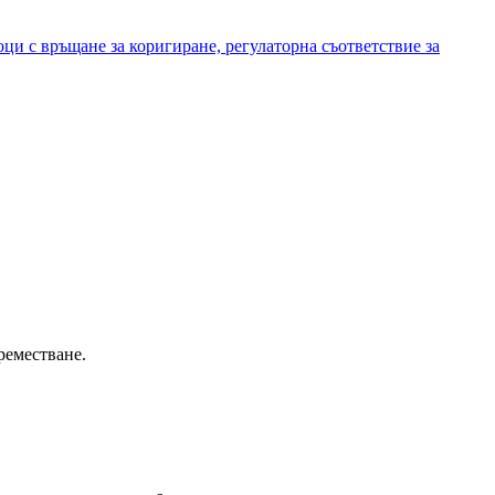
и с връщане за коригиране, регулаторна съответствие за
реместване.