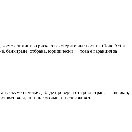
 което елиминира риска от екстериториалност на Cloud Act и
е, банкиране, отбрана, юридически — това е гаранция за
ан документ може да бъде проверен от трета страна — адвокат,
 остават валидни и наложими за целия живот.