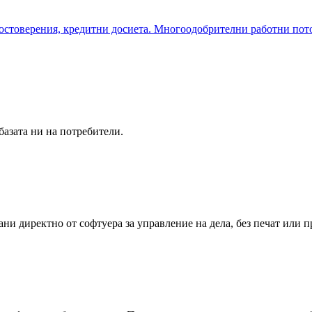
остоверения, кредитни досиета. Многоодобрителни работни потоц
азата ни на потребители.
и директно от софтуера за управление на дела, без печат или п