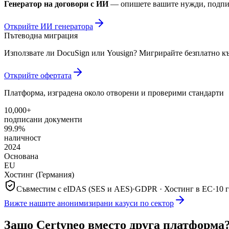
Генератор на договори с ИИ
— опишете вашите нужди, подпиш
Открийте ИИ генератора
Пътеводна миграция
Използвате ли DocuSign или Yousign? Мигрирайте безплатно къ
Открийте офертата
Платформа, изградена около отворени и проверими стандарти
10,000+
подписани документи
99.9%
наличност
2024
Основана
EU
Хостинг (Германия)
Съвместим с eIDAS (SES и AES)
·
GDPR · Хостинг в ЕС
·
10 
Вижте нашите анонимизирани казуси по сектор
Защо Certyneo вместо друга платформа