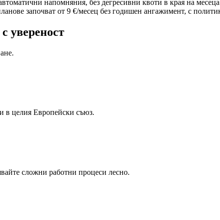
 автоматични напомняния, без дегресивни квоти в края на месец
анове започват от 9 €/месец без годишен ангажимент, с политика
 с увереност
ане.
и в целия Европейски съюз.
явайте сложни работни процеси лесно.