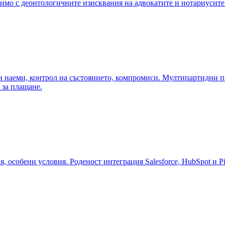
имо с деонтологичните изисквания на адвокатите и нотариусите
наеми, контрол на състоянието, компромиси. Мултипартидни под
 за плащане.
 особени условия. Роденост интеграция Salesforce, HubSpot и Pip