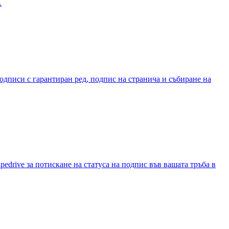
.
писи с гарантиран ред, подпис на странича и събиране на
edrive за потискане на статуса на подпис във вашата тръба в