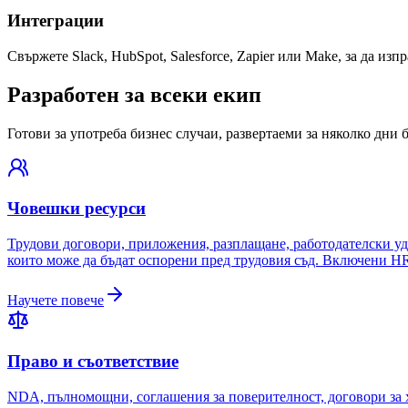
Интеграции
Свържете Slack, HubSpot, Salesforce, Zapier или Make, за да и
Разработен за всеки екип
Готови за употреба бизнес случаи, развертаеми за няколко дни
Човешки ресурси
Трудови договори, приложения, разплащане, работодателски уд
които може да бъдат оспорени пред трудовия съд. Включени H
Научете повече
Право и съответствие
NDA, пълномощни, соглашения за поверителност, договори за х