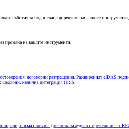
зпращате събития за подписване директно във вашите инструменти,
 без промяна на вашите инструменти.
остоверения, договорни разтрещения. Разширеният eIDAS подпис
R шаблони, налична интеграция HRIS.
онорари, писма с мисия. Дневник на аудита с времеви печат RF