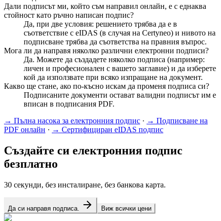
Дали подписът ми, който съм направил онлайн, е с еднаква
стойност като ръчно написан подпис?
Да, при две условия: решението трябва да е в
съответствие с eIDAS (в случая на Certyneo) и нивото на
подписване трябва да съответства на правния въпрос.
Мога ли да направя няколко различни електронни подписи?
Да. Можете да създадете няколко подписа (например:
личен и професионален с вашето заглавие) и да изберете
кой да използвате при всяко изпращане на документ.
Какво ще стане, ако по-късно искам да променя подписа си?
Подписаните документи остават валидни подписът им е
вписан в подписания PDF.
→
Пълна насока за електронния подпис
·
→
Подписване на
PDF онлайн
·
→
Сертифициран eIDAS подпис
Създайте си електронния подпис
безплатно
30 секунди, без инсталиране, без банкова карта.
Да си направя подписа.
Виж всички цени