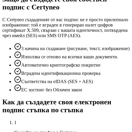
подпис с Certyneo
С Certyneo създаденият от вас подпис не е просто прилепнало
изображение: той е вграден в генериран налет цифров
сертификат X.509, свързан с вашата идентичност, потвърдена
чрез имейл (SES) или SMS OTP (AES).
3 начина на създаване (рисуване, текст, изображение)
Използва се отново на всички ваши документи.
Автоматично криптографско покритие
Вградена идентификационна проверка
Съответства на eIDAS (SES + AES)
ЕС хостинг без Облачен закон
Как да създадете своя електронен
подпис стъпка по стъпка
1