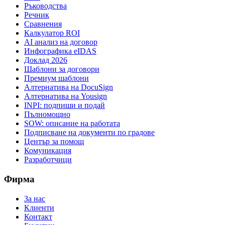
Ръководства
Речник
Сравнения
Калкулатор ROI
AI анализ на договор
Инфографика eIDAS
Доклад 2026
Шаблони за договори
Премиум шаблони
Алтернатива на DocuSign
Алтернатива на Yousign
INPI: подпиши и подай
Пълномощно
SOW: описание на работата
Подписване на документи по градове
Център за помощ
Комуникация
Разработчици
Фирма
За нас
Клиенти
Контакт