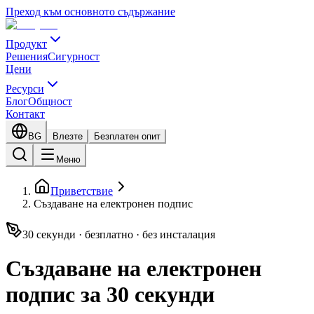
Преход към основното съдържание
Продукт
Решения
Сигурност
Цени
Ресурси
Блог
Общност
Контакт
BG
Влезте
Безплатен опит
Меню
Приветствие
Създаване на електронен подпис
30 секунди · безплатно · без инсталация
Създаване на електронен
подпис за 30 секунди