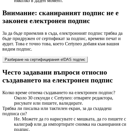
няколко в даден момент.
Внимание: сканираният подпис не е
законен електронен подпис
За да бъде приемлив в съда, електронният подпис трябва да
бъде придружен от сертификат за подпис, времеви печат и
аудит. Това е точно това, което Certyneo добавя към вашия
видим подпис.
Разбиране на сертифицирания eIDAS подпис
Често задавани въпроси относно
създаването на електронен подпис
Колко време отнема създаването на електронен подпис?
Около 30 секунди с Certyneo: отваряте редактора,
рисувате или пишете, валидирате.
Трябва ли писалка или тактилен екран, за да създадеш
подписа си?
Не. Можете да го нарисувате с мишката, да го пишете с
калиграф или да импортирате снимка на сканирания си
подпис.