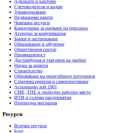
Адвокати и кантори
Счетоводители и кадри
Здравеопазване
Недвижими имоти
Човешки ресурси
Канцеларии за наемане на персонал
Агенции за комуникация
Банки и застраховане
Образование и обучение
Обществения сектор
Промишленост
Дистрибуция и търговия на дребно
Науки за живота
Строителство
Обновяване на енергийните източници
Слънчева енергия и самоизползване
Асоциации лой 1901
СМЕ, ТПЕ и свободно работно място
ИТИ и големи предприятия
Пътеводна миграция
Ресурси
Всички ресурси
Блог