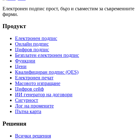
Електронен подпис прост, бърз и съвместим за съвременните
фирми.
Продукт
Електронен подпис
Онлайн подпис
Цифров подпис
Безплатен електронен подпис
Функции
Цени
Квалифициран подпис (QES)
Електронен печат
Масовото изпращане
Цифров сейф
ИИ генератор на договори
Сигурност
Лог на промените
Пътна карта
Решения
Всички решения