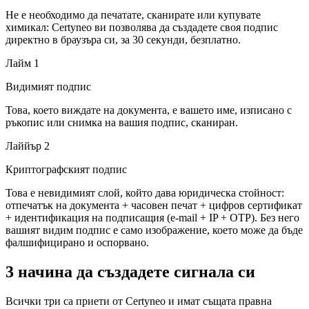
Не е необходимо да печатате, сканирате или купувате
химикал: Certyneo ви позволява да създадете своя подпис
директно в браузъра си, за 30 секунди, безплатно.
Лайм 1
Видимият подпис
Това, което виждате на документа, е вашето име, изписано с
ръкопис или снимка на вашия подпис, сканиран.
Лаййър 2
Криптографският подпис
Това е невидимият слой, който дава юридическа стойност:
отпечатък на документа + часовен печат + цифров сертификат
+ идентификация на подписащия (e-mail + IP + OTP). Без него
вашият видим подпис е само изображение, което може да бъде
фалшифицирано и оспорвано.
3 начина да създадете сигнала си
Всички три са приети от Certyneo и имат същата правна