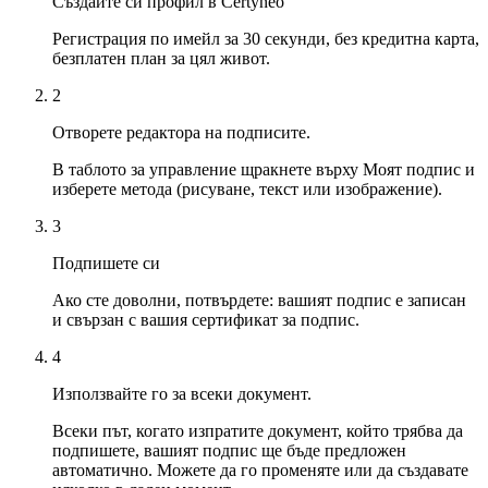
Създайте си профил в Certyneo
Регистрация по имейл за 30 секунди, без кредитна карта,
безплатен план за цял живот.
2
Отворете редактора на подписите.
В таблото за управление щракнете върху Моят подпис и
изберете метода (рисуване, текст или изображение).
3
Подпишете си
Ако сте доволни, потвърдете: вашият подпис е записан
и свързан с вашия сертификат за подпис.
4
Използвайте го за всеки документ.
Всеки път, когато изпратите документ, който трябва да
подпишете, вашият подпис ще бъде предложен
автоматично. Можете да го променяте или да създавате