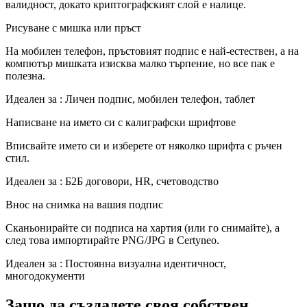
валидност, докато криптографският слой е налице.
Рисуване с мишка или пръст
На мобилен телефон, пръстовият подпис е най-естествен, а на
компютър мишката изисква малко търпение, но все пак е
полезна.
Идеален за
:
Личен подпис, мобилен телефон, таблет
Написване на името си с калиграфски шрифтове
Вписвайте името си и изберете от няколко шрифта с ръчен
стил.
Идеален за
:
Б2Б договори, HR, счетоводство
Внос на снимка на вашия подпис
Сканьонирайте си подписа на хартия (или го снимайте), а
след това импортирайте PNG/JPG в Certyneo.
Идеален за
:
Постоянна визуална идентичност,
многодокументи
Защо да създадете своя собствен