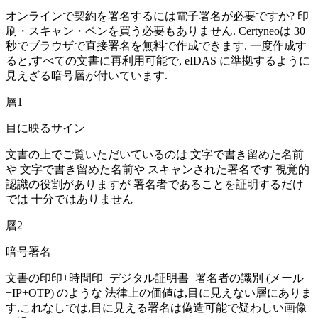
オンラインで契約を署名するには電子署名が必要ですか? 印
刷・スキャン・ペンを買う必要もありません. Certyneoは 30
秒でブラウザで直接署名を無料で作成できます. 一度作成す
ると,すべての文書に再利用可能で, eIDAS に準拠するように
見えざる暗号層が付いています.
層1
目に映るサイン
文書の上でご覧いただいているのは 文字で書き留めた名前
や 文字で書き留めた名前や スキャンされた署名です 視覚的
認識の役割がありますが 署名者であることを証明するだけ
では 十分ではありません
層2
暗号署名
文書の印印+時間印+デジタル証明書+署名者の識別 (メール
+IP+OTP) のような 法律上の価値は,目に見えない層にありま
す.これなしでは,目に見える署名は偽造可能で疑わしい画像