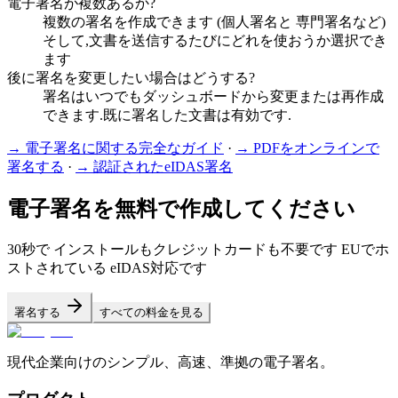
電子署名が複数あるか?
複数の署名を作成できます (個人署名と 専門署名など)
そして,文書を送信するたびにどれを使おうか選択でき
ます
後に署名を変更したい場合はどうする?
署名はいつでもダッシュボードから変更または再作成
できます.既に署名した文書は有効です.
→
電子署名に関する完全なガイド
·
→
PDFをオンラインで
署名する
·
→
認証されたeIDAS署名
電子署名を無料で作成してください
30秒で インストールもクレジットカードも不要です EUでホ
ストされている eIDAS対応です
署名する
すべての料金を見る
現代企業向けのシンプル、高速、準拠の電子署名。