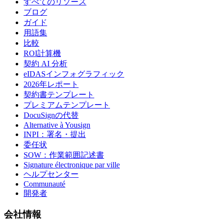
すべてのリソース
ブログ
ガイド
用語集
比較
ROI計算機
契約 AI 分析
eIDASインフォグラフィック
2026年レポート
契約書テンプレート
プレミアムテンプレート
DocuSignの代替
Alternative à Yousign
INPI：署名・提出
委任状
SOW：作業範囲記述書
Signature électronique par ville
ヘルプセンター
Communauté
開発者
会社情報