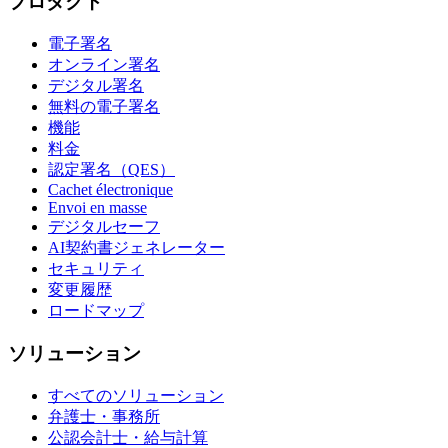
プロダクト
電子署名
オンライン署名
デジタル署名
無料の電子署名
機能
料金
認定署名（QES）
Cachet électronique
Envoi en masse
デジタルセーフ
AI契約書ジェネレーター
セキュリティ
変更履歴
ロードマップ
ソリューション
すべてのソリューション
弁護士・事務所
公認会計士・給与計算