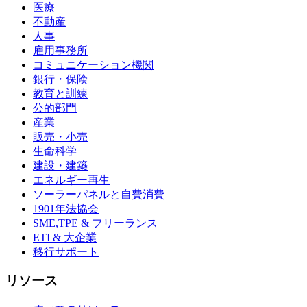
医療
不動産
人事
雇用事務所
コミュニケーション機関
銀行・保険
教育と訓練
公的部門
産業
販売・小売
生命科学
建設・建築
エネルギー再生
ソーラーパネルと自費消費
1901年法協会
SME,TPE & フリーランス
ETI & 大企業
移行サポート
リソース