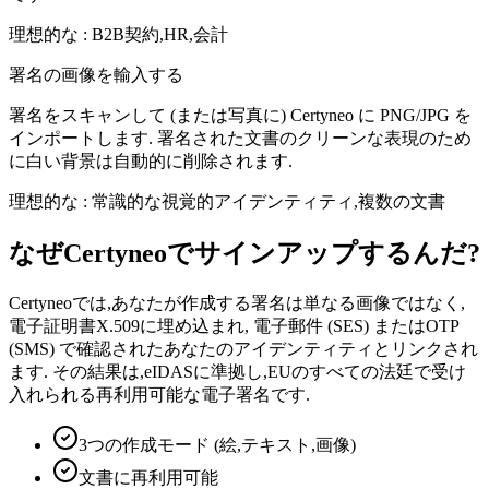
理想的な
:
B2B契約,HR,会計
署名の画像を輸入する
署名をスキャンして (または写真に) Certyneo に PNG/JPG を
インポートします. 署名された文書のクリーンな表現のため
に白い背景は自動的に削除されます.
理想的な
:
常識的な視覚的アイデンティティ,複数の文書
なぜCertyneoでサインアップするんだ?
Certyneoでは,あなたが作成する署名は単なる画像ではなく,
電子証明書X.509に埋め込まれ, 電子郵件 (SES) またはOTP
(SMS) で確認されたあなたのアイデンティティとリンクされ
ます. その結果は,eIDASに準拠し,EUのすべての法廷で受け
入れられる再利用可能な電子署名です.
3つの作成モード (絵,テキスト,画像)
文書に再利用可能