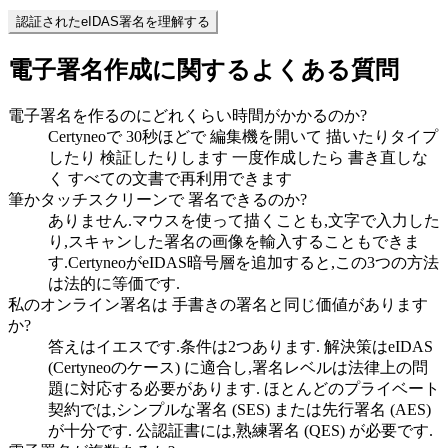
認証されたeIDAS署名を理解する
電子署名作成に関するよくある質問
電子署名を作るのにどれくらい時間がかかるのか?
Certyneoで 30秒ほどで 編集機を開いて 描いたりタイプ
したり 検証したりします 一度作成したら 書き直しな
く すべての文書で再利用できます
筆かタッチスクリーンで 署名できるのか?
ありません.マウスを使って描くことも,文字で入力した
り,スキャンした署名の画像を輸入することもできま
す.CertyneoがeIDAS暗号層を追加すると,この3つの方法
は法的に等価です.
私のオンライン署名は 手書きの署名と同じ価値があります
か?
答えはイエスです.条件は2つあります. 解決策はeIDAS
(Certyneoのケース) に適合し,署名レベルは法律上の問
題に対応する必要があります. ほとんどのプライベート
契約では,シンプルな署名 (SES) または先行署名 (AES)
が十分です. 公認証書には,熟練署名 (QES) が必要です.