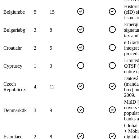
Histori
Belgium
be
5
15
(eID) s
itsme a
Emergin
Bulgaria
bg
3
8
signatu
tax and
e-Građa
Croatia
hr
2
5
integra
procedu
Limited
Cyprus
cy
1
3
QTSP (
entire 
Datová
Czech
(mandat
4
11
Republic
cz
box) bu
2009.
MitID 
covers 
Denmark
dk
3
9
populat
banks a
Global
+ Mobi
Estonia
ee
2
8
digital 