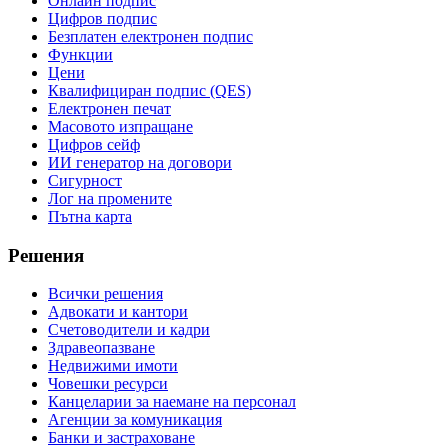
Онлайн подпис
Цифров подпис
Безплатен електронен подпис
Функции
Цени
Квалифициран подпис (QES)
Електронен печат
Масовото изпращане
Цифров сейф
ИИ генератор на договори
Сигурност
Лог на промените
Пътна карта
Решения
Всички решения
Адвокати и кантори
Счетоводители и кадри
Здравеопазване
Недвижими имоти
Човешки ресурси
Канцеларии за наемане на персонал
Агенции за комуникация
Банки и застраховане