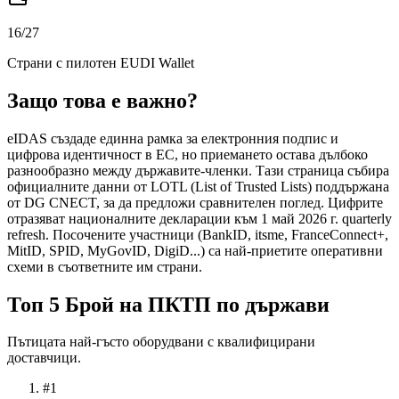
16
/27
Страни с пилотен EUDI Wallet
Защо това е важно?
eIDAS създаде единна рамка за електронния подпис и
цифрова идентичност в ЕС, но приемането остава дълбоко
разнообразно между държавите-членки. Тази страница събира
официалните данни от LOTL (List of Trusted Lists) поддържана
от DG CNECT, за да предложи сравнителен поглед. Цифрите
отразяват националните декларации към 1 май 2026 г. quarterly
refresh. Посочените участници (BankID, itsme, FranceConnect+,
MitID, SPID, MyGovID, DigiD...) са най-приетите оперативни
схеми в съответните им страни.
Топ 5 Брой на ПКТП по държави
Пътицата най-гъсто оборудвани с квалифицирани
доставчици.
#1