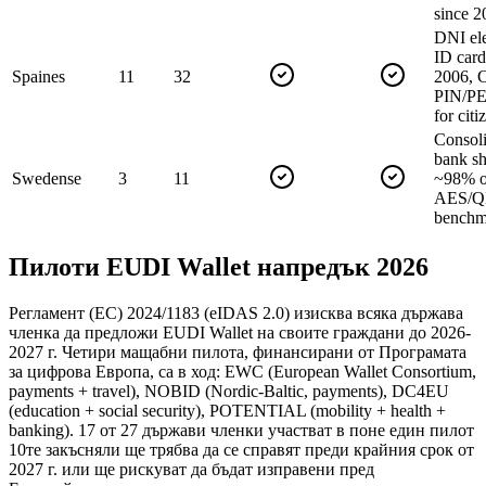
since 2
DNI ele
ID card
Spain
es
11
32
2006, 
PIN/P
for cit
Consol
bank sh
Sweden
se
3
11
~98% of
AES/QE
benchm
Пилоти EUDI Wallet напредък 2026
Регламент (ЕС) 2024/1183 (eIDAS 2.0) изисква всяка държава
членка да предложи EUDI Wallet на своите граждани до 2026-
2027 г. Четири мащабни пилота, финансирани от Програмата
за цифрова Европа, са в ход: EWC (European Wallet Consortium,
payments + travel), NOBID (Nordic-Baltic, payments), DC4EU
(education + social security), POTENTIAL (mobility + health +
banking). 17 от 27 държави членки участват в поне един пилот
10те закъсняли ще трябва да се справят преди крайния срок от
2027 г. или ще рискуват да бъдат изправени пред