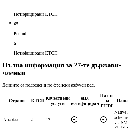
11
Нотифицирани КТСП
#5
Poland
6
Нотифицирани КТСП
Пълна информация за 27-те държави-
членки
Данните са подредени по френски азбучен ред.
Пилот
Качествени
eID,
Страни
КТСП
на
Наци
услуги
нотифициран
EUDI
Native
scheme 
Austria
at
4
12
via S
EUDI Wa