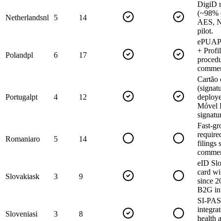
DigiD 
(~98% o
Netherlands
nl
5
14
AES, 
pilot.
ePUAP (
+ Profi
Poland
pl
6
17
procedu
commer
Cartão
(signat
Portugal
pt
4
12
deploy
Móvel D
signatu
Fast-g
requir
Romania
ro
5
14
filings 
commer
eID Slo
card w
Slovakia
sk
3
9
since 2
B2G in
SI-PASS
integra
Slovenia
si
3
8
health 