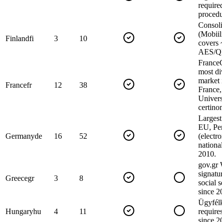
require
procedu
Consol
(Mobiil
Finland
fi
3
10
covers 
AES/Q
France
most di
market
France
fr
12
38
France,
Univer
certinom
Largest
EU, Pe
Germany
de
16
52
(electr
nationa
2010.
gov.gr 
signatu
Greece
gr
3
8
social 
since 2
Ügyfélk
Hungary
hu
4
11
require
since 2