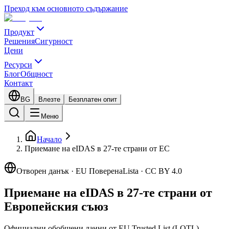
Преход към основното съдържание
Продукт
Решения
Сигурност
Цени
Ресурси
Блог
Общност
Контакт
BG
Влезте
Безплатен опит
Меню
Начало
Приемане на eIDAS в 27-те страни от ЕС
Отворен данък · EU ПоверенаLista · CC BY 4.0
Приемане на eIDAS в 27-те страни от
Европейския съюз
Официални обобщени данни от EU Trusted List (LOTL),