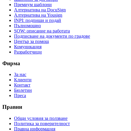
Премиум шаблони
Алтернатива на DocuSign
Алтернатива на Yousign
INPI: подпиши и подай
Пълномощно
SOW: описание на работата
Подписване на документи по градове
Център за помощ
Комуникация
Разработчици
Фирма
За нас
Клиенти
Контакт
Бюлетин
Преса
Правни
Общи условия за ползване
Политика за поверителност
Правна информация