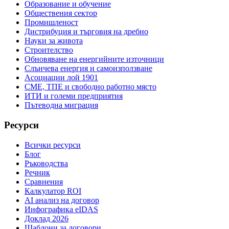
Образование и обучение
Обществения сектор
Промишленост
Дистрибуция и търговия на дребно
Науки за живота
Строителство
Обновяване на енергийните източници
Слънчева енергия и самоизползване
Асоциации лой 1901
СМЕ, ТПЕ и свободно работно място
ИТИ и големи предприятия
Пътеводна миграция
Ресурси
Всички ресурси
Блог
Ръководства
Речник
Сравнения
Калкулатор ROI
AI анализ на договор
Инфографика eIDAS
Доклад 2026
Шаблони за договори