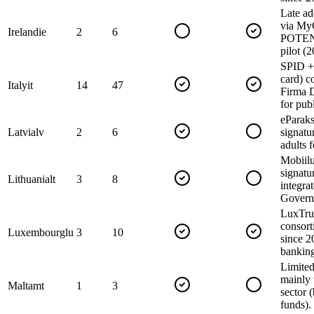
Late ad
via My
Ireland
ie
2
6
POTEN
pilot (
SPID + 
card) c
Italy
it
14
47
Firma D
for pub
eParaks
Latvia
lv
2
6
signatu
adults 
Mobiilu
signatu
Lithuania
lt
3
8
integrat
Govern
LuxTrus
consor
Luxembourg
lu
3
10
since 2
banking
Limite
mainly 
Malta
mt
1
3
sector 
funds).