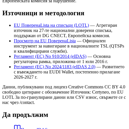
Европейската комисия за нарушение.
Източници и методология
EU ПоверенаLista на списъци (LOTL)
—
Агрегиран
източник на 27-те национални доверени списъка,
поддържан от DG CNECT, Европейска комисия.
Просмотр на EU ПоверенаLista
—
Официален
инструмент за навигиране в националните TSL (QTSPs
и квалифицирани служби).
Регламент (ЕС) No 910/2014 (eIDAS)
—
Основна
регулаторна рамка, приложима от 1 юли 2016 г.
Регламент (ЕС) No 2024/1183 (eIDAS 2.0)
—
Развитието
с въвеждането на EUDI Wallet, постепенно прилагане
2026-2027 г.
Данни, публикувани под лиценз Creative Commons CC BY 4.0
свободно цитиране с обозначение Източник: Certyneo, по EU
LOTL За по-гранулирани данни или CSV износ, свържете се с
нас чрез /contact.
Да продължим