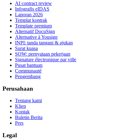
AI contract review
Infografis eIDAS
Laporan 2026
Templat kontrak
Template premium
Alternatif DocuSign
Alternative à Yousign
INPI: tanda tangani & ajukan
Surat kuasa
SOW: pernyataan pekerjaan
Signature électronique par ville
Pusat bantuan
Communauté
Pengembang
Perusahaan
Tentang kami
Klien
Kontak
Buletin Berita
Pers
Legal