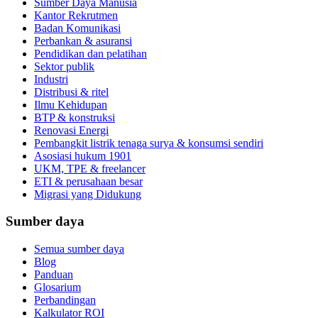
Sumber Daya Manusia
Kantor Rekrutmen
Badan Komunikasi
Perbankan & asuransi
Pendidikan dan pelatihan
Sektor publik
Industri
Distribusi & ritel
Ilmu Kehidupan
BTP & konstruksi
Renovasi Energi
Pembangkit listrik tenaga surya & konsumsi sendiri
Asosiasi hukum 1901
UKM, TPE & freelancer
ETI & perusahaan besar
Migrasi yang Didukung
Sumber daya
Semua sumber daya
Blog
Panduan
Glosarium
Perbandingan
Kalkulator ROI