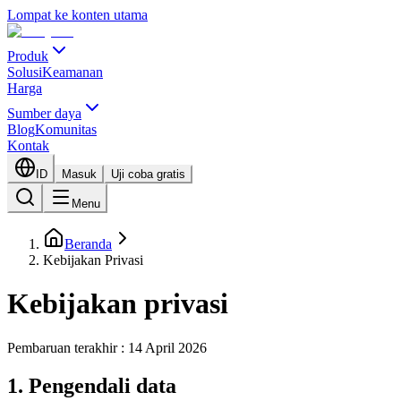
Lompat ke konten utama
Produk
Solusi
Keamanan
Harga
Sumber daya
Blog
Komunitas
Kontak
ID
Masuk
Uji coba gratis
Menu
Beranda
Kebijakan Privasi
Kebijakan privasi
Pembaruan terakhir : 14 April 2026
1. Pengendali data