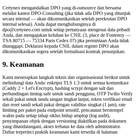
Certyneo mengandalkan DPO yang di-outsource dan bersama
melalui kantor DPO-Consulting (jika tidak ada DPO yang ditunjuk
secara internal — akan dikomunikasikan setelah perekrutan DPO
internal selesai). Anda dapat menghubunginya di
dpo@certyneo.com untuk setiap pertanyaan mengenai data pribadi
Anda, dan mengajukan keluhan ke CNIL (3, place de Fontenoy —
TSA 80715 — 75334 Paris Cedex 07) jika permintaan Anda tidak
ditanggapi. Deklarasi kepada CNIL dalam registri DPO akan
dikomunikasikan segera setelah formalisasi kontrak penunjukan.
9. Keamanan
Kami menerapkan langkah teknis dan organisasional berikut untuk
melindungi data Anda: enkripsi TLS 1.3 untuk semua komunikasi
(Caddy 2 + Let's Encrypt), hashing scrypt dengan salt dan
perbandingan timing-safe untuk sandi pengguna, OTP Twilio Verify
sekali pakai untuk tanda tangan tingkat lanjut, token verifikasi email
dan reset sandi sekali pakai dengan validitas singkat (1 jam), rate
limiting per paket pada endpoint sensitif, pencatatan berstempel
waktu pada setiap tahap siklus hidup amplop (log audit),
penyimpanan objek dengan versioning diaktifkan pada dokumen
yang ditandatangani, akses terbatas ke data oleh administrator.
Daftar terperinci praktik keamanan kami tersedia di halaman