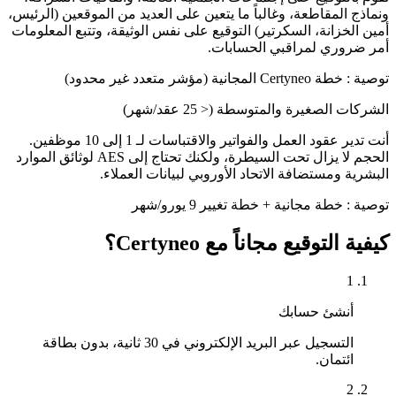
ونماذج المقاطعة، وغالباً ما يتعين على العديد من الموقعين (الرئيس،
أمين الخزانة، السكرتير) التوقيع على نفس الوثيقة، وتتبع المعلومات
أمر ضروري لمراقبي الحسابات.
توصية
:
خطة Certyneo المجانية (مؤشر متعدد غير محدود)
الشركات الصغيرة والمتوسطة (< 25 عقد/شهر)
أنت تدير عقود العمل والفواتير والاقتباسات لـ 1 إلى 10 موظفين.
الحجم لا يزال تحت السيطرة، ولكنك تحتاج إلى AES لوثائق الموارد
البشرية ومستضافة الاتحاد الأوروبي لبيانات العملاء.
توصية
:
خطة مجانية + خطة تغيير 9 يورو/شهر
كيفية التوقيع مجاناً مع Certyneo؟
1
أنشئ حسابك
التسجيل عبر البريد الإلكتروني في 30 ثانية، بدون بطاقة
ائتمان.
2