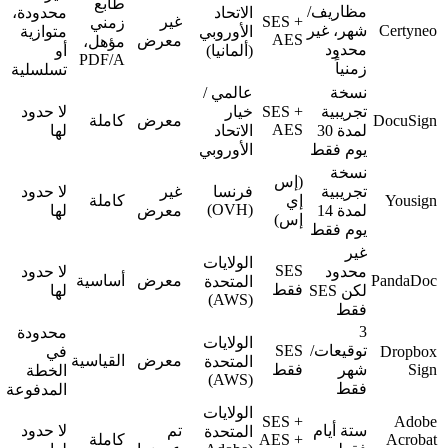
طابع
مظاريف/
الاتحاد
محدودة،
SES +
غير
زمني
Certyneo
شهر، غير
الأوروبي
متوازية
AES
معرض
مؤهل،
محدود
(ألمانيا)
أو
PDF/A
زمنياً
تسلسلية
نسخة
عالمي /
تجريبية
SES +
خيار
لا حدود
DocuSign
معرض
كاملة
AES
لمدة 30
الاتحاد
لها
يوم فقط
الأوروبي
نسخة
(إس
تجريبية
فرنسا
غير
لا حدود
Yousign
إي
كاملة
(OVH)
لمدة 14
معرض
لها
إس)
يوم فقط
غير
الولايات
SES
محدود
لا حدود
PandaDoc
معرض
أساسية
المتحدة
فقط
لكن SES
لها
(AWS)
فقط
3
محدودة
الولايات
توقيعات/
SES
Dropbox
في
معرض
القياسية
المتحدة
Sign
شهر
فقط
الخطة
(AWS)
فقط
المدفوعة
الولايات
SES +
Adobe
ستة أيام
تم
لا حدود
المتحدة
Acrobat
AES +
كاملة