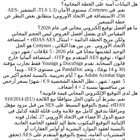
هل البيانات آمنة على الخطة المجانية؟
نعم. في Certyneo، مستوى الأمان (TLS 1.3، التشفير AES-
256، الاستضافة في الاتحاد الأوروبي) متطابق بغض النظر عن
خطة التسعير.
ما هو أفضل توقيع إلكتروني مجاني في عام 2026؟
المقياس الذي يفصل أفضل العروض ليس الحجم المجاني
ولكن مزيج الخطة الدائمة + امتثال eIDAS AES + استضافة
الاتحاد الأوروبي . من بين هذا الثلاثي ، Certyneo هو الحل
الوحيد لتقديمها مجانا في عام 2026 : 5 غلافات / شهر دون
انتهاء ، توقيع AES المتقدم مع OTP ، استضافة ألمانيا خارج
قانون السحابة. تقدم DocuSign و Yousign فقط تجارب مؤقتة
(30 و 14 يومًا) ، وتحد PandaDoc من مستوى SES ، ويبدأ
Adobe Acrobat Sign مع 7 أيام تجريبية. بالنسبة لحجم أكبر من
5 عقود / شهر ، تظل الخطة الشخصية 9 € / شهرًا بسعر أرخص
من منافسيها بنسبة 2 × 4 أضعاف.
هل لدى التوقيع الإلكتروني المجاني قيمة قانونية؟
نعم، بشرط أن يكون الحل متوافقًا مع اللائحة (EU) 910/2014
eIDAS. يُنصح بالتوقيع البسيط على SES من قبل مزود مؤهل
ومرافقًا بتدقيق كامل مع علامة وقت قابلة للثقة كدليل في
جميع الدول الأعضاء في الاتحاد الأوروبي 27. يُعادل قوته
الإثباتية التوقيع المكتوب بخط اليد للعقود الخاصة العادية.
بالنسبة لعقود الموارد البشرية أو أوامر العقارات أو
المشتريات العامة، يُنصح بالتوقيع المتقدم على AES (تحقق