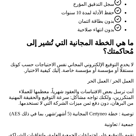
سجل التدقيق المؤرخ
حفظ الأدلة لمدة 10 سنوات
بدون بطاقة ائتمان
بدون انتهاء صلاحية
ما هي الخطة المجانية التي تُشير إلى
مُحاكمتك؟
لا يخدم التوقيع الإلكتروني المجاني نفس الاحتياجات حسب كونك
مستقلًا أو مؤسسة أو مؤسسة خاصة. إليك كيفية الاختيار.
العمل الحر / العمل الحر
أنت ترسل بعض الاقتباسات والعقود شهرياً، معظمها للعملاء
المتكررين، ولكنك تواجه مشاكل: سرعة التوقيع والحقيقة المهنية
من البرهان، دون دفع ثمن ميزات الشركة التي لا تستخدمها.
توصية
:
خطة Certyneo المجانية (5 أشهر/شهر، بما في ذلك AES)
جمعية / تعاونية
تقوم بالتوقيع على إجتماعات الجمعية العامة، واتفاقيات الشراكة،