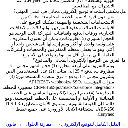
الهوية بواسطة OTP) المضمن مجانًا في Certyneo، عند
الاشتراك مع المنافسين.
هل يمكنني استخدام توقيع إلكتروني مجاني في عملي المهني؟
نعم بدون قيود. لا تميز الخطة المجانية Certyneo بين
الاستخدامات الشخصية والمهنية: يمكنك التوقيع على
اقتباسات العملاء، وعقود الموردين، والوكالات، والاتفاقات
التجارية، ورقات الدفع، واتفاقيات الشراكة. الحد الوحيد هو
الحجم الشهري (5 مظروفات). يمكن أن تحتوي المظروف
على وثيقة واحدة أو أكثر ويتم إرسالها إلى شخص واحد أو
أكثر، وهو ما يغطي معظم المتفرغين والجمعيات والشركات
العاملة التي ترسل أقل من توقيع واحد في الأسبوع.
ما الفرق بين التوقيع الإلكتروني المجاني والمدفوع؟
ويتم التفريق على أربعة محاور: (1) حجم الشهر مجاني = 5
مظروفات، يدفع = 25 إلى مئات؛ (2) عدد المستخدمين الذين
ينشرون مجاني = 1، يدفع = فرق متعددة المستخدمين؛ (3)
ميزات المؤسسة API REST، webhooks، SSO،
CRM/HubSpot/Slack/Salesforce integrations محجوزة للخطط
المدفوعة؛ (4) دعم البريد الإلكتروني القياسي على الخطة
المجانية أو الأولية أو المخصصة على الخطط المؤسسية. ومع
ذلك، فإن القيمة القانونية ومستوى الأمان متطابق (TLS 1.3،
AES-256، استضافة الاتحاد الأوروبي) على جميع خطط
Certyneo.
→
الدليل الكامل للتوقيع الإلكتروني
·
→
مقارنة الحلول
·
→
قانون