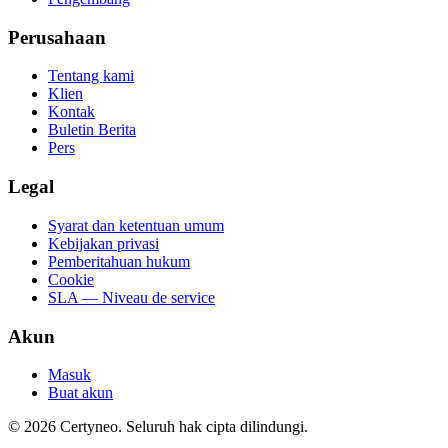
Perusahaan
Tentang kami
Klien
Kontak
Buletin Berita
Pers
Legal
Syarat dan ketentuan umum
Kebijakan privasi
Pemberitahuan hukum
Cookie
SLA — Niveau de service
Akun
Masuk
Buat akun
©
2026
Certyneo.
Seluruh hak cipta dilindungi.