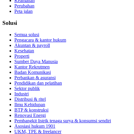
Keamanan
Perubahan
Peta jalan
Solusi
Semua solusi
Pengacara & kantor hukum
Akuntan & payroll
Kesehatan
Properti
Sumber Daya Manusia
Kantor Rekrutmen
Badan Komunikasi
Perbankan & asuransi
Pendidikan dan pelatihan
Sektor publik
Industri
Distribusi & ritel
Ilmu Kehidupan
BTP & konstruksi
Renovasi Energi
Pembangkit listrik tenaga surya & konsumsi sendiri
Asosiasi hukum 1901
UKM, TPE & freelancer