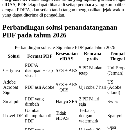
eIDAS, PDF tetap dapat dibaca di setiap pembaca yang kompatibel
dengan PDF/A, dan setiap tanda tangan menghasilkan jejak waktu
yang dapat diterima di pengadilan.
Perbandingan solusi penandatanganan
PDF pada tahun 2026
Perbandingan solusi e-Signature PDF pada tahun 2026
Kesesuaian
Rencana
Tempat
Solusi
Format PDF
eIDAS
gratis
Tinggal
PDF/A
5 PDF/bulan,
Uni Eropa
Certyneo
disimpan + cap
SES + AES
tetap
(Jerman)
visual
Adobe
US
SES + AES
Acrobat
PDF asli Adobe
Uji coba 7 hari
(Adobe
+ QES
Sign
Cloud)
PDF yang
2 PDF/hari
Smallpdf
Hanya SES
Swiss
dirubah
saja
Gambar
Terbatas,
Tidak
iLovePDF
dilampirkan di
dengan
Spanyol
eIDAS
PDF
watermark
Opsi
PDF yang
Uji coba 30