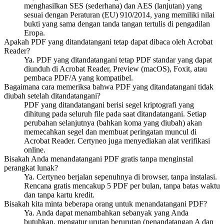
menghasilkan SES (sederhana) dan AES (lanjutan) yang
sesuai dengan Peraturan (EU) 910/2014, yang memiliki nilai
bukti yang sama dengan tanda tangan tertulis di pengadilan
Eropa.
Apakah PDF yang ditandatangani tetap dapat dibaca oleh Acrobat
Reader?
Ya. PDF yang ditandatangani tetap PDF standar yang dapat
diunduh di Acrobat Reader, Preview (macOS), Foxit, atau
pembaca PDF/A yang kompatibel.
Bagaimana cara memeriksa bahwa PDF yang ditandatangani tidak
diubah setelah ditandatangani?
PDF yang ditandatangani berisi segel kriptografi yang
dihitung pada seluruh file pada saat ditandatangani. Setiap
perubahan selanjutnya (bahkan koma yang diubah) akan
memecahkan segel dan membuat peringatan muncul di
Acrobat Reader. Certyneo juga menyediakan alat verifikasi
online.
Bisakah Anda menandatangani PDF gratis tanpa menginstal
perangkat lunak?
Ya. Certyneo berjalan sepenuhnya di browser, tanpa instalasi.
Rencana gratis mencakup 5 PDF per bulan, tanpa batas waktu
dan tanpa kartu kredit.
Bisakah kita minta beberapa orang untuk menandatangani PDF?
Ya. Anda dapat menambahkan sebanyak yang Anda
butuhkan, mengatur urutan berurutan (penandatangan A dan