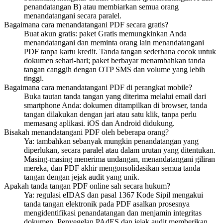
penandatangan B) atau membiarkan semua orang
menandatangani secara paralel.
Bagaimana cara menandatangani PDF secara gratis?
Buat akun gratis: paket Gratis memungkinkan Anda
menandatangani dan meminta orang lain menandatangani
PDF tanpa kartu kredit. Tanda tangan sederhana cocok untuk
dokumen sehari-hari; paket berbayar menambahkan tanda
tangan canggih dengan OTP SMS dan volume yang lebih
tinggi.
Bagaimana cara menandatangani PDF di perangkat mobile?
Buka tautan tanda tangan yang diterima melalui email dari
smartphone Anda: dokumen ditampilkan di browser, tanda
tangan dilakukan dengan jari atau satu klik, tanpa perlu
memasang aplikasi. iOS dan Android didukung.
Bisakah menandatangani PDF oleh beberapa orang?
Ya: tambahkan sebanyak mungkin penandatangan yang
diperlukan, secara paralel atau dalam urutan yang ditentukan.
Masing-masing menerima undangan, menandatangani giliran
mereka, dan PDF akhir mengonsolidasikan semua tanda
tangan dengan jejak audit yang unik.
Apakah tanda tangan PDF online sah secara hukum?
Ya: regulasi eIDAS dan pasal 1367 Kode Sipil mengakui
tanda tangan elektronik pada PDF asalkan prosesnya
mengidentifikasi penandatangan dan menjamin integritas
dokumen. Penyegelan PAdES dan jejak audit memberikan