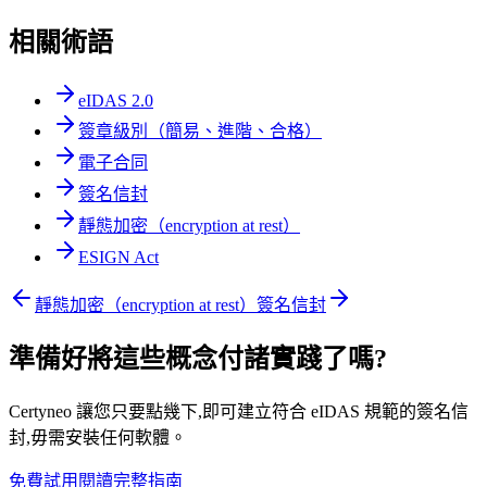
相關術語
eIDAS 2.0
簽章級別（簡易、進階、合格）
電子合同
簽名信封
靜態加密（encryption at rest）
ESIGN Act
靜態加密（encryption at rest）
簽名信封
準備好將這些概念付諸實踐了嗎?
Certyneo 讓您只要點幾下,即可建立符合 eIDAS 規範的簽名信
封,毋需安裝任何軟體。
免費試用
閱讀完整指南