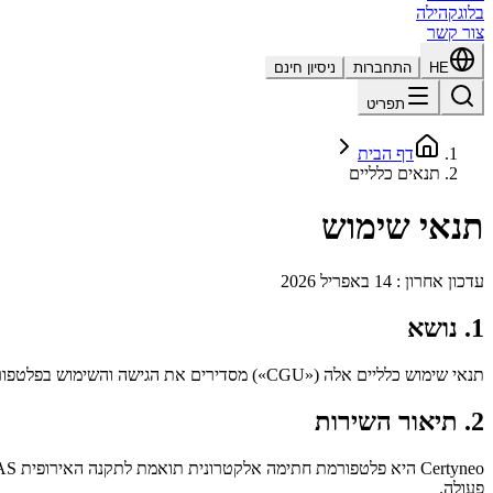
בלוג
קהילה
צור קשר
HE
התחברות
ניסיון חינם
תפריט
דף הבית
תנאים כלליים
תנאי שימוש
עדכון אחרון : 14 באפריל 2026
1. נושא
תנאי שימוש כלליים אלה («CGU») מסדירים את הגישה והשימוש בפלטפורמת Certyneo («השירות»). ביצירת חשבון או בשימוש בשירות, אתם מסכימים ללא הסתייגות לכלל ה-CGU הנוכחיים.
2. תיאור השירות
פעולה.