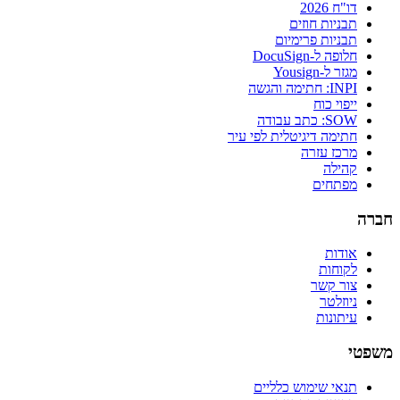
דו"ח 2026
תבניות חוזים
תבניות פרימיום
חלופה ל-DocuSign
מגזר ל-Yousign
INPI: חתימה והגשה
ייפוי כוח
SOW: כתב עבודה
חתימה דיגיטלית לפי עיר
מרכז עזרה
קהילה
מפתחים
חברה
אודות
לקוחות
צור קשר
ניוזלטר
עיתונות
משפטי
תנאי שימוש כלליים