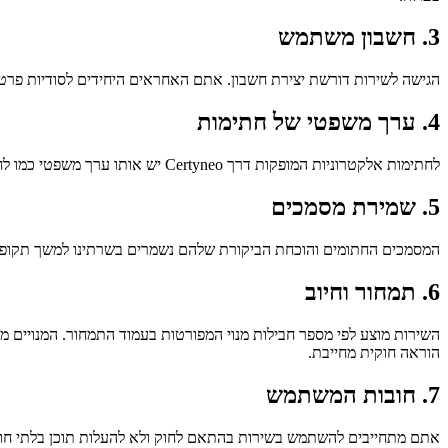
3. חשבון משתמש
הגישה לשירות דורשת יצירת חשבון. אתם האחראים היחידים לסודיות פרטי
4. ערך משפטי של חתימות
לחתימות אלקטרוניות המופקות דרך Certyneo יש אותו ערך משפטי כמו לחתימה ידנית, בהתאמה לסעיף 1367 לחוק האזרחי הצרפתי ולתקנת eIDAS. רמת החתימה המיושמת (פשוטה או מתקדמת) תלויה בהגדרת כל מעטפה.
5. שמירת מסמכים
המסמכים החתומים והוכחת הביקורת שלהם נשמרים בשרתינו למשך תקופת המנוי שלכם, ואז לתקופה נוספת של 10 שנים למטרות הוכ
6. תמחור וחיוב
השירות מוצע לפי מספר חבילות מנוי המפורטות בעמוד התמחור. המנויים מ
הוראה חוקית מחייבת.
7. חובות המשתמש
אתם מתחייבים להשתמש בשירות בהתאם לחוק ולא להעלות תוכן בלתי חוקי, ה