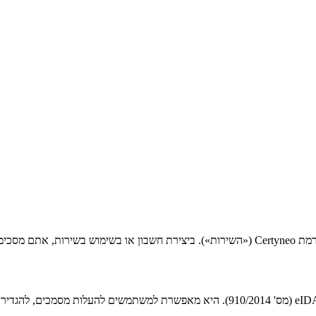
Certyneo היא פלטפורמת חתימה אלקטרונית תואמת לתקנה האירופית eIDAS (מס' 910/2014)