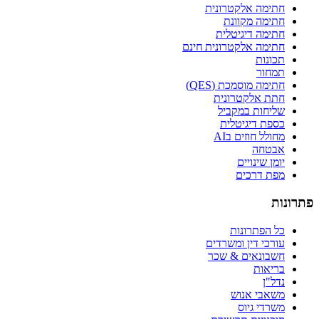
חתימה אלקטרונית
חתימה מקוונת
חתימה דיגיטלית
חתימה אלקטרונית חינם
תכונות
תמחור
חתימה מוסמכת (QES)
חתת אלקטרונית
שליחות במקביל
כספת דיגיטלית
מחולל חוזים בAI
אבטחה
יומן שינויים
מפת דרכים
פתרונות
כל הפתרונות
עורכי דין ומשרדים
חשבונאים & שכר
בריאות
נדל"ן
משאבי אנוש
משרדי גיוס