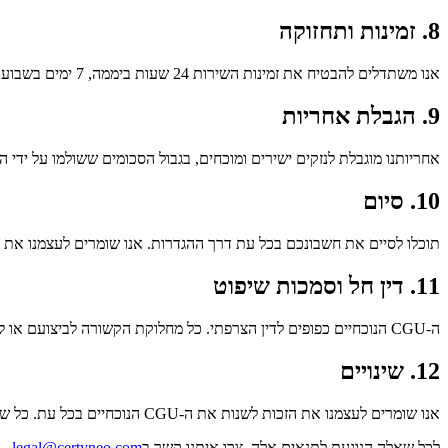
8. זמינות ותחזוקה
אנו משתדלים להבטיח את זמינות השירות 24 שעות ביממה, 7 ימים בשבוע, בכפוף לפעולות תחזוקה מתוכננות המוכרזות מראש. התחייבות רמת השירות (SLA) שלנו מפורטת למנויים מקצועיים.
9. הגבלת אחריות
אחריותנו מוגבלת לנזקים ישירים ומוכחים, בגבול הסכומים ששולמו על ידי המשתמש בגין המנוי במהלך 12 החודשים שקדמו לאירוע. איננו יכול
10. סיום
תוכלו לסיים את חשבונכם בכל עת דרך ההגדרות. אנו שומרים לעצמנו את הזכות להשעות או לסיים את 
11. דין חל וסמכות שיפוט
ה-CGU הנוכחיים כפופים לדין הצרפתי. כל מחלוקת הקשורה לביצועם או לפרשנותם תהיה בסמכות בלעדית של בתי המשפט בתחום השיפוט של המשרד הראשי של Certyneo, אלא אם קיימת הוראה חוקית מחייבת אחרת.
12. שינויים
אנו שומרים לעצמנו את הזכות לשנות את ה-CGU הנוכחיים בכל עת. כל שינוי מהותי יובא לידיעתכם באימייל לפחות 30 יום לפני כניסתו לתוקף. המשך השימוש בשירות לאחר תאריך זה מהווה קבלה של הגרסה החדשה.
לכל שאלה הנוגעת לתנאים אלה, צרו איתנו קשר ב
legal@certyneo.com
.