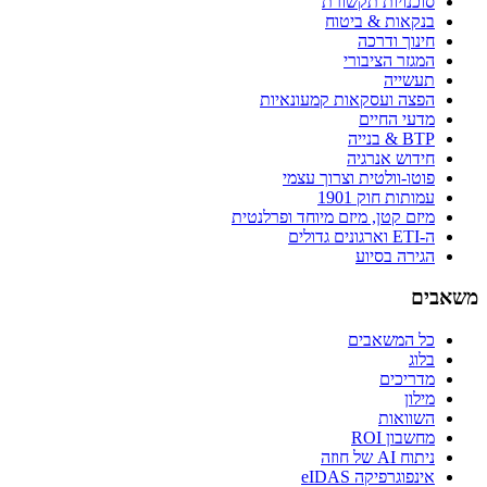
סוכנויות תקשורת
בנקאות & ביטוח
חינוך ודרכה
המגזר הציבורי
תעשייה
הפצה ועסקאות קמעונאיות
מדעי החיים
BTP & בנייה
חידוש אנרגיה
פוטו-וולטית וצרוך עצמי
עמותות חוק 1901
מיזם קטן, מיזם מיוחד ופרלנטית
ה-ETI וארגונים גדולים
הגירה בסיוע
משאבים
כל המשאבים
בלוג
מדריכים
מילון
השוואות
מחשבון ROI
ניתוח AI של חוזה
אינפוגרפיקה eIDAS