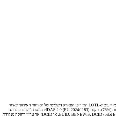
השוק הצרפתי לחתימות אלקטרוניות עומד על כ-480 מיליון יורו ב-2026, צמיחה של +18% לעומת 2025. צרפת מכילה 12 ספקים מוכשרים (QTSPs) המודיעים ל-LOTL האירופי הפארק השלישי של האיחוד האירופי לאחר
גרמניה (16 QTSPs) ואיטליה (14 QTSPs). אימוץ בין חברות קטנות ובינוניות מגיע ל-47% מנטל על ידי מגזרי HR (72%) בנקאות וביטוח (89%) וחשבונות (76%). תקנת eIDAS 2.0 (EU 2024/1183) נכנסת ליישום בהדרגה
ב-2026-2027 עם חובת EUDI Wallet, אשר צפויה להוביל את נתח ה-QES בחתימה B2C סביב ~ 20-30% עד 2028. צרפת משתתפת ב-4 pilot EUDI-Scale (EUID, BENEWIS, DCID, או DCID) אך עדיין רחוקה מנקודת