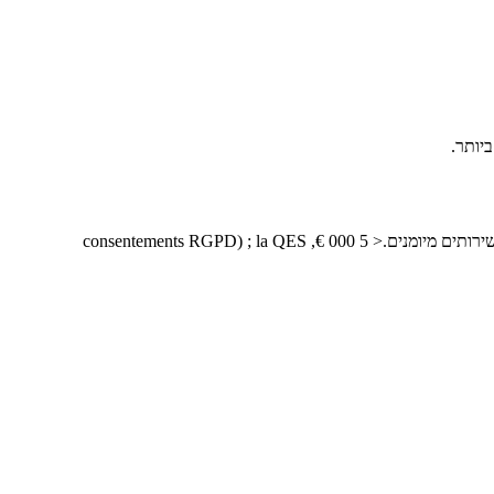
מקורות: סקר פנימי של Certyneo של 1 200 קובעי החלטות B2B (T1 2026), שוחק עם נתונים סקטוריים INSEE (NAF 4-digit) והערות EU LOTL שירותים מיומנים.< 5 000 €, consentements RGPD) ; la QES