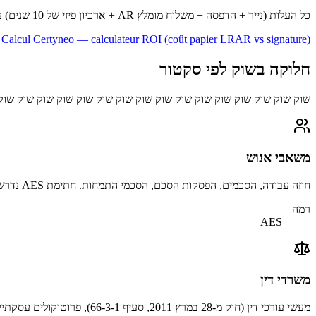
כל העלות (נייר + הדפסה + משלוח מומלץ AR + ארכיון פיזי של 10 שנים) נמנעת על ידי מעטפה שהופכת ל- eIDAS. מקור Capgemini Research Institute.
Calcul Certyneo — calculateur ROI (coût papier LRAR vs signature)
חלוקה בשוק לפי סקטור
שוק שוק שוק שוק שוק שוק שוק שוק שוק שוק שוק שוק שוק שוק שוק שוק
משאבי אנוש
חוזה עבודה, הסכמים, הפסקות הסכם, הסכמי התמחות. חתימת AES נדרשת מאז פסק הדין Cass. soc. 5 ביוני 2019 אשר אישרה את הערך המשפטי המלא שלה עבור מעשי HR.
רמה
AES
משרדי דין
מעשי עורכי דין (חוק מ-28 במרץ 2011, סעיף 66-3-1), פרוטוקולים עסקתיים, הסכמי בעלי המניות, העברות של מניות חברתיות.