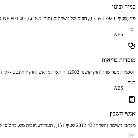
בנייה ובינוי
פ"י (סעיף 1792-6 CCiv), חוזים של משרתים (חוק 1975), CCTP (AFNOR NF P03-001).
רמה
AES
מוסדות בריאות
הסכמות מפורשות (חוק קושנר 2002), הוראות מראש (חוק ליאונטטי-קלייז 2016), הסכמים בין-מוסד. אימוץ של CHU + מרפאות פרטיות.
רמה
AES
אנשי חשבון
מכתבי משימה (הסדר 2012-432 סעיף 151), תעודות, חובות מס, כרטיסי שכר. אימוץ חזק של OEC אשר אישר את החתימה האלקטרונית בשנת 2019 (סטנדרט NPMQ).
רמה