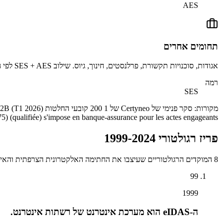
AES
תחומים אחרים
אגודות, סוכנויות תקשורת, פרלנסטים, חינוך, גיוס. שילוב SES + AES לפי המערך המשפטי. אימוץ הנמוך ביותר (33% ב-2026), אבל הצמיחה המהירה ביותר.
רמה
SES
(qualifiée) s'impose en banque-assurance pour les actes engageants (souscription assurance vie, dossier prêt >75 אלף).
פריז רגולטורי 1999-2024
8 המוקדים הרגולטוריים שעיצבו את החתימה האלקטרונית הצרפתית והאירופית.
99
1999
ה-eIDAS הוא מערכת אינטרנט של רשתות אינטרנט.