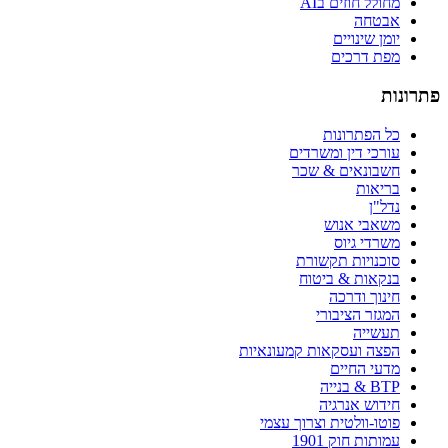
מחולל חוזים בAI
אבטחה
יומן שינויים
מפת דרכים
פתרונות
כל הפתרונות
עורכי דין ומשרדים
חשבונאים & שכר
בריאות
נדל"ן
משאבי אנוש
משרדי גיוס
סוכנויות תקשורת
בנקאות & ביטוח
חינוך ודרכה
המגזר הציבורי
תעשייה
הפצה ועסקאות קמעונאיות
מדעי החיים
BTP & בנייה
חידוש אנרגיה
פוטו-וולטית וצרוך עצמי
עמותות חוק 1901