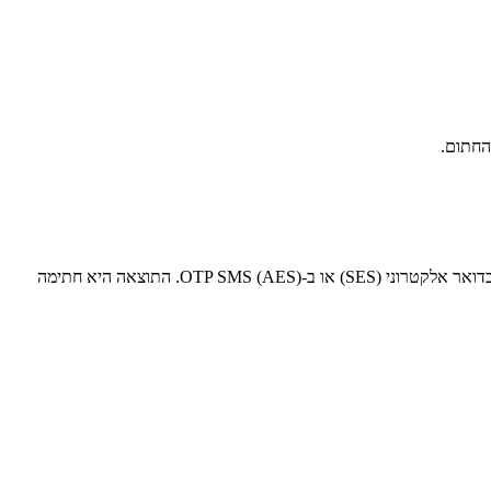
אצל Certyneo, החתימה שאתה יוצר היא לא רק תמונה דבוקה: היא מוקפאת בתעודה דיגיטלית X.509 שנוצרה על העגלה, מקושרת לזהותך המודחנת בדואר אלקטרוני (SES) או ב-OTP SMS (AES). התוצאה היא חתימה