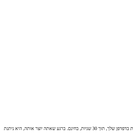
האם אתה זקוק לחתימה אלקטרונית כדי לחתום על חוזים באינטרנט? אין צורך להדפיס, לסרוק או לקנות עט: Certyneo מאפשר לך ליצור חתימה ישירות בדפדפן שלך, תוך 30 שניות, בחינם. ברגע שאתה יוצר אותה, היא ניתנת