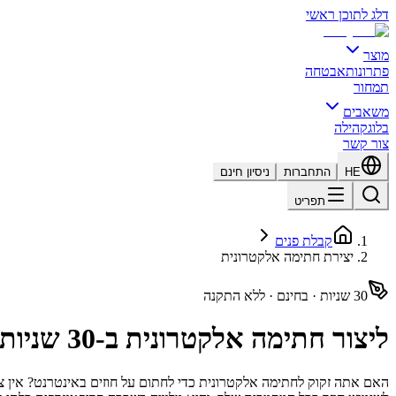
דלג לתוכן ראשי
מוצר
פתרונות
אבטחה
תמחור
משאבים
בלוג
קהילה
צור קשר
HE
התחברות
ניסיון חינם
תפריט
קבלת פנים
יצירת חתימה אלקטרונית
30 שניות · בחינם · ללא התקנה
ליצור חתימה אלקטרונית ב-30 שניות