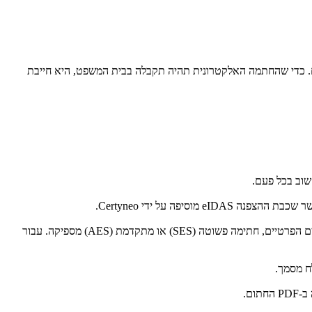
שפטי: אין שום הוכחה לכך שאתה באמת חתם. כדי שהחתמה האלקטרונית תהיה תקבלה בבית המשפט, היא חייבת
פה על ידי Certyneo.
כן, בתנאי שניים: הפתרון חייב להיות תואם eIDAS (מקרה של Certyneo), ורמת החתימה צריכה להתאים את הסוגיה המשפטית. עבור רוב החוזים הפרטיים, חתימה פשוטה (SES) או מתקדמת (AES) מספיקה. עבור
ח מסמך.
ם.