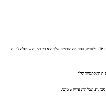
שכבה בלתי נראית היא שגורמת לערכה המשפטי: טביעת האצבע של המסמך + חותמת זמן + תעודת דיגיטלית + זיהוי החותם (דואר אלקטרוני + IP + OTP). בלעדיה, החתימה הנראית שלך היא רק תמונה שעלולה להיות
לנות, אבל הוא עדיין שימושי.