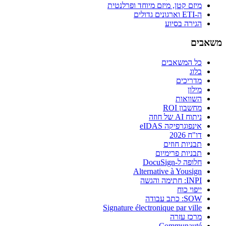
מיזם קטן, מיזם מיוחד ופרלנטית
ה-ETI וארגונים גדולים
הגירה בסיוע
משאבים
כל המשאבים
בלוג
מדריכים
מילון
השוואות
מחשבון ROI
ניתוח AI של חוזה
אינפוגרפיקה eIDAS
דו"ח 2026
תבניות חוזים
תבניות פרימיום
חלופה ל-DocuSign
Alternative à Yousign
INPI: חתימה והגשה
ייפוי כוח
SOW: כתב עבודה
Signature électronique par ville
מרכז עזרה
Communauté