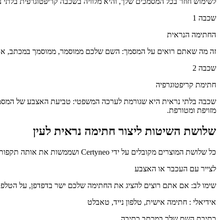
לשימוש חוזר בכל המסמכים שלך, והיא מלוויה בשכבה קריפטוגרפית בלתי נרא
שכבה 1
החתימה הנראית
זה מה שאתם רואים על המסמך: השם שלכם ממוסמר, ממוסמך במכתב, או
שכבה 2
חתימת קריפטוגרפיה
מזויפת ומטורפת.
שלושת השיטות ליצור חתימה נראית לעין
כל שלושת המוצרים מקובלים על ידי Certyneo ושממשות את אותה תקפות משפטית כל עוד שכבת הקריפטוגרפיה קיימת. הבחירה תלויה בתחום והעדפות האסתטיות שלך.
לצייר עם העכבר או האצבע
שימו לב: אם אתם רוצים להציג את החתימה שלכם ישר בדפדפן, על הטלפון 
אידיאלי
:
חתימה אישית, טלפון נייד, טאבלט
כתיבת השם שלך במכתב כתיבה