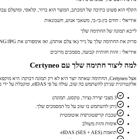
הקלף הוא פשוט כתיבה של המכתב, המוצר הוא ברור, קלאסי, ומושלם עבור
אידיאלי
:
חוזים בין-בי-בי, משאבי אנוש, חשבונאות
לייבא תמונה של החתימה שלך
סרוק את החתימה שלך על נייר (או צלם אותה), ואז אימפורט את PNG/JPG לתוך Certyneo. הרקע הלבן נמחק אוטומטית עבור הגירוי נקי על המסמך החתום.
אידיאלי
:
זהות חזותית קבועה, מסמכים מרובים
למה ליצור חתימה שלך עם Certyneo
אלקטרונית שניתן להשתמש בה שוב, עולה על פי eIDAS, ומקבלת על ידי כל המדינות של האיחוד האירופי.
3 מצבי יצירה (ציור, טקסט, תמונה)
ניתן להשתמש בו שוב על כל המסמכים שלך.
שכבת קריפטוגרפיה אוטומטית
אימות זהות משולב
תואמת eIDAS (SES + AES)