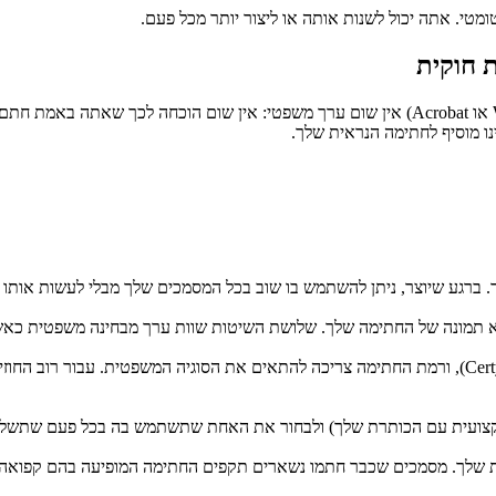
טי. אתה יכול לשנות אותה או ליצור יותר מכל פעם.
 חוקית
לדבקות תמונה של החתימה שלך בסריקה ב-PDF (לדוגמה באמצעות Word או Acrobat) אין שום ערך מ
נו מוסיף לחתימה הנראית שלך.
ל החתימה שלך. שלושת השיטות שוות ערך מבחינה משפטית כאשר שכבת ההצפנה eIDAS מוסי
ה מקצועית עם הכותרת שלך) ולבחור את האחת שתשתמש בה בכל פעם שתשל
ך. מסמכים שכבר חתמו נשארים תקפים החתימה המופיעה בהם קפואה ב-PDF החתו