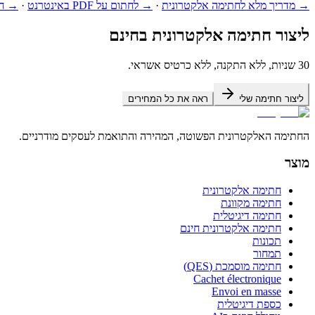
→
מדריך מלא לחתימה אלקטרונית
·
→
לחתום על PDF באינטרנט
·
→
חת
ליצור חתימה אלקטרונית בחינם
30 שניות, ללא התקנה, ללא כרטיס אשראי.
ליצור חתימה שלי
ראה את כל המחירים
החתימה האלקטרונית הפשוטה, המהירה והתואמת לעסקים מודרניים.
מוצר
חתימה אלקטרונית
חתימה מקוונת
חתימה דיגיטלית
חתימה אלקטרונית חינם
תכונות
תמחור
חתימה מוסמכת (QES)
Cachet électronique
Envoi en masse
כספת דיגיטלית