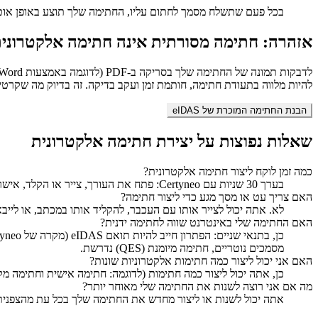
בכל פעם שתשלח מסמך לחתום עליו, החתימה שלך תוצע באופן אוטומ
אזהרה: חתימה מסורתית אינה חתימה אלקטרונית
להיות מלווה בתעודת חתימה, חותמת זמן ועקב בדיקה. זה בדיוק מה שקרטי
הבנת החתימה המוכרת של eIDAS
שאלות נפוצות על יצירת חתימה אלקטרונית
כמה זמן לוקח ליצור חתימה אלקטרונית?
בערך 30 שניות עם Certyneo: פתח את העורך, צייר או הקלד, אישר. ברגע שיוצר, ניתן להשתמש בו שוב בכל המסמכים שלך מבלי לעשות אותו שוב בכל פעם.
האם צריך עט או מסך מגע כדי ליצור חתימה?
לא. אתה יכול לצייר אותו עם העכבר, להקליד אותו במכתב, או לייבא תמונה ש
האם החתימה שלי באינטרנט שווה לחתימה ידנית?
מסמכים נוטריים, חתימה מיומנת (QES) נדרשת.
האם אני יכול ליצור כמה חתימות אלקטרוניות שונות?
כן, אתה יכול ליצור כמה חתימות (לדוגמה: חתימה אישית וחתימ
מה אם אני רוצה לשנות את החתימה שלי מאוחר יותר?
אתה יכול לשנות או ליצור מחדש את החתימה שלך בכל עת מהצפנית של