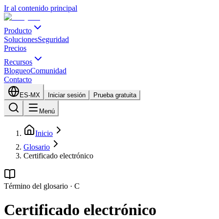
Ir al contenido principal
Producto
Soluciones
Seguridad
Precios
Recursos
Blogueo
Comunidad
Contacto
ES-MX
Iniciar sesión
Prueba gratuita
Menú
Inicio
Glosario
Certificado electrónico
Término del glosario
·
C
Certificado electrónico