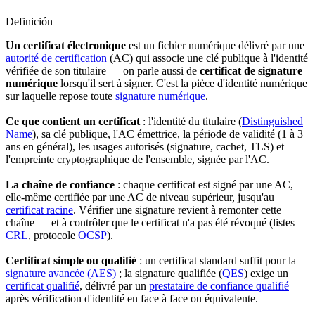
Definición
Un certificat électronique
est un fichier numérique délivré par une
autorité de certification
(AC) qui associe une clé publique à l'identité
vérifiée de son titulaire — on parle aussi de
certificat de signature
numérique
lorsqu'il sert à signer. C'est la pièce d'identité numérique
sur laquelle repose toute
signature numérique
.
Ce que contient un certificat
: l'identité du titulaire (
Distinguished
Name
), sa clé publique, l'AC émettrice, la période de validité (1 à 3
ans en général), les usages autorisés (signature, cachet, TLS) et
l'empreinte cryptographique de l'ensemble, signée par l'AC.
La chaîne de confiance
: chaque certificat est signé par une AC,
elle-même certifiée par une AC de niveau supérieur, jusqu'au
certificat racine
. Vérifier une signature revient à remonter cette
chaîne — et à contrôler que le certificat n'a pas été révoqué (listes
CRL
, protocole
OCSP
).
Certificat simple ou qualifié
: un certificat standard suffit pour la
signature avancée (AES)
; la signature qualifiée (
QES
) exige un
certificat qualifié
, délivré par un
prestataire de confiance qualifié
après vérification d'identité en face à face ou équivalente.