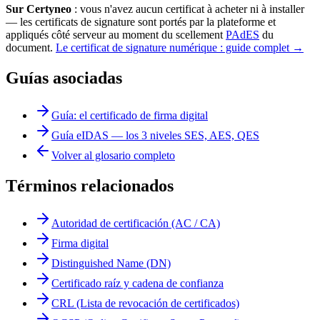
Sur Certyneo
: vous n'avez aucun certificat à acheter ni à installer
— les certificats de signature sont portés par la plateforme et
appliqués côté serveur au moment du scellement
PAdES
du
document.
Le certificat de signature numérique : guide complet →
Guías asociadas
Guía: el certificado de firma digital
Guía eIDAS — los 3 niveles SES, AES, QES
Volver al glosario completo
Términos relacionados
Autoridad de certificación (AC / CA)
Firma digital
Distinguished Name (DN)
Certificado raíz y cadena de confianza
CRL (Lista de revocación de certificados)