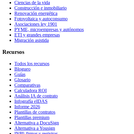
Ciencias de la vida
Construcción e inmobiliario
Renovación energética
Fotovoltaica y autoconsumo
Asociaciones ley 1901
PYME, microempresas y autónomos
ETI y grandes empresas
Migración asistida
Recursos
Todos los recursos
Blogueo
Guías
Glosario
Comparativas
Calculadora ROI
Análisis IA de contrato
Infografía eIDAS
Informe 2026
Plantillas de contratos
Plantillas premium
Alternativa a DocuSign
Alternativa a Yousign
INPI: firmar y registrar