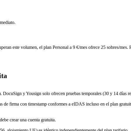
nmediato.
uperan este volumen, el plan Personal a 9 €/mes ofrece 25 sobres/mes. 
ita
). DocuSign y Yousign solo ofrecen pruebas temporales (30 y 14 días r
 de firma con timestamp conformes a eIDAS incluso en el plan gratuito. 
debe crear una cuenta gratuita.
56, alojamiento UE) es idéntico independientemente del plan tarifario.