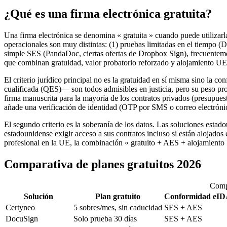
¿Qué es una firma electrónica gratuita?
Una firma electrónica se denomina « gratuita » cuando puede utilizarla
operacionales son muy distintas: (1) pruebas limitadas en el tiempo (
simple SES (PandaDoc, ciertas ofertas de Dropbox Sign), frecuenteme
que combinan gratuidad, valor probatorio reforzado y alojamiento UE
El criterio jurídico principal no es la gratuidad en sí misma sino 
cualificada (QES)— son todos admisibles en justicia, pero su peso pro
firma manuscrita para la mayoría de los contratos privados (presupu
añade una verificación de identidad (OTP por SMS o correo electróni
El segundo criterio es la soberanía de los datos. Las soluciones est
estadounidense exigir acceso a sus contratos incluso si están alojado
profesional en la UE, la combinación « gratuito + AES + alojamiento U
Comparativa de planes gratuitos 2026
Compa
Solución
Plan gratuito
Conformidad eI
Certyneo
5 sobres/mes, sin caducidad
SES + AES
DocuSign
Solo prueba 30 días
SES + AES