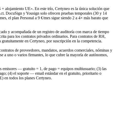
 + alojamiento UE». En este trío, Certyneo es la única solución que
Act. DocuSign y Yousign solo ofrecen pruebas temporales (30 y 14
mes, el plan Personal a 9 €/mes sigue siendo 2 a 4× más barato que
cado y acompañada de un registro de auditoría con marca de tiempo
ita para los contratos privados ordinarios. Para contratos de RH,
 gratuitamente en Certyneo, por suscripción en la competencia.
s, contratos de proveedores, mandatos, acuerdos comerciales, nóminas y
se a uno o varios firmantes, lo que cubre la mayoría de autónomos,
os emisores — gratuito = 1, de pago = equipos multiusuario; (3) las
(4) el soporte — email estándar en el gratuito, prioritario o
E) en todos los planes Certyneo.