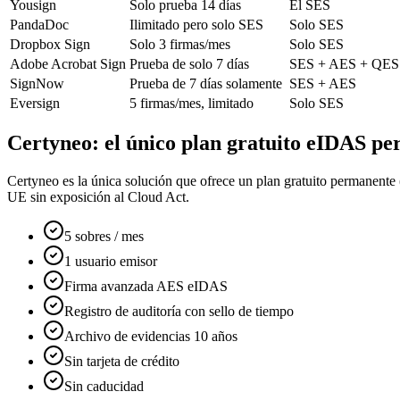
Yousign
Solo prueba 14 días
El SES
PandaDoc
Ilimitado pero solo SES
Solo SES
Dropbox Sign
Solo 3 firmas/mes
Solo SES
Adobe Acrobat Sign
Prueba de solo 7 días
SES + AES + QES
SignNow
Prueba de 7 días solamente
SES + AES
Eversign
5 firmas/mes, limitado
Solo SES
Certyneo: el único plan gratuito eIDAS p
Certyneo es la única solución que ofrece un plan gratuito permanente
UE sin exposición al Cloud Act.
5 sobres / mes
1 usuario emisor
Firma avanzada AES eIDAS
Registro de auditoría con sello de tiempo
Archivo de evidencias 10 años
Sin tarjeta de crédito
Sin caducidad