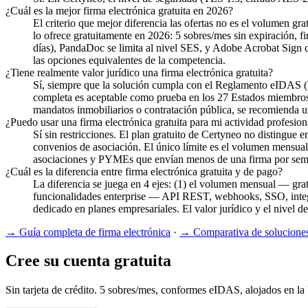
¿Cuál es la mejor firma electrónica gratuita en 2026?
El criterio que mejor diferencia las ofertas no es el volumen 
lo ofrece gratuitamente en 2026: 5 sobres/mes sin expiración,
días), PandaDoc se limita al nivel SES, y Adobe Acrobat Sign c
las opciones equivalentes de la competencia.
¿Tiene realmente valor jurídico una firma electrónica gratuita?
Sí, siempre que la solución cumpla con el Reglamento eIDAS (
completa es aceptable como prueba en los 27 Estados miembros d
mandatos inmobiliarios o contratación pública, se recomienda 
¿Puedo usar una firma electrónica gratuita para mi actividad profesion
Sí sin restricciones. El plan gratuito de Certyneo no distingue
convenios de asociación. El único límite es el volumen mensual
asociaciones y PYMEs que envían menos de una firma por sem
¿Cuál es la diferencia entre firma electrónica gratuita y de pago?
La diferencia se juega en 4 ejes: (1) el volumen mensual — grat
funcionalidades enterprise — API REST, webhooks, SSO, integra
dedicado en planes empresariales. El valor jurídico y el nivel
→
Guía completa de firma electrónica
·
→
Comparativa de solucione
Cree su cuenta gratuita
Sin tarjeta de crédito. 5 sobres/mes, conformes eIDAS, alojados en la