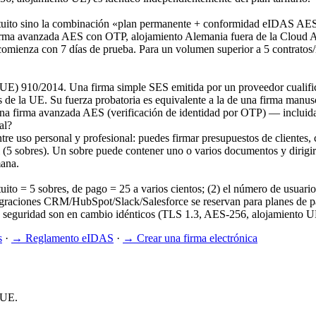
gratuito sino la combinación «plan permanente + conformidad eIDAS AES
 firma avanzada AES con OTP, alojamiento Alemania fuera de la Cloud 
omienza con 7 días de prueba. Para un volumen superior a 5 contratos/
UE) 910/2014. Una firma simple SES emitida por un proveedor cualifi
e la UE. Su fuerza probatoria es equivalente a la de una firma manuscr
una firma avanzada AES (verificación de identidad por OTP) — incluida
al?
 entre uso personal y profesional: puedes firmar presupuestos de cliente
 (5 sobres). Un sobre puede contener uno o varios documentos y dirigir
ana.
uito = 5 sobres, de pago = 25 a varios cientos; (2) el número de usuari
ciones CRM/HubSpot/Slack/Salesforce se reservan para planes de pago; 
 de seguridad son en cambio idénticos (TLS 1.3, AES-256, alojamiento U
s
·
→
Reglamento eIDAS
·
→
Crear una firma electrónica
 UE.