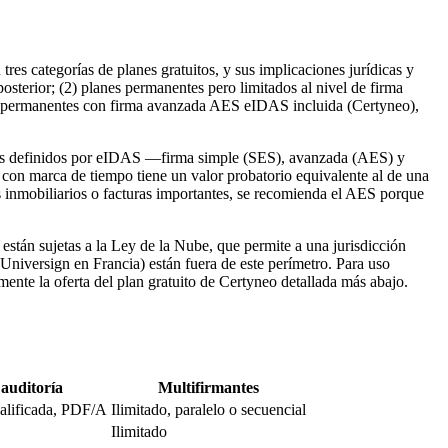
res categorías de planes gratuitos, y sus implicaciones jurídicas y
sterior; (2) planes permanentes pero limitados al nivel de firma
nes permanentes con firma avanzada AES eIDAS incluida (Certyneo),
veles definidos por eIDAS —firma simple (SES), avanzada (AES) y
 con marca de tiempo tiene un valor probatorio equivalente al de una
 inmobiliarios o facturas importantes, se recomienda el AES porque
stán sujetas a la Ley de la Nube, que permite a una jurisdicción
Universign en Francia) están fuera de este perímetro. Para uso
ente la oferta del plan gratuito de Certyneo detallada más abajo.
 auditoría
Multifirmantes
alificada, PDF/A
Ilimitado, paralelo o secuencial
Ilimitado