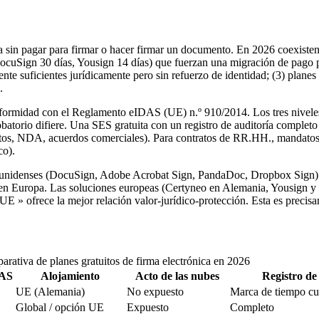
 sin pagar para firmar o hacer firmar un documento. En 2026 coexisten t
DocuSign 30 días, Yousign 14 días) que fuerzan una migración de pago po
nte suficientes jurídicamente pero sin refuerzo de identidad; (3) pla
.
la conformidad con el Reglamento eIDAS (UE) n.º 910/2014. Los tres ni
batorio difiere. Una SES gratuita con un registro de auditoría completo
estos, NDA, acuerdos comerciales). Para contratos de RR.HH., mandatos
co).
adounidenses (DocuSign, Adobe Acrobat Sign, PandaDoc, Dropbox Sign) e
s en Europa. Las soluciones europeas (Certyneo en Alemania, Yousign y 
E » ofrece la mejor relación valor-jurídico-protección. Esta es precisam
rativa de planes gratuitos de firma electrónica en 2026
DAS
Alojamiento
Acto de las nubes
Registro de
UE (Alemania)
No expuesto
Marca de tiempo cu
Global / opción UE
Expuesto
Completo