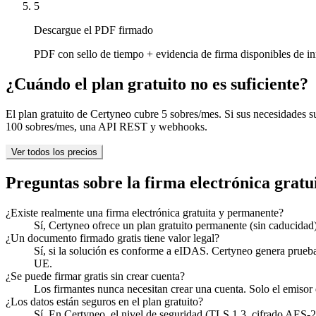
5
Descargue el PDF firmado
PDF con sello de tiempo + evidencia de firma disponibles de i
¿Cuándo el plan gratuito no es suficiente?
El plan gratuito de Certyneo cubre 5 sobres/mes. Si sus necesidades s
100 sobres/mes, una API REST y webhooks.
Ver todos los precios
Preguntas sobre la firma electrónica gratu
¿Existe realmente una firma electrónica gratuita y permanente?
Sí, Certyneo ofrece un plan gratuito permanente (sin caducidad
¿Un documento firmado gratis tiene valor legal?
Sí, si la solución es conforme a eIDAS. Certyneo genera pruebas
UE.
¿Se puede firmar gratis sin crear cuenta?
Los firmantes nunca necesitan crear una cuenta. Solo el emisor 
¿Los datos están seguros en el plan gratuito?
Sí. En Certyneo, el nivel de seguridad (TLS 1.3, cifrado AES-2